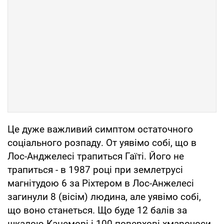
Це дуже важливий симптом остаточного
соціального розпаду. От уявімо собі, що в
Лос-Анджелесі трапиться Гаїті. Його не
трапиться - в 1987 році при землетрусі
магнітудою 6 за Ріхтером в Лос-Анжелесі
загинули 8 (вісім) людина, але уявімо собі,
що воно станеться. Що буде 12 балів за
шкалою Канеморі і 100-поверхові хмарочоси