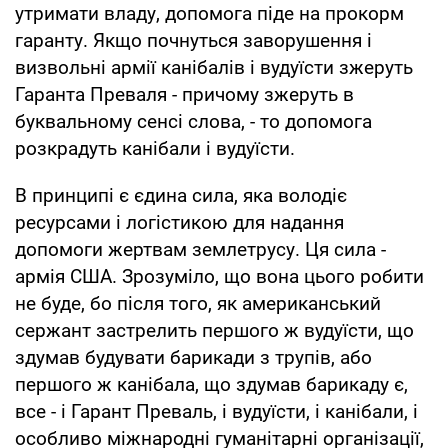
утримати владу, допомога піде на прокорм
гаранту. Якщо почнуться заворушення і
визвольні армії канібалів і вудуїсти зжеруть
Гаранта Преваля - причому зжеруть в
буквальному сенсі слова, - то допомога
розкрадуть канібали і вудуїсти.
В принципі є єдина сила, яка володіє
ресурсами і логістикою для надання
допомоги жертвам землетрусу. Ця сила -
армія США. Зрозуміло, що вона цього робити
не буде, бо після того, як американський
сержант застрелить першого ж вудуїсти, що
здумав будувати барикади з трупів, або
першого ж канібала, що здумав барикаду є,
все - і Гарант Преваль, і вудуїсти, і канібали, і
особливо міжнародні гуманітарні організації,