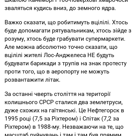
зваляться кудись вниз, до земного ядра.
Важко сказати, що робитимуть вцілілі. Хтось
буде допомагати рятувальникам, хтось зійде з
розуму, хтось буде грабувати супермаркети.
Але можна абсолютно точно сказати, що
вцілілі жителі Лос-Анджелеса НЕ будуть
будувати барикади з трупів на знак протесту
проти того, що в аеропорту не можуть
розвантажити літак.
За останні чверть століття на території
колишнього СРСР сталися два землетруси,
дуже схожих на гаїтянські. Це Нефтегорск в
1995 році (7,5 за Ріхтером) і Спітак (7,2 за
Ріхтером) в 1988-му. Незважаючи на те, що
масштаб руйнувань і там і там був прямим