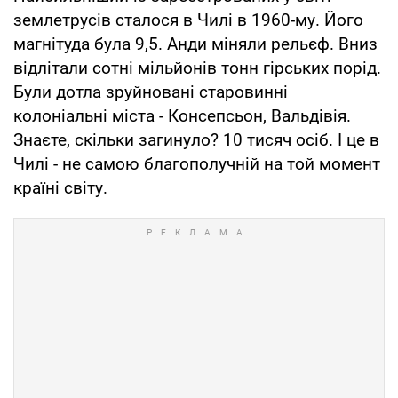
землетрусів сталося в Чилі в 1960-му. Його
магнітуда була 9,5. Анди міняли рельєф. Вниз
відлітали сотні мільйонів тонн гірських порід.
Були дотла зруйновані старовинні
колоніальні міста - Консепсьон, Вальдівія.
Знаєте, скільки загинуло? 10 тисяч осіб. І це в
Чилі - не самою благополучній на той момент
країні світу.