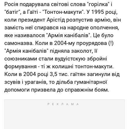
Росія подарувала світові слова "горілка" і
"батіг", а Гаїті - "Тонтон-макути". У 1995 році,
коли президент Арістід розпустив армію, він
замість неї спирався на народне ополчення,
яке називалося "Армія канібалів". Це було
самоназва. Коли в 2004-му проурядова (!)
"Армія канібалів" підняла заколот, її
союзниками стали вудуістскую збройні
формування - ті ж колишні тонтон-макути.
Коли в 2004 році 3,5 тис. гаїтян загинули від
зсувів і ураганів, то дільба гуманітарної
допомоги призвела до справжнім боям.