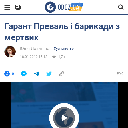
Гарант Преваль і барикади з
мертвих
Юлія Латиніна
Суспільство
18.01.2010 15:13
1,7 т.
0
РУС