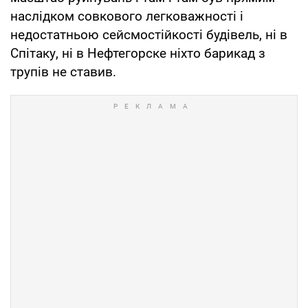
наслідком совкового легковажності і
недостатньою сейсмостійкості будівель, ні в
Спітаку, ні в Нефтегорске ніхто барикад з
трупів не ставив.