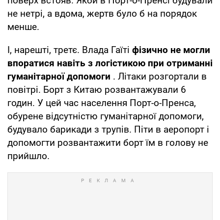
поверх встояв. Якби в Порт-о-Пренсі будували
не нетрі, а вдома, жертв було б на порядок
менше.
І, нарешті, третє. Влада Гаїті
фізично не могли
впоратися навіть з логістикою при отриманні
гуманітарної допомоги
. Літаки розгортали в
повітрі. Борт з Китаю розвантажували 6
годин. У цей час населення Порт-о-Пренса,
обурене відсутністю гуманітарної допомоги,
будувало барикади з трупів. Піти в аеропорт і
допомогти розвантажити борт їм в голову не
прийшло.