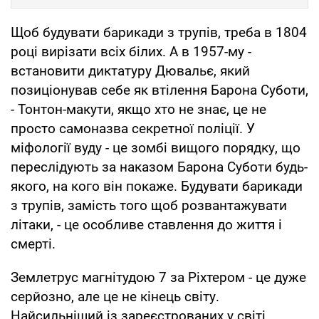
Щоб будувати барикади з трупів, треба в 1804
році вирізати всіх білих. А в 1957-му -
встановити диктатуру Дювальє, який
позиціонував себе як втілення Барона Суботи,
- Тонтон-макути, якщо хто не знає, це не
просто самоназва секретної поліції. У
міфології вуду - це зомбі вищого порядку, що
переслідують за наказом Барона Суботи будь-
якого, на кого він покаже. Будувати барикади
з трупів, замість того щоб розвантажувати
літаки, - це особливе ставлення до життя і
смерті.
Землетрус магнітудою 7 за Ріхтером - це дуже
серйозно, але це не кінець світу.
Найсильніший із зареєстрованих у світі