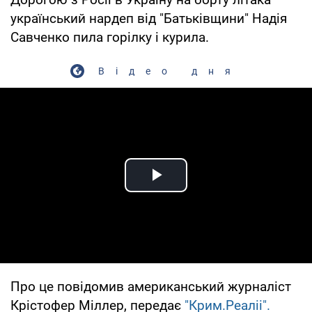
український нардеп від "Батьківщини" Надія
Савченко пила горілку і курила.
Відео дня
Play Video
Про це повідомив американський журналіст
Крістофер Міллер, передає
"Крим.Реаліі".