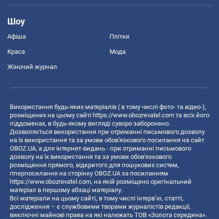
Шоу
Афіша
Плітки
Краса
Мода
Жіночий журнал
Використання будь-яких матеріалів ( в тому числі фото- та відео-),
розміщених на цьому сайті
https://www.obozrevatel.com
та всіх його
піддоменах, в будь-якому вигляді суворо заборонено.
Дозволяється використання при отриманні письмового дозволу
на їх використання та за умови обов'язкового посилання на сайт
OBOZ.UA, а для інтернет-видань - при отриманні письмового
дозволу на їх використання та за умови обов'язкового
розміщення прямого, відкритого для пошукових систем,
гіперпосилання на сторінку OBOZ.UA за посиланням
https://www.obozrevatel.com
, на якій розміщено оригінальний
матеріал в першому абзаці матеріалу.
Всі матеріали на цьому сайті, в тому числі інтерв’ю, статті,
дослідження – є службовими творами журналістів редакції,
виключні майнові права на які належать ТОВ «Золота середина».