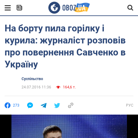
На борту пила горілку і
курила: журналіст розповів
про повернення Савченко в
Україну
Суспільство
24.07.2016 11:36
164,6 т.
273
РУС