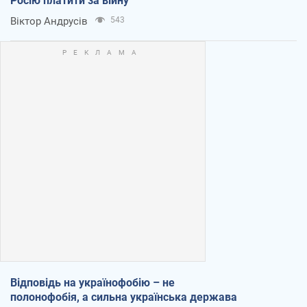
Росію платити за війну
Віктор Андрусів
543
Відповідь на українофобію – не
полонофобія, а сильна українська держава