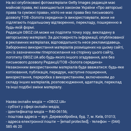
На всі опубліковані фотоматеріали Getty Images редакція має
майнові права, які захищаються законом України «Про авторські
права та суміжні права», ніхто не має права без письмового
дозволу ТОВ «Золота середина» їх використовувати, вони не
підлягають подальшому відтворенню, перекладу, поширенню в
будь-якій формі.
Редакція OBOZ.UA може не поділяти точку зору, викладену в
авторському матеріалі. За достовірність інформації, опублікованої
в рекламних матеріалах, відповідальність несе рекламодавець.
Заборонено використання матеріалів розміщених на цьому сайті,
хоч із зазначенням гіперпосилання на сторінку цього сайту,
логотипу OBOZ.UA або будь-якого іншого згадування, але без
письмового дозволу Редакції/ТОВ «Золота середина»
Незаконним використанням матеріалів буде вважатися: будь-яке
копiювання, публiкацiя, передрук, наступне поширення,
використання, переробка з використанням, включенням до
складу інших матеріалів, розповсюдження, адаптація, переклад
та інші подібні зміни матеріалу.
Назва онлайн медіа — «OBOZ.UA»
- суб'єкт у сфері онлайн медіа;
- ідентифікатор медіа — R40-06156;
- поштова адреса — вул. Деревообробна, буд. 7, м. Київ, 01013;
- адреса електронної пошти —
[email protected]
; - телефон — (044)
585 46 20