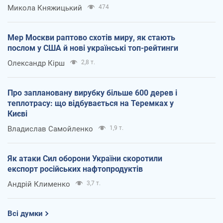
Микола Княжицький
474
Мер Москви раптово схотів миру, як стають
послом у США й нові українські топ-рейтинги
Олександр Кірш
2,8 т.
Про заплановану вирубку більше 600 дерев і
теплотрасу: що відбувається на Теремках у
Києві
Владислав Самойленко
1,9 т.
Як атаки Сил оборони України скоротили
експорт російських нафтопродуктів
Андрій Клименко
3,7 т.
Всі думки