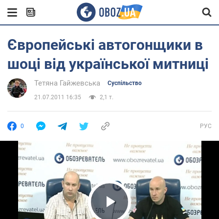
Європейські автогонщики в
шоці від української митниці
Тетяна Гайжевська
Суспільство
21.07.2011 16:35
2,1 т.
0
РУС