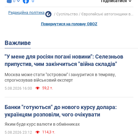
0
0
Підписатися
Редакційна політика
Суспільство
Європейські автогонщики в...
Повернутися на головну OBOZ
Важливе
"У мене для росіян погані новини": Селезньов
припустив, чим закінчиться "війна складів"
Москва може стати "островом" і зануритися в темряву,
спрогнозував військовий експерт
59,2 т.
5.08.2026 16:00
Банки "готуються" до нового курсу долара:
українцям розповіли, чого очікувати
Яким буде курс валюти в обмінниках
114,3 т.
5.08.2026 23:12