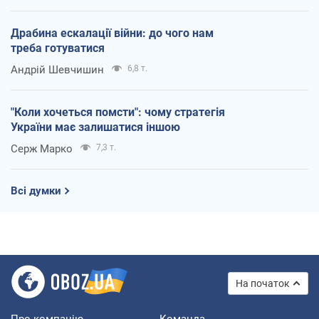
Драбина ескалації війни: до чого нам
треба готуватися
Андрій Шевчишин
6,8 т.
"Коли хочеться помсти": чому стратегія
України має залишатися іншою
Серж Марко
7,3 т.
Всі думки
На початок
Про компанію
Команда