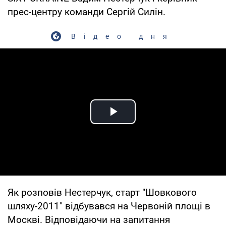
прес-центру команди Сергій Силін.
Відео дня
Play Video
Як розповів Нестерчук, старт "Шовкового
шляху-2011" відбувався на Червоній площі в
Москві. Відповідаючи на запитання