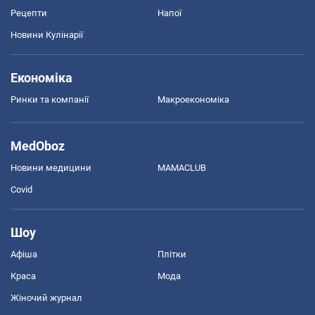
Рецепти
Напої
Новини Кулінарії
Економіка
Ринки та компанії
Макроекономіка
MedOboz
Новини медицини
MAMACLUB
Covid
Шоу
Афіша
Плітки
Краса
Мода
Жіночий журнал