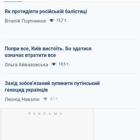
Як протидіяти російській балістиці
Віталій Портников
15,7 т.
Попри все, Київ вистоїть. Бо здатися
означає втратити все
Ольга Айвазовська
10,5 т.
Захід зобов'язаний зупинити путінський
геноцид українців
Леонід Невзлін
4,1 т.