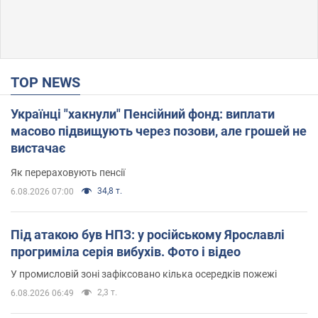
TOP NEWS
Українці "хакнули" Пенсійний фонд: виплати
масово підвищують через позови, але грошей не
вистачає
Як перераховують пенсії
34,8 т.
6.08.2026 07:00
Під атакою був НПЗ: у російському Ярославлі
прогриміла серія вибухів. Фото і відео
У промисловій зоні зафіксовано кілька осередків пожежі
2,3 т.
6.08.2026 06:49