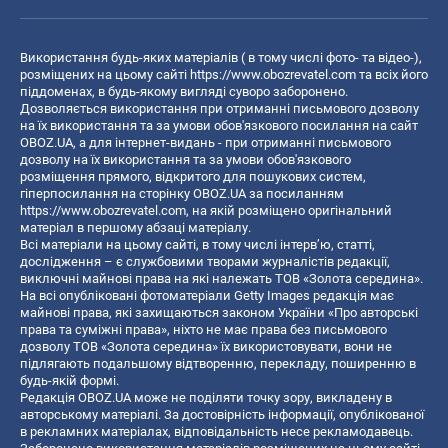
Використання будь-яких матеріалів ( в тому числі фото- та відео-),
розміщених на цьому сайті
https://www.obozrevatel.com
та всіх його
піддоменах, в будь-якому вигляді суворо заборонено.
Дозволяється використання при отриманні письмового дозволу
на їх використання та за умови обов'язкового посилання на сайт
OBOZ.UA, а для інтернет-видань - при отриманні письмового
дозволу на їх використання та за умови обов'язкового
розміщення прямого, відкритого для пошукових систем,
гіперпосилання на сторінку OBOZ.UA за посиланням
https://www.obozrevatel.com
, на якій розміщено оригінальний
матеріал в першому абзаці матеріалу.
Всі матеріали на цьому сайті, в тому числі інтерв’ю, статті,
дослідження – є службовими творами журналістів редакції,
виключні майнові права на які належать ТОВ «Золота середина».
На всі опубліковані фотоматеріали Getty Images редакція має
майнові права, які захищаються законом України «Про авторські
права та суміжні права», ніхто не має права без письмового
дозволу ТОВ «Золота середина» їх використовувати, вони не
підлягають подальшому відтворенню, перекладу, поширенню в
будь-якій формі.
Редакція OBOZ.UA може не поділяти точку зору, викладену в
авторському матеріалі. За достовірність інформації, опублікованої
в рекламних матеріалах, відповідальність несе рекламодавець.