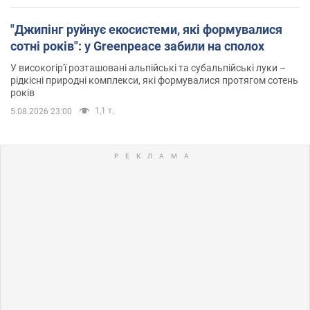
"Джипінг руйнує екосистеми, які формувалися
сотні років": у Greenpeace забили на сполох
У високогір'ї розташовані альпійські та субальпійські луки –
рідкісні природні комплекси, які формувалися протягом сотень
років
1,1 т.
5.08.2026 23:00