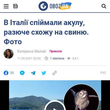
В Італії спіймали акулу,
разюче схожу на свиню.
Фото
Катерина Малай
Приколи
11.09.2021 02:30
1 хвилина
6,4 т.
33
РУС