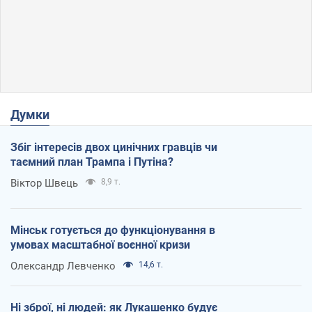
Думки
Збіг інтересів двох цинічних гравців чи
таємний план Трампа і Путіна?
Віктор Швець
8,9 т.
Мінськ готується до функціонування в
умовах масштабної воєнної кризи
Олександр Левченко
14,6 т.
Ні зброї, ні людей: як Лукашенко будує