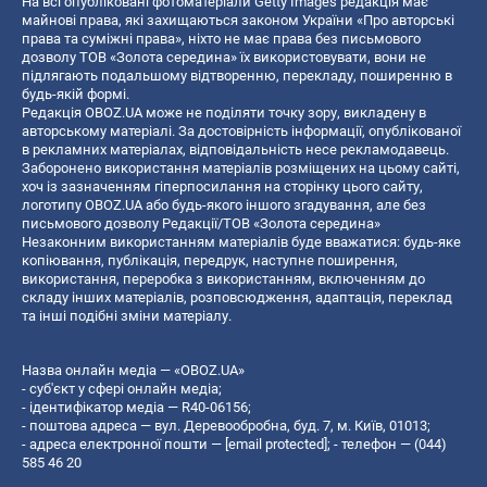
На всі опубліковані фотоматеріали Getty Images редакція має
майнові права, які захищаються законом України «Про авторські
права та суміжні права», ніхто не має права без письмового
дозволу ТОВ «Золота середина» їх використовувати, вони не
підлягають подальшому відтворенню, перекладу, поширенню в
будь-якій формі.
Редакція OBOZ.UA може не поділяти точку зору, викладену в
авторському матеріалі. За достовірність інформації, опублікованої
в рекламних матеріалах, відповідальність несе рекламодавець.
Заборонено використання матеріалів розміщених на цьому сайті,
хоч із зазначенням гіперпосилання на сторінку цього сайту,
логотипу OBOZ.UA або будь-якого іншого згадування, але без
письмового дозволу Редакції/ТОВ «Золота середина»
Незаконним використанням матеріалів буде вважатися: будь-яке
копiювання, публiкацiя, передрук, наступне поширення,
використання, переробка з використанням, включенням до
складу інших матеріалів, розповсюдження, адаптація, переклад
та інші подібні зміни матеріалу.
Назва онлайн медіа — «OBOZ.UA»
- суб'єкт у сфері онлайн медіа;
- ідентифікатор медіа — R40-06156;
- поштова адреса — вул. Деревообробна, буд. 7, м. Київ, 01013;
- адреса електронної пошти —
[email protected]
; - телефон — (044)
585 46 20