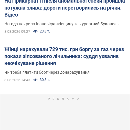
На Прикарпатті після аномальної спеки пройшла
потужна злива: дороги перетворились на річки.
Відео
Негода накрила Івано-Франківщину та курортний Буковель
23,8 т.
8.08.2026 09:27
Жінці нарахували 729 тис. грн боргу за газ через
покази зіпсованого лічильника: суддя ухвалив
неочікуване рішення
Чи треба платити борг через донарахування
30,8 т.
8.08.2026 14:43