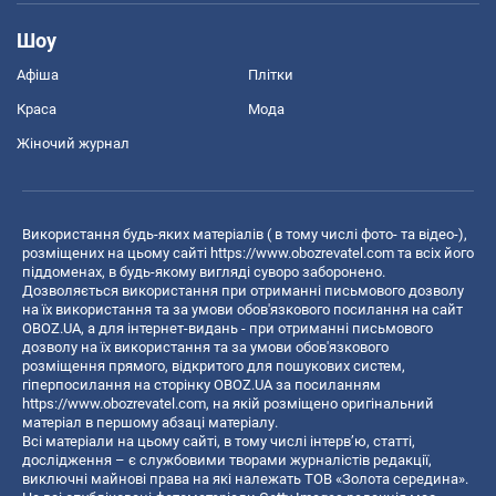
Шоу
Афіша
Плітки
Краса
Мода
Жіночий журнал
Використання будь-яких матеріалів ( в тому числі фото- та відео-),
розміщених на цьому сайті
https://www.obozrevatel.com
та всіх його
піддоменах, в будь-якому вигляді суворо заборонено.
Дозволяється використання при отриманні письмового дозволу
на їх використання та за умови обов'язкового посилання на сайт
OBOZ.UA, а для інтернет-видань - при отриманні письмового
дозволу на їх використання та за умови обов'язкового
розміщення прямого, відкритого для пошукових систем,
гіперпосилання на сторінку OBOZ.UA за посиланням
https://www.obozrevatel.com
, на якій розміщено оригінальний
матеріал в першому абзаці матеріалу.
Всі матеріали на цьому сайті, в тому числі інтерв’ю, статті,
дослідження – є службовими творами журналістів редакції,
виключні майнові права на які належать ТОВ «Золота середина».