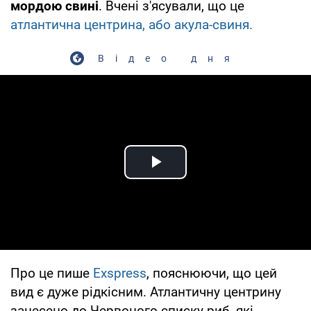
мордою свині
. Вчені з'ясували, що це
атлантична центрина, або акула-свиня.
Відео дня
Play Video
Про це пише
Exspress
, пояснюючи, що цей
вид є дуже рідкісним. Атлантичну центрину
занесено до Червоного списку риб, які