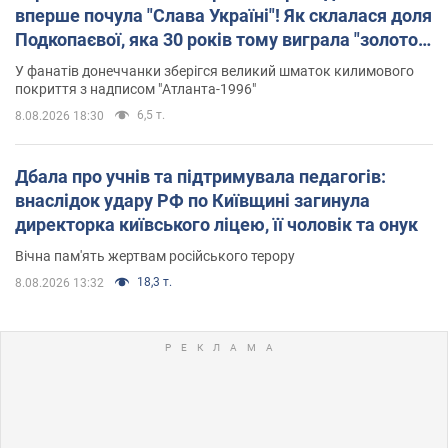
вперше почула "Слава Україні"! Як склалася доля
Подкопаєвої, яка 30 років тому виграла "золото"
Олімпіади
У фанатів донеччанки зберігся великий шматок килимового
покриття з надписом "Атланта-1996"
6,5 т.
8.08.2026 18:30
Дбала про учнів та підтримувала педагогів:
внаслідок удару РФ по Київщині загинула
директорка київського ліцею, її чоловік та онук
Вічна пам'ять жертвам російського терору
18,3 т.
8.08.2026 13:32