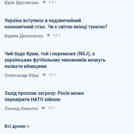
Юрій Хрістензен
6,4 т.
Україна вступила в надзвичайний
економічний стан. Чи є світло вкінці тунелю?
Вадим Денисенко
5,6 т.
Чий буде Крим, той і переможе (NSJ), а
українських футбольних чиновників можуть
назвати вбивцями
Олександр Кірш
5,5 т.
Захід проспав загрозу: Росія може
перевірити НАТО війною
Леонід Невзлін
7,5 т.
Всі думки