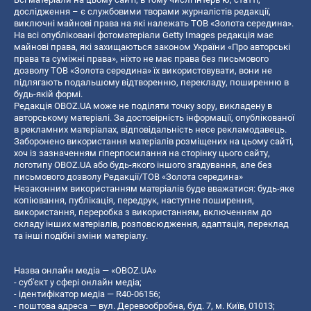
дослідження – є службовими творами журналістів редакції,
виключні майнові права на які належать ТОВ «Золота середина».
На всі опубліковані фотоматеріали Getty Images редакція має
майнові права, які захищаються законом України «Про авторські
права та суміжні права», ніхто не має права без письмового
дозволу ТОВ «Золота середина» їх використовувати, вони не
підлягають подальшому відтворенню, перекладу, поширенню в
будь-якій формі.
Редакція OBOZ.UA може не поділяти точку зору, викладену в
авторському матеріалі. За достовірність інформації, опублікованої
в рекламних матеріалах, відповідальність несе рекламодавець.
Заборонено використання матеріалів розміщених на цьому сайті,
хоч із зазначенням гіперпосилання на сторінку цього сайту,
логотипу OBOZ.UA або будь-якого іншого згадування, але без
письмового дозволу Редакції/ТОВ «Золота середина»
Незаконним використанням матеріалів буде вважатися: будь-яке
копiювання, публiкацiя, передрук, наступне поширення,
використання, переробка з використанням, включенням до
складу інших матеріалів, розповсюдження, адаптація, переклад
та інші подібні зміни матеріалу.
Назва онлайн медіа — «OBOZ.UA»
- суб'єкт у сфері онлайн медіа;
- ідентифікатор медіа — R40-06156;
- поштова адреса — вул. Деревообробна, буд. 7, м. Київ, 01013;