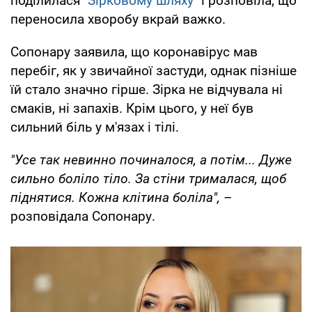
поділилася
"Зірковому шляху"
і розповіла, що
переносила хворобу вкрай важко.
Сопонару заявила, що коронавірус мав
перебіг, як у звичайної застуди, однак пізніше
їй стало значно гірше. Зірка не відчувала ні
смаків, ні запахів. Крім цього, у неї був
сильний біль у м'язах і тілі.
"Усе так невинно починалося, а потім... Дуже
сильно боліло тіло. За стіни трималася, щоб
піднятися. Кожна клітина боліла",
–
розповідала Сопонару.