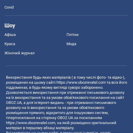
Covid
Шоу
Афіша
Плітки
Краса
Мода
Жіночий журнал
Використання будь-яких матеріалів ( в тому числі фото- та відео-),
розміщених на цьому сайті
https://www.obozrevatel.com
та всіх його
піддоменах, в будь-якому вигляді суворо заборонено.
Дозволяється використання при отриманні письмового дозволу
на їх використання та за умови обов'язкового посилання на сайт
OBOZ.UA, а для інтернет-видань - при отриманні письмового
дозволу на їх використання та за умови обов'язкового
розміщення прямого, відкритого для пошукових систем,
гіперпосилання на сторінку OBOZ.UA за посиланням
https://www.obozrevatel.com
, на якій розміщено оригінальний
матеріал в першому абзаці матеріалу.
Всі матеріали на цьому сайті, в тому числі інтерв’ю, статті,