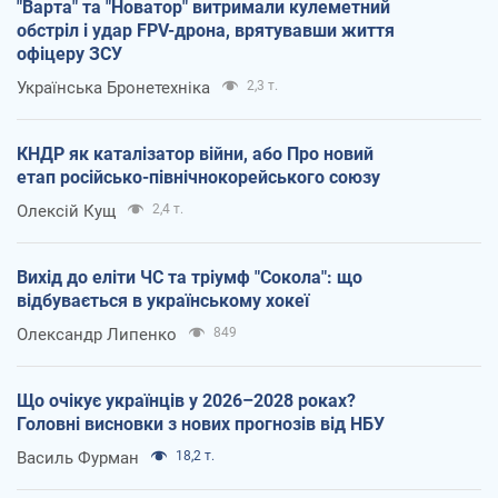
"Варта" та "Новатор" витримали кулеметний
обстріл і удар FPV-дрона, врятувавши життя
офіцеру ЗСУ
Українська Бронетехніка
2,3 т.
КНДР як каталізатор війни, або Про новий
етап російсько-північнокорейського союзу
Олексій Кущ
2,4 т.
Вихід до еліти ЧС та тріумф "Сокола": що
відбувається в українському хокеї
Олександр Липенко
849
Що очікує українців у 2026–2028 роках?
Головні висновки з нових прогнозів від НБУ
Василь Фурман
18,2 т.