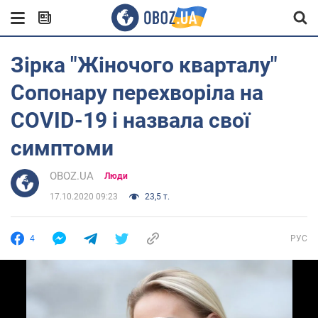
Зірка "Жіночого кварталу"
Сопонару перехворіла на
COVID-19 і назвала свої
симптоми
OBOZ.UA
Люди
17.10.2020 09:23
23,5 т.
4
РУС