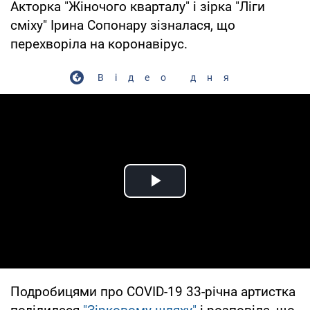
Акторка "Жіночого кварталу" і зірка "Ліги
сміху" Ірина Сопонару зізналася, що
перехворіла на коронавірус.
Відео дня
Play Video
Подробицями про COVID-19 33-річна артистка