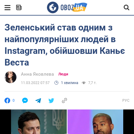
Зеленський став одним з
найпопулярніших людей в
Instagram, обійшовши Каньє
Веста
Анна Яковлева
Люди
11.03.2022 07:57
1 хвилина
7,7 т.
0
РУС