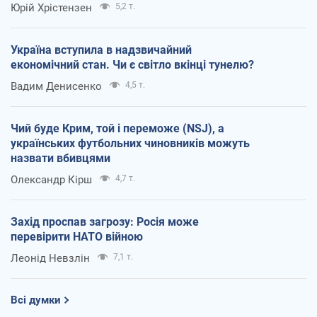
Юрій Хрістензен
5,2 т.
Україна вступила в надзвичайний
економічний стан. Чи є світло вкінці тунелю?
Вадим Денисенко
4,5 т.
Чий буде Крим, той і переможе (NSJ), а
українських футбольних чиновників можуть
назвати вбивцями
Олександр Кірш
4,7 т.
Захід проспав загрозу: Росія може
перевірити НАТО війною
Леонід Невзлін
7,1 т.
Всі думки