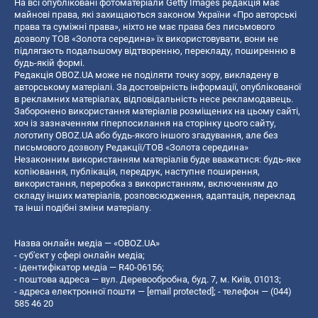
На всі опубліковані фотоматеріали Getty Images редакція має
майнові права, які захищаються законом України «Про авторські
права та суміжні права», ніхто не має права без письмового
дозволу ТОВ «Золота середина» їх використовувати, вони не
підлягають подальшому відтворенню, перекладу, поширенню в
будь-якій формі.
Редакція OBOZ.UA може не поділяти точку зору, викладену в
авторському матеріалі. За достовірність інформації, опублікованої
в рекламних матеріалах, відповідальність несе рекламодавець.
Заборонено використання матеріалів розміщених на цьому сайті,
хоч із зазначенням гіперпосилання на сторінку цього сайту,
логотипу OBOZ.UA або будь-якого іншого згадування, але без
письмового дозволу Редакції/ТОВ «Золота середина»
Незаконним використанням матеріалів буде вважатися: будь-яке
копiювання, публiкацiя, передрук, наступне поширення,
використання, переробка з використанням, включенням до
складу інших матеріалів, розповсюдження, адаптація, переклад
та інші подібні зміни матеріалу.
Назва онлайн медіа — «OBOZ.UA»
- суб'єкт у сфері онлайн медіа;
- ідентифікатор медіа — R40-06156;
- поштова адреса — вул. Деревообробна, буд. 7, м. Київ, 01013;
- адреса електронної пошти —
[email protected]
; - телефон — (044)
585 46 20