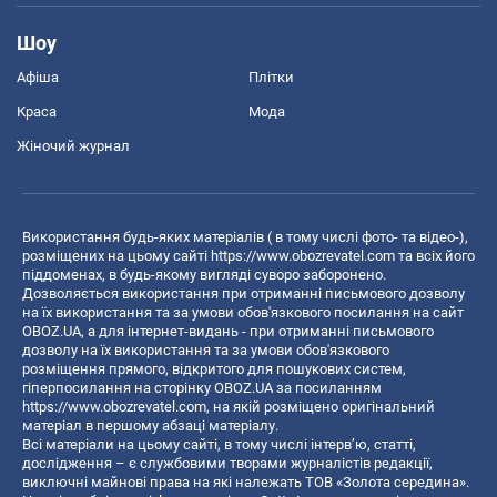
Шоу
Афіша
Плітки
Краса
Мода
Жіночий журнал
Використання будь-яких матеріалів ( в тому числі фото- та відео-),
розміщених на цьому сайті
https://www.obozrevatel.com
та всіх його
піддоменах, в будь-якому вигляді суворо заборонено.
Дозволяється використання при отриманні письмового дозволу
на їх використання та за умови обов'язкового посилання на сайт
OBOZ.UA, а для інтернет-видань - при отриманні письмового
дозволу на їх використання та за умови обов'язкового
розміщення прямого, відкритого для пошукових систем,
гіперпосилання на сторінку OBOZ.UA за посиланням
https://www.obozrevatel.com
, на якій розміщено оригінальний
матеріал в першому абзаці матеріалу.
Всі матеріали на цьому сайті, в тому числі інтерв’ю, статті,
дослідження – є службовими творами журналістів редакції,
виключні майнові права на які належать ТОВ «Золота середина».