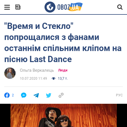
"Время и Стекло"
попрощалися з фанами
останнім спільним кліпом на
пісню Last Dance
Ольга Веркалець
Люди
10.07.2020 11:49
13,7 т.
2
РУС