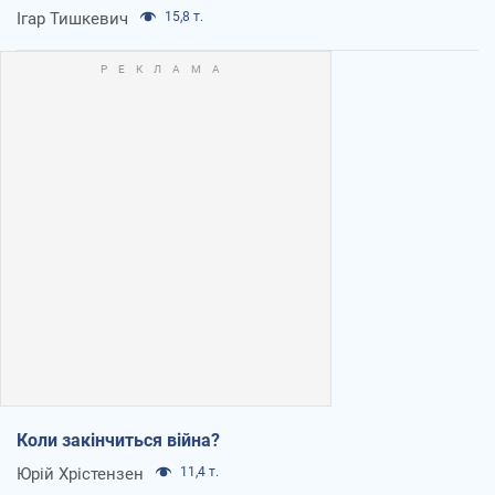
Ігар Тишкевич
15,8 т.
Коли закінчиться війна?
Юрій Хрістензен
11,4 т.