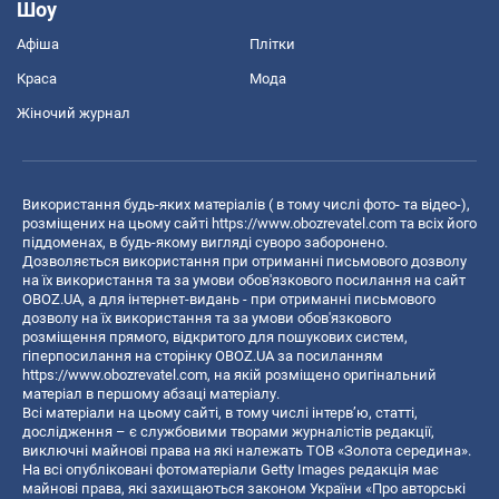
Шоу
Афіша
Плітки
Краса
Мода
Жіночий журнал
Використання будь-яких матеріалів ( в тому числі фото- та відео-),
розміщених на цьому сайті
https://www.obozrevatel.com
та всіх його
піддоменах, в будь-якому вигляді суворо заборонено.
Дозволяється використання при отриманні письмового дозволу
на їх використання та за умови обов'язкового посилання на сайт
OBOZ.UA, а для інтернет-видань - при отриманні письмового
дозволу на їх використання та за умови обов'язкового
розміщення прямого, відкритого для пошукових систем,
гіперпосилання на сторінку OBOZ.UA за посиланням
https://www.obozrevatel.com
, на якій розміщено оригінальний
матеріал в першому абзаці матеріалу.
Всі матеріали на цьому сайті, в тому числі інтерв’ю, статті,
дослідження – є службовими творами журналістів редакції,
виключні майнові права на які належать ТОВ «Золота середина».
На всі опубліковані фотоматеріали Getty Images редакція має
майнові права, які захищаються законом України «Про авторські