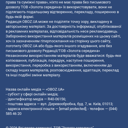
права та суміжні права», ніхто не має права без письмового
дозволу ТОВ «Золота середина» їх використовувати, вони не
підлягають подальшому відтворенню, перекладу, поширенню в
будь-якій формі.
Редакція OBOZ.UA може не поділяти точку зору, викладену в
авторському матеріалі. За достовірність інформації, опублікованої
в рекламних матеріалах, відповідальність несе рекламодавець.
Заборонено використання матеріалів розміщених на цьому сайті,
хоч із зазначенням гіперпосилання на сторінку цього сайту,
логотипу OBOZ.UA або будь-якого іншого згадування, але без
письмового дозволу Редакції/ТОВ «Золота середина»
Незаконним використанням матеріалів буде вважатися: будь-яке
копiювання, публiкацiя, передрук, наступне поширення,
використання, переробка з використанням, включенням до
складу інших матеріалів, розповсюдження, адаптація, переклад
та інші подібні зміни матеріалу.
Назва онлайн медіа — «OBOZ.UA»
- суб'єкт у сфері онлайн медіа;
- ідентифікатор медіа — R40-06156;
- поштова адреса — вул. Деревообробна, буд. 7, м. Київ, 01013;
- адреса електронної пошти —
[email protected]
; - телефон — (044)
585 46 20
© 2026 Всі права захищені, ТОВ "Золота середина".