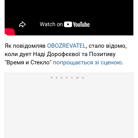
Як повідомляв
OBOZREVATEL
, стало відомо,
коли дует Наді Дорофєєвої та Позитиву
"Время и Стекло"
попрощається зі сценою
.