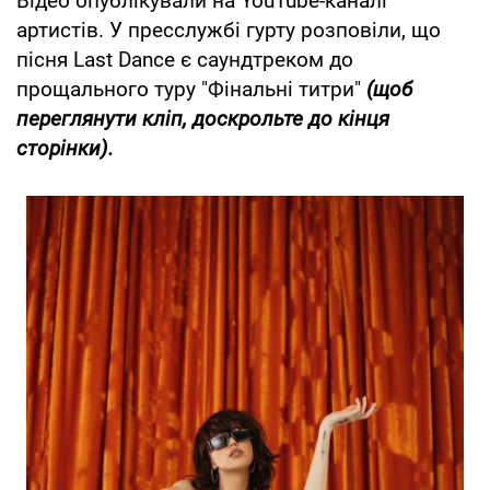
Відео опублікували на YouTube-каналі
артистів. У пресслужбі гурту розповіли, що
пісня Last Dance є саундтреком до
прощального туру "Фінальні титри"
(щоб
переглянути кліп, доскрольте до кінця
сторінки).