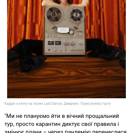
"Ми не плануємо йти в вічний прощальний
тур, просто карантин диктує свої правила і
змінює плани – через пандемію перенеслися