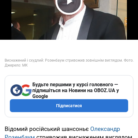
Play Video
Будьте першими у курсі головного —
підпишіться на Новини на OBOZ.UA у
Google
Підписатися
Відомий російський шансоньє
Олександр
Розенбаум
стривожив виснаженим виглядом