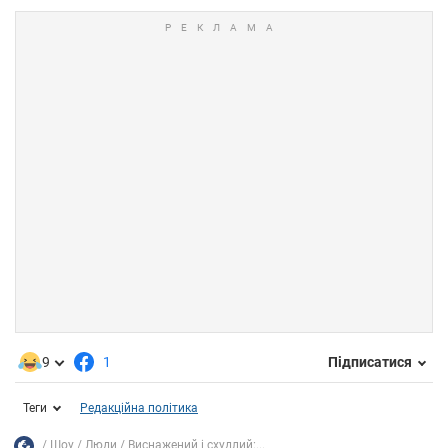
9
1
Підписатися
Теги
Редакційна політика
Шоу
Люди
Виснажений і схудлий:...