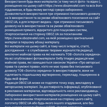
Використання будь-яких матеріалів ( в тому числі фото- та відео-),
розміщених на цьому сайті
https://www.obozrevatel.com
та всіх його
піддоменах, в будь-якому вигляді суворо заборонено.
Дозволяється використання при отриманні письмового дозволу
на їх використання та за умови обов'язкового посилання на сайт
OBOZ.UA, а для інтернет-видань - при отриманні письмового
дозволу на їх використання та за умови обов'язкового
розміщення прямого, відкритого для пошукових систем,
гіперпосилання на сторінку OBOZ.UA за посиланням
https://www.obozrevatel.com
, на якій розміщено оригінальний
матеріал в першому абзаці матеріалу.
Всі матеріали на цьому сайті, в тому числі інтерв’ю, статті,
дослідження – є службовими творами журналістів редакції,
виключні майнові права на які належать ТОВ «Золота середина».
На всі опубліковані фотоматеріали Getty Images редакція має
майнові права, які захищаються законом України «Про авторські
права та суміжні права», ніхто не має права без письмового
дозволу ТОВ «Золота середина» їх використовувати, вони не
підлягають подальшому відтворенню, перекладу, поширенню в
будь-якій формі.
Редакція OBOZ.UA може не поділяти точку зору, викладену в
авторському матеріалі. За достовірність інформації, опублікованої
в рекламних матеріалах, відповідальність несе рекламодавець.
Заборонено використання матеріалів розміщених на цьому сайті,
хоч із зазначенням гіперпосилання на сторінку цього сайту,
логотипу OBOZ.UA або будь-якого іншого згадування, але без