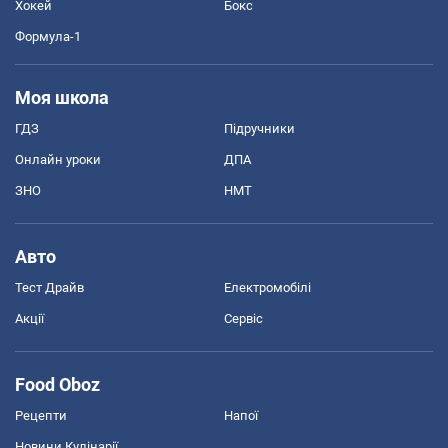
Хокей
Бокс
Формула-1
Моя школа
ГДЗ
Підручники
Онлайн уроки
ДПА
ЗНО
НМТ
Авто
Тест Драйв
Електромобілі
Акції
Сервіс
Food Oboz
Рецепти
Напої
Новини Кулінарії