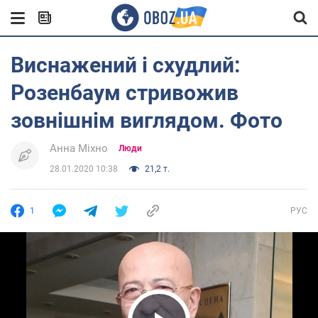
Виснажений і схудлий:
Розенбаум стривожив
зовнішнім виглядом. Фото
Анна Міхно
Люди
28.01.2020 10:38
21,2 т.
1
РУС