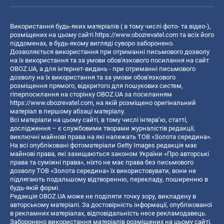
Використання будь-яких матеріалів ( в тому числі фото- та відео-),
розміщених на цьому сайті
https://www.obozrevatel.com
та всіх його
піддоменах, в будь-якому вигляді суворо заборонено.
Дозволяється використання при отриманні письмового дозволу
на їх використання та за умови обов'язкового посилання на сайт
OBOZ.UA, а для інтернет-видань - при отриманні письмового
дозволу на їх використання та за умови обов'язкового
розміщення прямого, відкритого для пошукових систем,
гіперпосилання на сторінку OBOZ.UA за посиланням
https://www.obozrevatel.com
, на якій розміщено оригінальний
матеріал в першому абзаці матеріалу.
Всі матеріали на цьому сайті, в тому числі інтерв’ю, статті,
дослідження – є службовими творами журналістів редакції,
виключні майнові права на які належать ТОВ «Золота середина».
На всі опубліковані фотоматеріали Getty Images редакція має
майнові права, які захищаються законом України «Про авторські
права та суміжні права», ніхто не має права без письмового
дозволу ТОВ «Золота середина» їх використовувати, вони не
підлягають подальшому відтворенню, перекладу, поширенню в
будь-якій формі.
Редакція OBOZ.UA може не поділяти точку зору, викладену в
авторському матеріалі. За достовірність інформації, опублікованої
в рекламних матеріалах, відповідальність несе рекламодавець.
Заборонено використання матеріалів розміщених на цьому сайті,