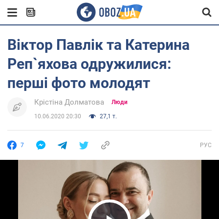
Віктор Павлік та Катерина
Реп`яхова одружилися:
перші фото молодят
Крістіна Долматова
Люди
10.06.2020 20:30
27,1 т.
7
РУС