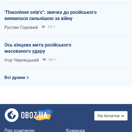
"Покоління олів'є": звичка до російського
виявилася сильнішою за війну
Руслан Горовий
3,4 т.
Ось кінцева мета російського
масованого удару
Ігор Чернецький
4,6 т.
Всі думки
На початок
Про компанію
Команда