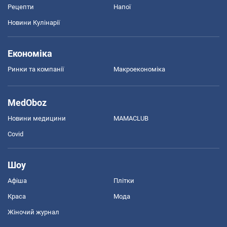
Рецепти
Напої
Новини Кулінарії
Економіка
Ринки та компанії
Макроекономіка
MedOboz
Новини медицини
MAMACLUB
Covid
Шоу
Афіша
Плітки
Краса
Мода
Жіночий журнал