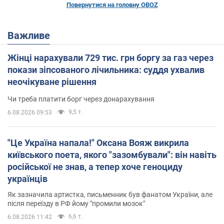
Повернутися на головну OBOZ
Важливе
Жінці нарахували 729 тис. грн боргу за газ через
покази зіпсованого лічильника: суддя ухвалив
неочікуване рішення
Чи треба платити борг через донарахування
9,5 т.
6.08.2026 09:53
"Це Україна напала!" Оксана Вояж викрила
київського поета, якого "зазомбували": він навіть
російської не знав, а тепер хоче геноциду
українців
Як зазначила артистка, письменник був фанатом України, але
після переїзду в РФ йому "промили мозок"
6,6 т.
6.08.2026 11:42