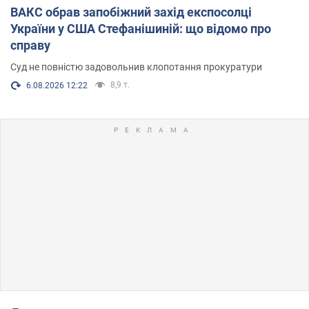
ВАКС обрав запобіжний захід експосолці
України у США Стефанішиній: що відомо про
справу
Суд не повністю задовольнив клопотання прокуратури
8,9 т.
6.08.2026 12:22