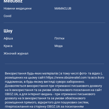
MedOboz
Новини медицини
MAMACLUB
Covid
Шоу
Афіша
Плітки
Краса
Мода
Жіночий журнал
Використання будь-яких матеріалів ( в тому числі фото- та відео-),
розміщених на цьому сайті
https://www.obozrevatel.com
та всіх його
піддоменах, в будь-якому вигляді суворо заборонено.
Дозволяється використання при отриманні письмового дозволу
на їх використання та за умови обов'язкового посилання на сайт
OBOZ.UA, а для інтернет-видань - при отриманні письмового
дозволу на їх використання та за умови обов'язкового
розміщення прямого, відкритого для пошукових систем,
гіперпосилання на сторінку OBOZ.UA за посиланням