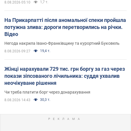
1,7 т.
8.08.2026 05:10
На Прикарпатті після аномальної спеки пройшла
потужна злива: дороги перетворились на річки.
Відео
Негода накрила Івано-Франківщину та курортний Буковель
19,4 т.
8.08.2026 09:27
Жінці нарахували 729 тис. грн боргу за газ через
покази зіпсованого лічильника: суддя ухвалив
неочікуване рішення
Чи треба платити борг через донарахування
30,3 т.
8.08.2026 14:43