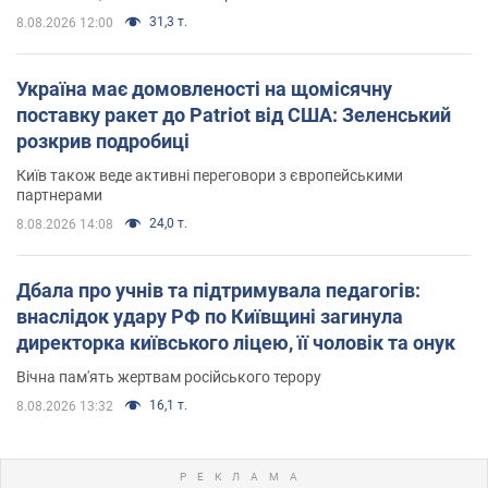
31,3 т.
8.08.2026 12:00
Україна має домовленості на щомісячну
поставку ракет до Patriot від США: Зеленський
розкрив подробиці
Київ також веде активні переговори з європейськими
партнерами
24,0 т.
8.08.2026 14:08
Дбала про учнів та підтримувала педагогів:
внаслідок удару РФ по Київщині загинула
директорка київського ліцею, її чоловік та онук
Вічна пам'ять жертвам російського терору
16,1 т.
8.08.2026 13:32