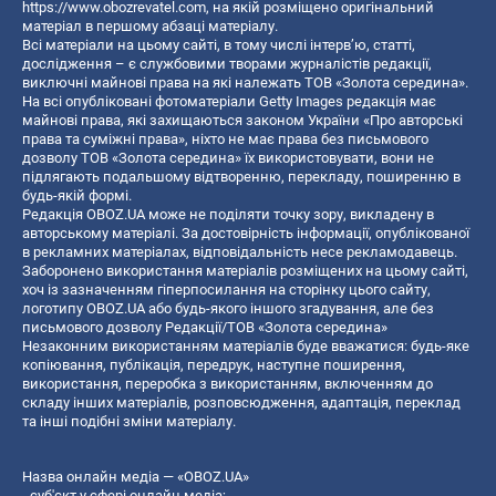
https://www.obozrevatel.com
, на якій розміщено оригінальний
матеріал в першому абзаці матеріалу.
Всі матеріали на цьому сайті, в тому числі інтерв’ю, статті,
дослідження – є службовими творами журналістів редакції,
виключні майнові права на які належать ТОВ «Золота середина».
На всі опубліковані фотоматеріали Getty Images редакція має
майнові права, які захищаються законом України «Про авторські
права та суміжні права», ніхто не має права без письмового
дозволу ТОВ «Золота середина» їх використовувати, вони не
підлягають подальшому відтворенню, перекладу, поширенню в
будь-якій формі.
Редакція OBOZ.UA може не поділяти точку зору, викладену в
авторському матеріалі. За достовірність інформації, опублікованої
в рекламних матеріалах, відповідальність несе рекламодавець.
Заборонено використання матеріалів розміщених на цьому сайті,
хоч із зазначенням гіперпосилання на сторінку цього сайту,
логотипу OBOZ.UA або будь-якого іншого згадування, але без
письмового дозволу Редакції/ТОВ «Золота середина»
Незаконним використанням матеріалів буде вважатися: будь-яке
копiювання, публiкацiя, передрук, наступне поширення,
використання, переробка з використанням, включенням до
складу інших матеріалів, розповсюдження, адаптація, переклад
та інші подібні зміни матеріалу.
Назва онлайн медіа — «OBOZ.UA»
- суб'єкт у сфері онлайн медіа;