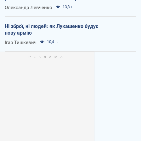
Олександр Левченко
13,3 т.
Ні зброї, ні людей: як Лукашенко будує
нову армію
Ігар Тишкевич
10,4 т.