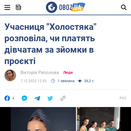
Учасниця "Холостяка"
розповіла, чи платять
дівчатам за зйомки в
проєкті
Вікторія Ряполова
Люди
7.12.2022 12:55
1 хвилина
36,3 т.
4
РУС