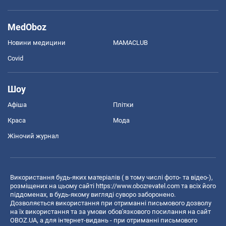
MedOboz
Новини медицини
MAMACLUB
Covid
Шоу
Афіша
Плітки
Краса
Мода
Жіночий журнал
Використання будь-яких матеріалів ( в тому числі фото- та відео-),
розміщених на цьому сайті
https://www.obozrevatel.com
та всіх його
піддоменах, в будь-якому вигляді суворо заборонено.
Дозволяється використання при отриманні письмового дозволу
на їх використання та за умови обов'язкового посилання на сайт
OBOZ.UA, а для інтернет-видань - при отриманні письмового