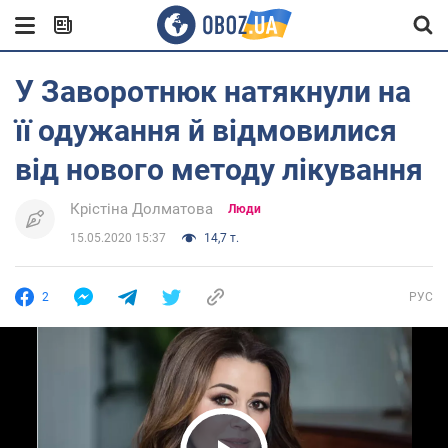
У Заворотнюк натякнули на
її одужання й відмовилися
від нового методу лікування
Крістіна Долматова
Люди
15.05.2020 15:37
14,7 т.
2
РУС