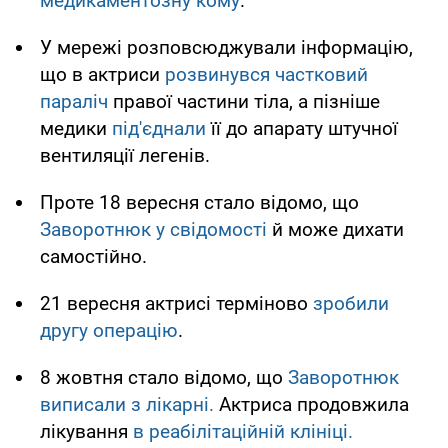
медикаментозну кому
.
У мережі розповсюджували інформацію,
що в актриси
розвинувся частковий
параліч
правої частини тіла, а пізніше
медики
під'єднали
її до апарату штучної
вентиляції легенів.
Проте 18 вересня стало відомо, що
Заворотнюк у свідомості
й може дихати
самостійно.
21 вересня актрисі терміново
зробили
другу операцію
.
8 жовтня стало відомо, що
Заворотнюк
виписали з лікарні.
Актриса продовжила
лікування
в реабілітаційній клініці.