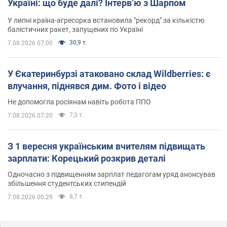
Україні: що буде далі? Інтерв’ю з Шарпом
У липні країна-агресорка встановила "рекорд" за кількістю
балістичних ракет, запущених по Україні
30,9 т.
7.08.2026 07:00
У Єкатеринбурзі атаковано склад Wildberries: є
влучання, піднявся дим. Фото і відео
Не допомогла росіянам навіть робота ППО
7,3 т.
7.08.2026 07:20
З 1 вересня українським вчителям підвищать
зарплати: Корецький розкрив деталі
Одночасно з підвищенням зарплат педагогам уряд анонсував
збільшення студентських стипендій
8,7 т.
7.08.2026 00:29