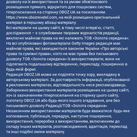
дозволу на їх використання та за умови обов'язкового
розміщення прямого, відкритого для пошукових систем,
гіперпосилання на сторінку OBOZ.UA за посиланням
https://www.obozrevatel.com
, на якій розміщено оригінальний
матеріал в першому абзаці матеріалу.
Всі матеріали на цьому сайті, в тому числі інтерв’ю, статті,
дослідження – є службовими творами журналістів редакції,
виключні майнові права на які належать ТОВ «Золота середина».
На всі опубліковані фотоматеріали Getty Images редакція має
майнові права, які захищаються законом України «Про авторські
права та суміжні права», ніхто не має права без письмового
дозволу ТОВ «Золота середина» їх використовувати, вони не
підлягають подальшому відтворенню, перекладу, поширенню в
будь-якій формі.
Редакція OBOZ.UA може не поділяти точку зору, викладену в
авторському матеріалі. За достовірність інформації, опублікованої
в рекламних матеріалах, відповідальність несе рекламодавець.
Заборонено використання матеріалів розміщених на цьому сайті,
хоч із зазначенням гіперпосилання на сторінку цього сайту,
логотипу OBOZ.UA або будь-якого іншого згадування, але без
письмового дозволу Редакції/ТОВ «Золота середина»
Незаконним використанням матеріалів буде вважатися: будь-яке
копiювання, публiкацiя, передрук, наступне поширення,
використання, переробка з використанням, включенням до
складу інших матеріалів, розповсюдження, адаптація, переклад
та інші подібні зміни матеріалу.