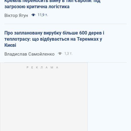
Кремль переносить війну в тил Європи: під
загрозою критична логістика
Віктор Ягун
11,9 т.
Про заплановану вирубку більше 600 дерев і
теплотрасу: що відбувається на Теремках у
Києві
Владислав Самойленко
1,3 т.