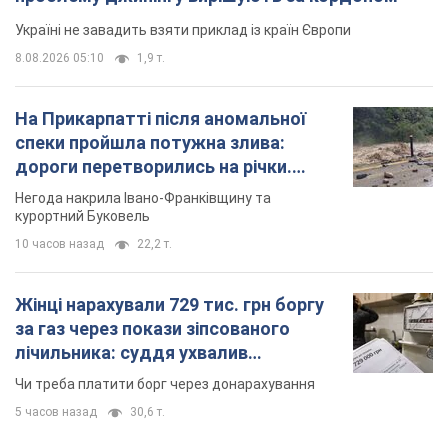
Україні не завадить взяти приклад із країн Європи
8.08.2026 05:10
1,9 т.
На Прикарпатті після аномальної
спеки пройшла потужна злива:
дороги перетворились на річки.
Відео
Негода накрила Івано-Франківщину та
курортний Буковель
10 часов назад
22,2 т.
Жінці нарахували 729 тис. грн боргу
за газ через покази зіпсованого
лічильника: суддя ухвалив
неочікуване рішення
Чи треба платити борг через донарахування
5 часов назад
30,6 т.