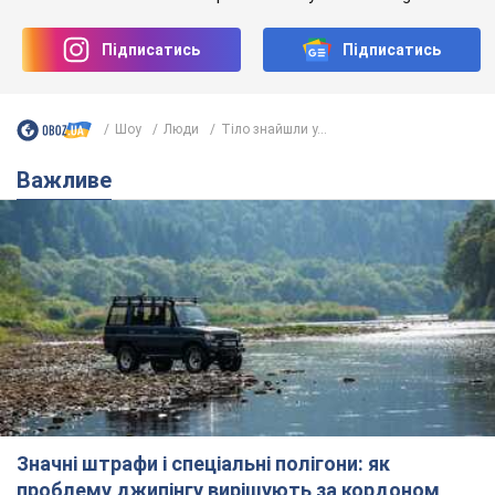
Підписатись
Підписатись
Шоу
Люди
Тіло знайшли у...
Важливе
Значні штрафи і спеціальні полігони: як
проблему джипінгу вирішують за кордоном