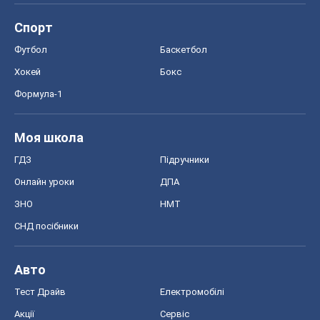
Спорт
Футбол
Баскетбол
Хокей
Бокс
Формула-1
Моя школа
ГДЗ
Підручники
Онлайн уроки
ДПА
ЗНО
НМТ
СНД посібники
Авто
Тест Драйв
Електромобілі
Акції
Сервіс