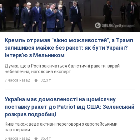
Кремль отримав "вікно можливостей", а Трамп
залишився майже без ракет: як бути Україні?
Інтерв’ю з Мельником
Думка, що в Росії закінчаться балістичні ракети, вкрай
небезпечна, наголосив експерт
7 часов назад
32,3 т.
Україна має домовленості на щомісячну
поставку ракет до Patriot від США: Зеленський
розкрив подробиці
Київ також веде активні переговори з європейськими
партнерами
5 часов назад
35,4 т.