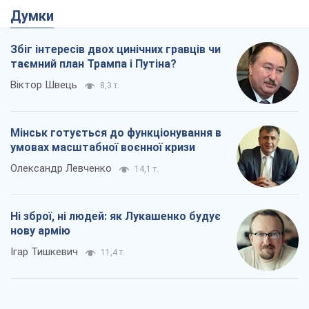
Думки
Збіг інтересів двох цинічних гравців чи
таємний план Трампа і Путіна?
Віктор Швець
8,3 т.
Мінськ готується до функціонування в
умовах масштабної воєнної кризи
Олександр Левченко
14,1 т.
Ні зброї, ні людей: як Лукашенко будує
нову армію
Ігар Тишкевич
11,4 т.