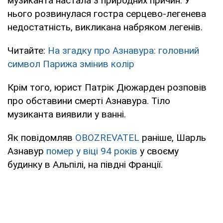
музиканта настала з природних причин. У
нього розвинулася гостра серцево-легенева
недостатність, викликана набряком легенів.
Читайте:
На згадку про Азнавура: головний
символ Парижа змінив колір
Крім того, юрист Патрік Дюжарден розповів
про обставини смерті Азнавура. Тіло
музиканта виявили у ванні.
Як повідомляв
OBOZREVATEL
раніше, Шарль
Азнавур
помер у віці 94 років
у своєму
будинку в Альпілі, на півдні Франції.