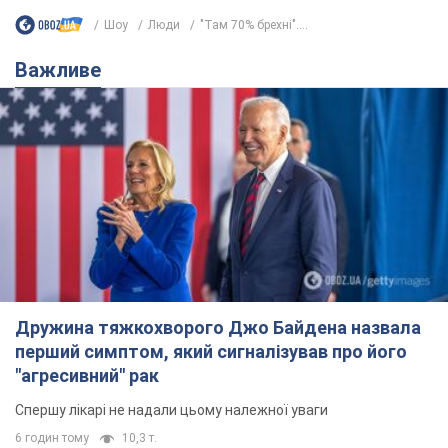
перший симптом, який сигналізував про його
"агресивний" рак
Спершу лікарі не надали цьому належної уваги
6 годин тому
10,3 т.
Її вбила Росія: померла 13-річна
дівчинка, поранена внаслідок
російської атаки на Сумщину. Фото
Того дня під час російського обстрілу загинули
її брат, вітчим та бабуся
7 годин тому
9,0 т.
Чому в СРСР лікарі носили лише білі
халати
У цьому був як практичний, так і символічний
сенс
6 годин тому
2,7 т.