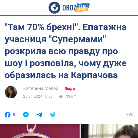
"Там 70% брехні". Епатажна
учасниця "Супермами"
розкрила всю правду про
шоу і розповіла, чому дуже
образилась на Карпачова
Катерина Малай
Люди
25.04.2024 10:30
33,6 т.
0
РУС