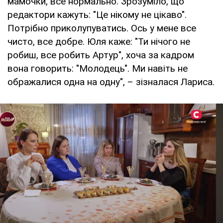
мамочки, все нормально. Зрозуміло, що
редактори кажуть: "Це нікому не цікаво".
Потрібно приколупуватись. Ось у мене все
чисто, все добре. Юля каже: "Ти нічого не
робиш, все робить Артур", хоча за кадром
вона говорить: "Молодець". Ми навіть не
ображалися одна на одну", – зізналася Лариса.