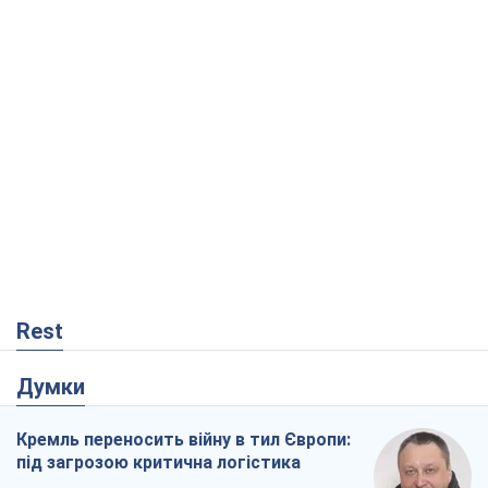
Думки
Кремль переносить війну в тил Європи:
під загрозою критична логістика
Віктор Ягун
5,7 т.
На якому боці історії виступає Дональд
Трамп?
Віктор Каспрук
5,7 т.
Як атаки Сил оборони України
скоротили експорт російських
нафтопродуктів
Андрій Клименко
426