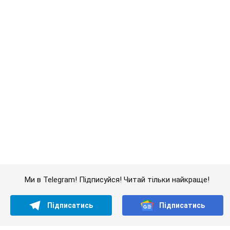
Ми в Telegram! Підписуйся! Читай тільки найкраще!
Підписатись
Підписатись
Шоу
Люди
"Там 70% брехні"....
Важливе
Дружина тяжкохворого Джо Байдена назвала