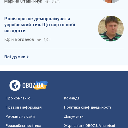
Про компанію
Команда
Правова інформація
Політика конфіденційності
Реклама на сайті
Документи
Редакційна політика
Журналісти OBOZ.UA на місці
подій
OBOZ.UA
Політика
Світ
Розслідування
Блоги
Суспільство
Регіони України
Київ
Харків
Запоріжжя
Дніпро
Черкаси