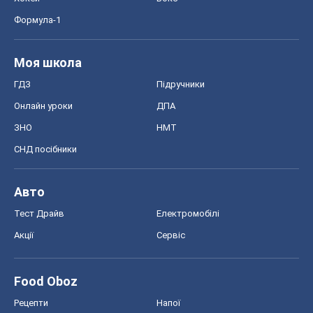
Food Oboz
Рецепти
Напої
Дієти
Економіка
Ринки та компанії
Макроекономіка
MedOboz
Новини медицини
MAMACLUB
Шоу
Афіша
Плітки
Краса
Мода