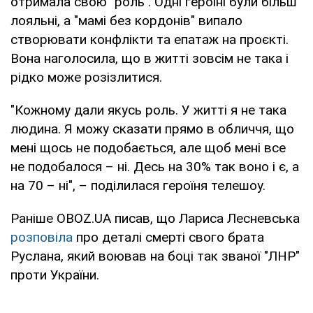
отримала свою "роль". Одні героїні були більш
лояльні, а "мамі без кордонів" випало
створювати конфлікти та епатаж на проєкті.
Вона наголосила, що в житті зовсім не така і
рідко може розізлитися.
"Кожному дали якусь роль. У житті я не така
людина. Я можу сказати прямо в обличчя, що
мені щось не подобається, але щоб мені все
не подобалося – ні. Десь на 30% так воно і є, а
на 70 – ні", – поділилася героїня телешоу.
Раніше OBOZ.UA писав, що Лариса Лесневська
розповіла
про деталі смерті свого брата
Руслана, який воював на боці так званої "ЛНР"
проти України.