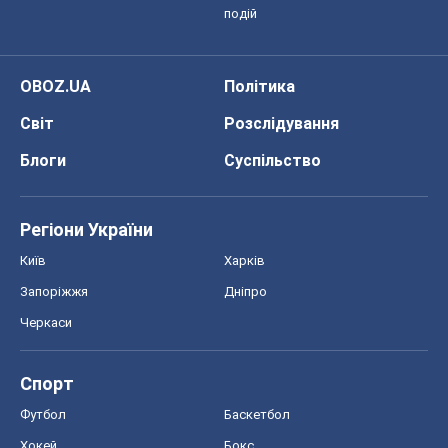
Спорт
Футбол
Баскетбол
Хокей
Бокс
Формула-1
Моя школа
ГДЗ
Підручники
Онлайн уроки
ДПА
ЗНО
НМТ
СНД посібники
Авто
Тест Драйв
Електромобілі
Акції
Сервіс