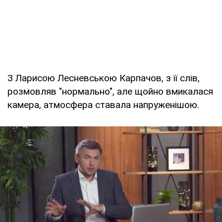
З Ларисою Лесневською Карпачов, з її слів,
розмовляв "нормально", але щойно вмикалася
камера, атмосфера ставала напруженішою.