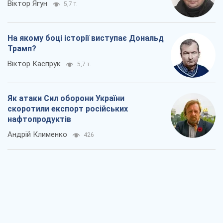
Два супертурніри Магучіх: спортивний
календар осені 2026 року
Олександр Липенко
312
Ракетний щит і меч України: ставка на
виробництво власних ракет
Кирило Татарінов
1,0 т.