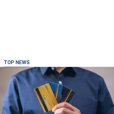
Мікрокредити без міфів: три типові сценарії
позичальника і план дій, щоб вберегти свої
гроші
Що мають діяти українці, аби не переплачувати за "швидку
позику"
3 години тому
25,0 т.
Херсон повністю лишився без світла, у Львові
аварійні відключення: ситуація в енергосистемі
6 серпня
Росіяни вдарили по важливому енергооб'єкту