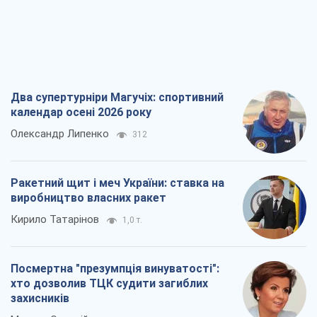
Посмертна "презумпція винуватості":
хто дозволив ТЦК судити загиблих
захисників
Марина Ставнійчук
3,2 т.
Росія прагне деморалізувати
український тил. Що варто собі
нагадати
Юрій Богданов
2,0 т.
Всі думки