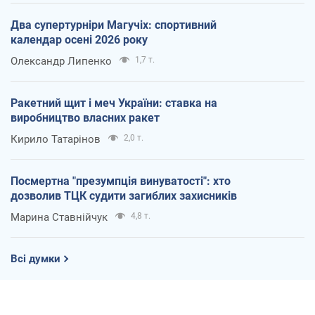
Два супертурніри Магучіх: спортивний
календар осені 2026 року
Олександр Липенко
1,7 т.
Ракетний щит і меч України: ставка на
виробництво власних ракет
Кирило Татарінов
2,0 т.
Посмертна "презумпція винуватості": хто
дозволив ТЦК судити загиблих захисників
Марина Ставнійчук
4,8 т.
Всі думки