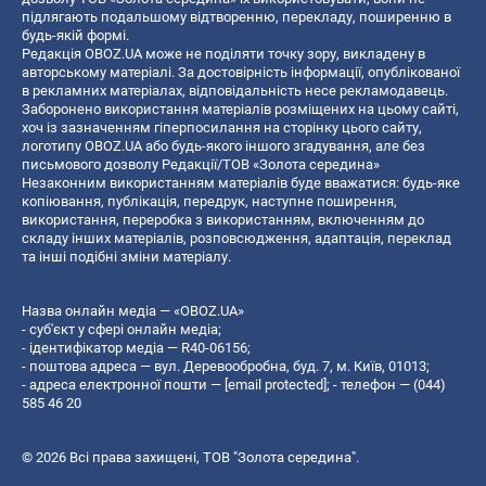
підлягають подальшому відтворенню, перекладу, поширенню в
будь-якій формі.
Редакція OBOZ.UA може не поділяти точку зору, викладену в
авторському матеріалі. За достовірність інформації, опублікованої
в рекламних матеріалах, відповідальність несе рекламодавець.
Заборонено використання матеріалів розміщених на цьому сайті,
хоч із зазначенням гіперпосилання на сторінку цього сайту,
логотипу OBOZ.UA або будь-якого іншого згадування, але без
письмового дозволу Редакції/ТОВ «Золота середина»
Незаконним використанням матеріалів буде вважатися: будь-яке
копiювання, публiкацiя, передрук, наступне поширення,
використання, переробка з використанням, включенням до
складу інших матеріалів, розповсюдження, адаптація, переклад
та інші подібні зміни матеріалу.
Назва онлайн медіа — «OBOZ.UA»
- суб'єкт у сфері онлайн медіа;
- ідентифікатор медіа — R40-06156;
- поштова адреса — вул. Деревообробна, буд. 7, м. Київ, 01013;
- адреса електронної пошти —
[email protected]
; - телефон — (044)
585 46 20
© 2026 Всі права захищені, ТОВ "Золота середина".