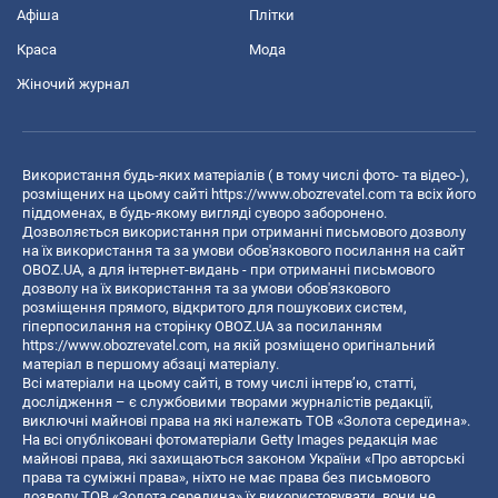
Афіша
Плітки
Краса
Мода
Жіночий журнал
Використання будь-яких матеріалів ( в тому числі фото- та відео-),
розміщених на цьому сайті
https://www.obozrevatel.com
та всіх його
піддоменах, в будь-якому вигляді суворо заборонено.
Дозволяється використання при отриманні письмового дозволу
на їх використання та за умови обов'язкового посилання на сайт
OBOZ.UA, а для інтернет-видань - при отриманні письмового
дозволу на їх використання та за умови обов'язкового
розміщення прямого, відкритого для пошукових систем,
гіперпосилання на сторінку OBOZ.UA за посиланням
https://www.obozrevatel.com
, на якій розміщено оригінальний
матеріал в першому абзаці матеріалу.
Всі матеріали на цьому сайті, в тому числі інтерв’ю, статті,
дослідження – є службовими творами журналістів редакції,
виключні майнові права на які належать ТОВ «Золота середина».
На всі опубліковані фотоматеріали Getty Images редакція має
майнові права, які захищаються законом України «Про авторські
права та суміжні права», ніхто не має права без письмового
дозволу ТОВ «Золота середина» їх використовувати, вони не