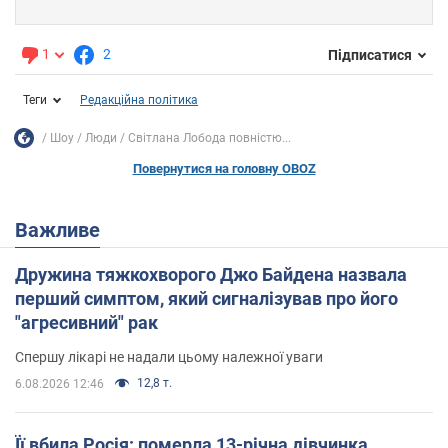
1
2
Підписатися
Теги
Редакційна політика
Шоу
Люди
Світлана Лобода повністю...
Повернутися на головну OBOZ
Важливе
Дружина тяжкохворого Джо Байдена назвала
перший симптом, який сигналізував про його
"агресивний" рак
Спершу лікарі не надали цьому належної уваги
12,8 т.
6.08.2026 12:46
Її вбила Росія: померла 13-річна дівчинка,