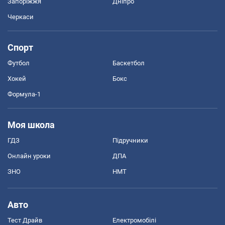
Запоріжжя
Дніпро
Черкаси
Спорт
Футбол
Баскетбол
Хокей
Бокс
Формула-1
Моя школа
ГДЗ
Підручники
Онлайн уроки
ДПА
ЗНО
НМТ
Авто
Тест Драйв
Електромобілі