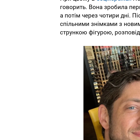
говорить. Вона зробила пер
а потім через чотири дні. П
спільними знімками з новим
стрункою фігурою, розповід