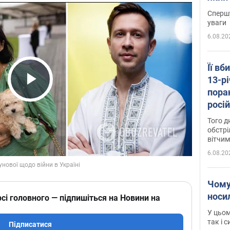
"агр
Спершу
уваги
6.08.20
Її вб
13-рі
пора
Play Video
росій
Сумщ
Того д
обстрі
вітчим
6.08.20
Чому
носи
сі головного — підпишіться на Новини на
У цьом
так і 
Підписатися