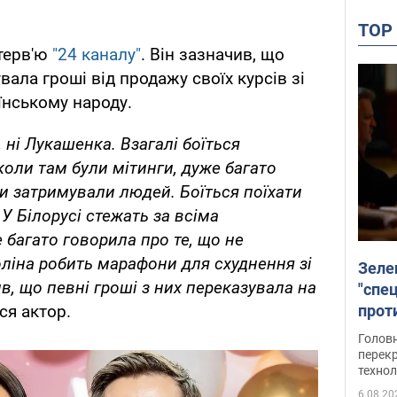
TO
нтерв'ю
"24 каналу"
. Він зазначив, що
ала гроші від продажу своїх курсів зі
їнському народу.
, ні Лукашенка. Взагалі боїться
 коли там були мітинги, дуже багато
и затримували людей. Боїться поїхати
 У Білорусі стежать за всіма
 багато говорила про те, що не
ліна робить марафони для схуднення зі
Зеле
, що певні гроші з них переказувала на
"спе
проти
ся актор.
през
Головн
перекр
технол
6.08.20