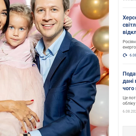
Херс
світл
відк
енер
Росія
енерго
6.0
Пода
дані 
чого
Це пот
обліку
6.08.20