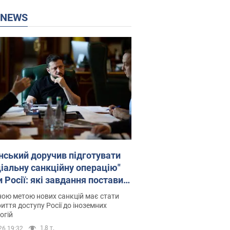
P NEWS
нський доручив підготувати
ціальну санкційну операцію"
 Росії: які завдання поставив
идент. Фото
ою метою нових санкцій має стати
иття доступу Росії до іноземних
огій
1,8 т.
26 19:32