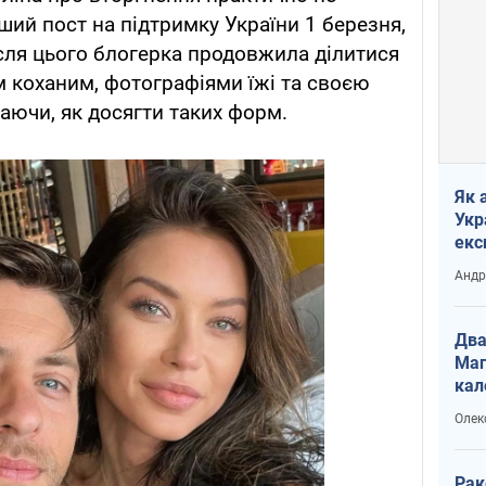
ший пост на підтримку України 1 березня,
ісля цього блогерка продовжила ділитися
 коханим, фотографіями їжі та своєю
аючи, як досягти таких форм.
Як 
Укр
екс
наф
Андр
Два
Маг
кал
Олек
Рак