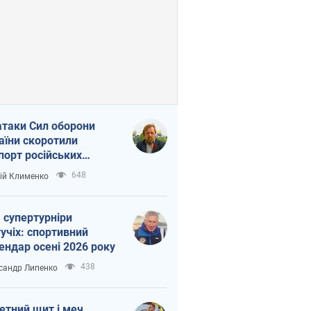
атаки Сил оборони
аїни скоротили
порт російських
топродуктів
648
ій Клименко
 супертурніри
учіх: спортивний
ендар осені 2026 року
438
сандр Липенко
етний щит і меч