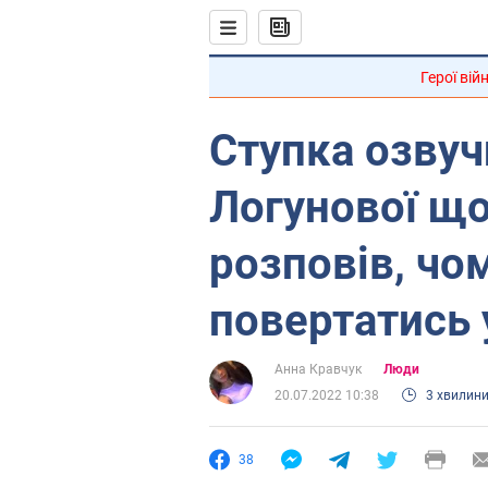
Герої вій
Ступка озвуч
Логунової щод
розповів, чо
повертатись 
Анна Кравчук
Люди
20.07.2022 10:38
3 хвилин
38