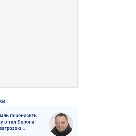
ки
мль переносить
ну в тил Європи:
 загрозою
тична логістика