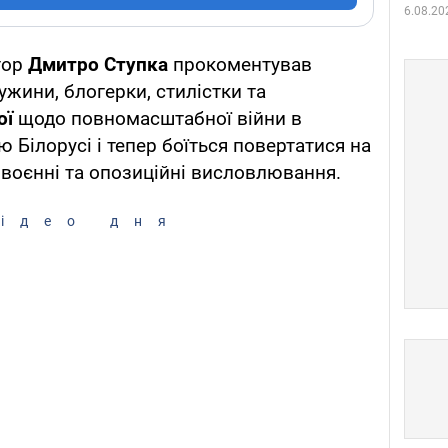
6.08.20
тор
Дмитро Ступка
прокоментував
ужини, блогерки, стилістки та
ої
щодо повномасштабної війни в
ю Білорусі і тепер боїться повертатися на
ивоєнні та опозиційні висловлювання.
ідео дня