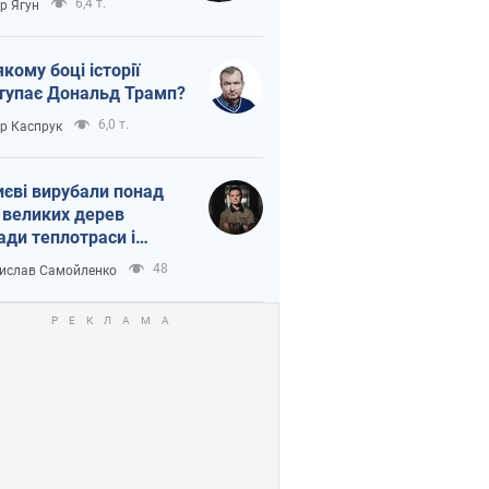
6,4 т.
ор Ягун
якому боці історії
тупає Дональд Трамп?
6,0 т.
ор Каспрук
иєві вирубали понад
 великих дерев
ади теплотраси і
переч Генплану
48
ислав Самойленко