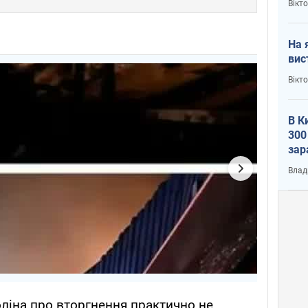
Вікт
На 
вис
Вікт
В К
300
зар
всу
Влад
ліна про вторгнення практично не