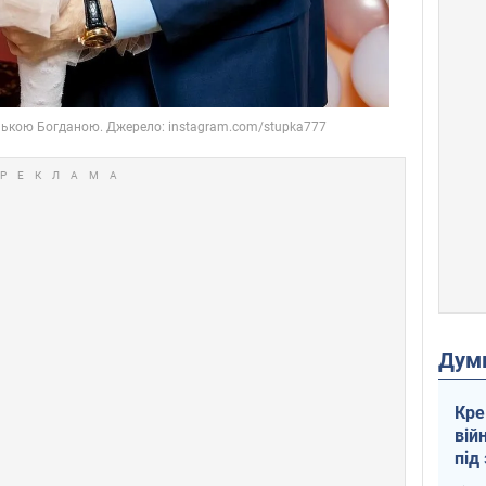
Дум
Кре
вій
під
кри