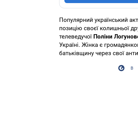
Популярний український ак
позицію своєї колишньої др
телеведучої
Поліни Логунов
Україні. Жінка є громадянко
батьківщину через свої ант
В