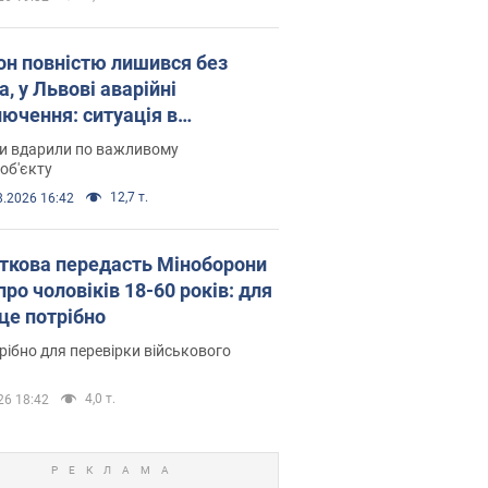
он повністю лишився без
а, у Львові аварійні
лючення: ситуація в
госистемі 6 серпня
ни вдарили по важливому
об'єкту
12,7 т.
8.2026 16:42
ткова передасть Міноборони
про чоловіків 18-60 років: для
 це потрібно
рібно для перевірки військового
4,0 т.
26 18:42