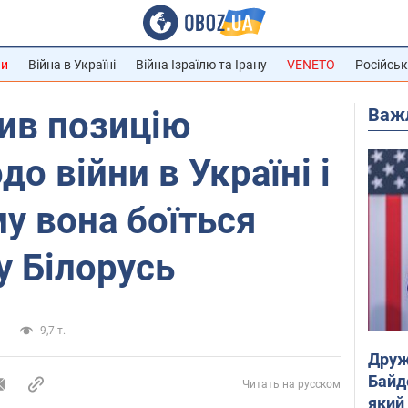
ни
Війна в Україні
Війна Ізраїлю та Ірану
VENETO
Російськ
Важ
ив позицію
о війни в Україні і
му вона боїться
у Білорусь
и
9,7 т.
Друж
Байд
Читать на русском
який