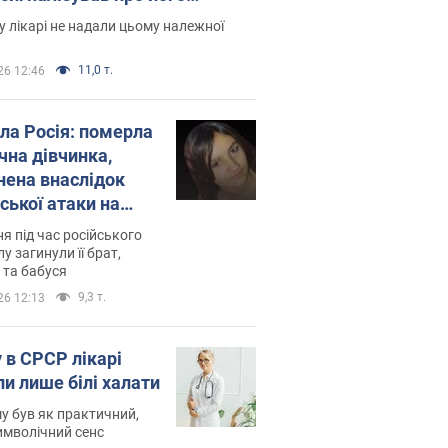
есивний" рак
 лікарі не надали цьому належної
11,0 т.
26 12:46
ила Росія: померла
чна дівчинка,
нена внаслідок
ської атаки на
ину. Фото
ня під час російського
лу загинули її брат,
 та бабуся
9,3 т.
26 12:13
 в СРСР лікарі
ли лише білі халати
у був як практичний,
символічний сенс