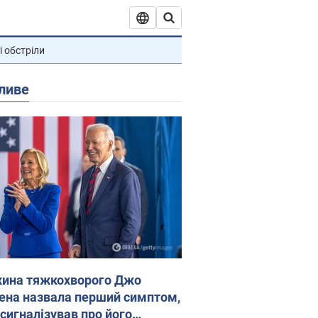
і обстріли
ливе
ина тяжкохворого Джо
ена назвала перший симптом,
 сигналізував про його