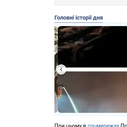
Головні історії дня
При цьому в
соцмережах
По