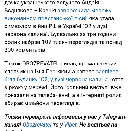
дочка українського ведучого Андрія
Бєднякова – Ксенія
заворожила мережу
виконанням повстанської пісні
, яка стала
символом війни РФ в Україні "Ой у лузі
червона калина". Буквально за три години
ролик набрав 107 тисяч переглядів та понад
200 коментарів.
Також OBOZREVATEL писав, що маленький
хлопчик на ім'я Лео, який а капела
заспівав
біля будинку "Ой, у лузі червона калина"
, став
зіркою у мережі. Його "сольний виступ" вже
показали на телебаченні, а в Інтернеті ролик
збирає мільйони переглядів.
Тільки перевірена інформація у нас у Telegram-
каналі
Obozrevatel
та у
Viber.
Не ведіться на