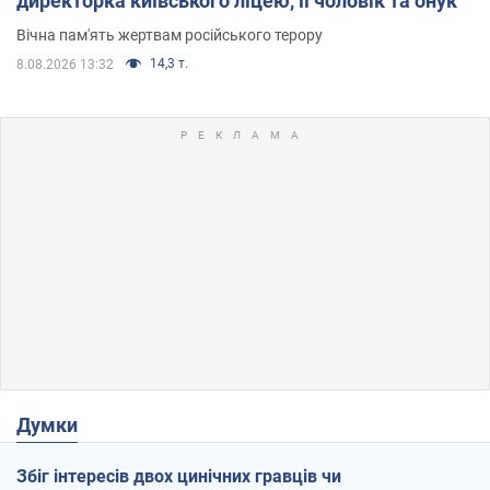
директорка київського ліцею, її чоловік та онук
Вічна пам'ять жертвам російського терору
14,3 т.
8.08.2026 13:32
Думки
Збіг інтересів двох цинічних гравців чи