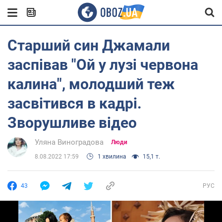
Старший син Джамали
заспівав "Ой у лузі червона
калина", молодший теж
засвітився в кадрі.
Зворушливе відео
Уляна Виноградова
Люди
8.08.2022 17:59
1 хвилина
15,1 т.
43
РУС