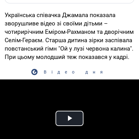
Українська співачка Джамала показала
зворушливе відео зі своїми дітьми –
чотирирічним Еміром-Рахманом та дворічним
Селім-Гераєм. Старша дитина зірки заспівала
повстанський гімн "Ой у лузі червона калина".
При цьому молодший теж показався у кадрі.
Відео дня
Play Video