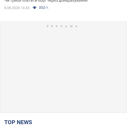
Чи треба платити борг через донарахування
30,0 т.
8.08.2026 14:43
TOP NEWS