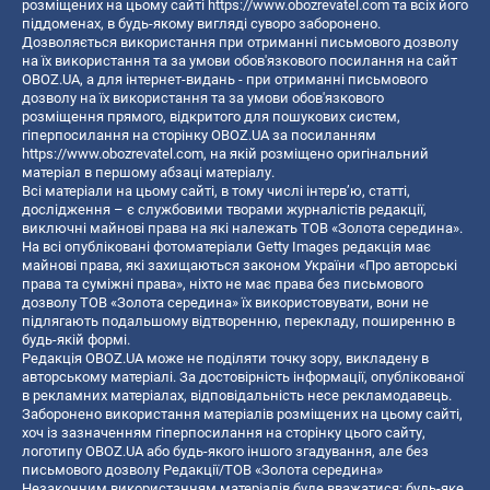
розміщених на цьому сайті
https://www.obozrevatel.com
та всіх його
піддоменах, в будь-якому вигляді суворо заборонено.
Дозволяється використання при отриманні письмового дозволу
на їх використання та за умови обов'язкового посилання на сайт
OBOZ.UA, а для інтернет-видань - при отриманні письмового
дозволу на їх використання та за умови обов'язкового
розміщення прямого, відкритого для пошукових систем,
гіперпосилання на сторінку OBOZ.UA за посиланням
https://www.obozrevatel.com
, на якій розміщено оригінальний
матеріал в першому абзаці матеріалу.
Всі матеріали на цьому сайті, в тому числі інтерв’ю, статті,
дослідження – є службовими творами журналістів редакції,
виключні майнові права на які належать ТОВ «Золота середина».
На всі опубліковані фотоматеріали Getty Images редакція має
майнові права, які захищаються законом України «Про авторські
права та суміжні права», ніхто не має права без письмового
дозволу ТОВ «Золота середина» їх використовувати, вони не
підлягають подальшому відтворенню, перекладу, поширенню в
будь-якій формі.
Редакція OBOZ.UA може не поділяти точку зору, викладену в
авторському матеріалі. За достовірність інформації, опублікованої
в рекламних матеріалах, відповідальність несе рекламодавець.
Заборонено використання матеріалів розміщених на цьому сайті,
хоч із зазначенням гіперпосилання на сторінку цього сайту,
логотипу OBOZ.UA або будь-якого іншого згадування, але без
письмового дозволу Редакції/ТОВ «Золота середина»
Незаконним використанням матеріалів буде вважатися: будь-яке