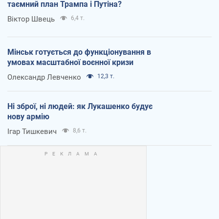
таємний план Трампа і Путіна?
Віктор Швець
6,4 т.
Мінськ готується до функціонування в
умовах масштабної воєнної кризи
Олександр Левченко
12,3 т.
Ні зброї, ні людей: як Лукашенко будує
нову армію
Ігар Тишкевич
8,6 т.