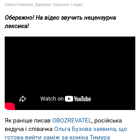
Обережно! На відео звучить нецензурна
лексика!
Як раніше писав
OBOZREVATEL
, російська
ведуча і співачка
Ольга Бузова заявила, що
готова вийти заміж за коміка Тимура