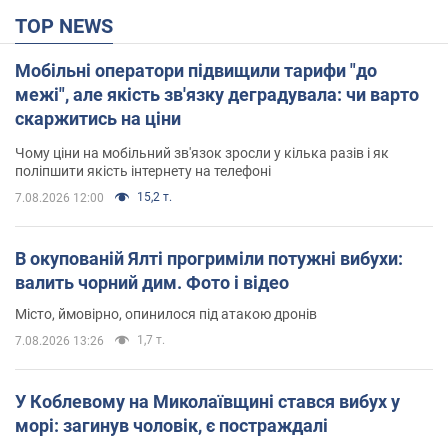
TOP NEWS
Мобільні оператори підвищили тарифи "до
межі", але якість зв'язку деградувала: чи варто
скаржитись на ціни
Чому ціни на мобільний зв'язок зросли у кілька разів і як
поліпшити якість інтернету на телефоні
15,2 т.
7.08.2026 12:00
В окупованій Ялті прогриміли потужні вибухи:
валить чорний дим. Фото і відео
Місто, ймовірно, опинилося під атакою дронів
1,7 т.
7.08.2026 13:26
У Коблевому на Миколаївщині стався вибух у
морі: загинув чоловік, є постраждалі