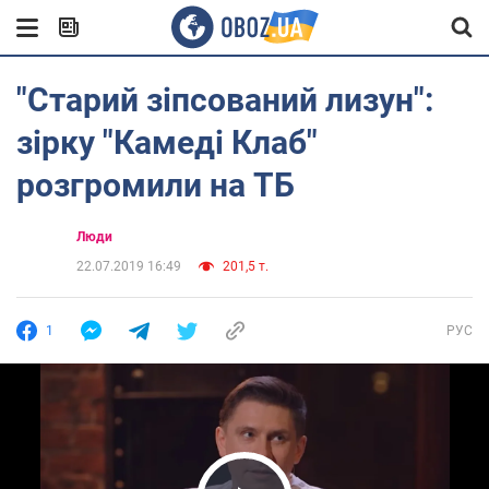
"Старий зіпсований лизун":
зірку "Камеді Клаб"
розгромили на ТБ
Люди
22.07.2019 16:49
201,5 т.
1
РУС