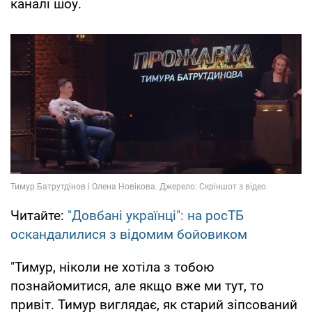
каналі шоу.
Читайте:
"Довбані українці": на росТБ
оскандалилися з відомим бойовиком
"Тимур, ніколи не хотіла з тобою
познайомитися, але якщо вже ми тут, то
привіт. Тимур виглядає, як старий зіпсований