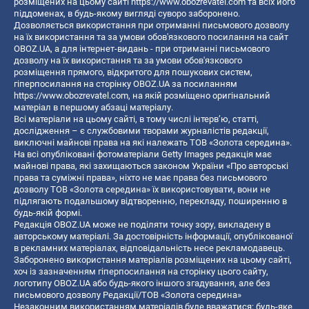
розміщених на цьому сайті
https://www.obozrevatel.com
та всіх його
піддоменах, в будь-якому вигляді суворо заборонено.
Дозволяється використання при отриманні письмового дозволу
на їх використання та за умови обов'язкового посилання на сайт
OBOZ.UA, а для інтернет-видань - при отриманні письмового
дозволу на їх використання та за умови обов'язкового
розміщення прямого, відкритого для пошукових систем,
гіперпосилання на сторінку OBOZ.UA за посиланням
https://www.obozrevatel.com
, на якій розміщено оригінальний
матеріал в першому абзаці матеріалу.
Всі матеріали на цьому сайті, в тому числі інтерв’ю, статті,
дослідження – є службовими творами журналістів редакції,
виключні майнові права на які належать ТОВ «Золота середина».
На всі опубліковані фотоматеріали Getty Images редакція має
майнові права, які захищаються законом України «Про авторські
права та суміжні права», ніхто не має права без письмового
дозволу ТОВ «Золота середина» їх використовувати, вони не
підлягають подальшому відтворенню, перекладу, поширенню в
будь-якій формі.
Редакція OBOZ.UA може не поділяти точку зору, викладену в
авторському матеріалі. За достовірність інформації, опублікованої
в рекламних матеріалах, відповідальність несе рекламодавець.
Заборонено використання матеріалів розміщених на цьому сайті,
хоч із зазначенням гіперпосилання на сторінку цього сайту,
логотипу OBOZ.UA або будь-якого іншого згадування, але без
письмового дозволу Редакції/ТОВ «Золота середина»
Незаконним використанням матеріалів буде вважатися: будь-яке