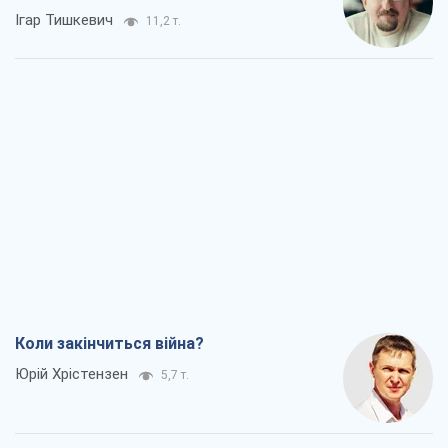
Ігар Тишкевич
11,2 т.
Коли закінчиться війна?
Юрій Хрістензен
5,7 т.