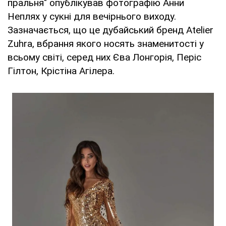
пральня" опублікував фотографію Анни
Неплях у сукні для вечірнього виходу.
Зазначається, що це дубайський бренд Atelier
Zuhra, вбрання якого носять знаменитості у
всьому світі, серед них Єва Лонгорія, Періс
Гілтон, Крістіна Агілера.