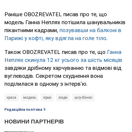
Раніше OBOZREVATEL писав про те, що
модель Ганна Неплях потішила шанувальників
пікантними кадрами,
позувавши на балконі в
Парижі у кофті, яку вдягла на голе тіло
.
Також OBOZREVATEL писав про те, що
Ганна
Неплях скинула 12 кг усього за шість місяців
завдяки дрібному харчуванню та відмові від
вуглеводів. Секретом схуднення вона
поділилася в одному з інтерв'ю.
краса
модель
зірки
люди
шоу-бізнес
Редакційна політика