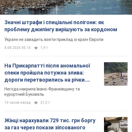
Значні штрафи і спеціальні полігони: як
проблему джипінгу вирішують за кордоном
Україні не завадить взяти приклад із країн Європи
8.08.2026 05:10
1,9 т.
На Прикарпатті після аномальної
спеки пройшла потужна злива:
дороги перетворились на річки.
Відео
Негода накрила Івано-Франківщину та
курортний Буковель
10 часов назад
21,5 т.
Жінці нарахували 729 тис. грн боргу
за газ через покази зіпсованого