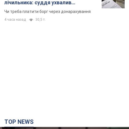
лічильника: суддя ухвалив
неочікуване рішення
Чи треба платити борг через донарахування
4 часа назад
30,5 т.
TOP NEWS