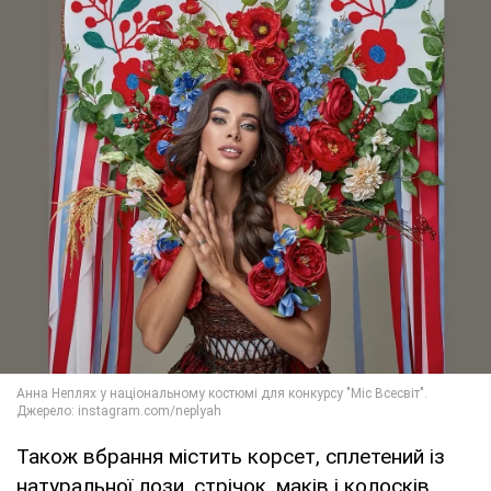
Також вбрання містить корсет, сплетений із
натуральної лози, стрічок, маків і колосків