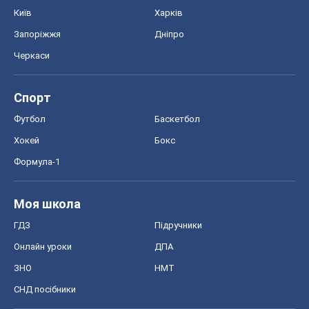
Київ
Харків
Запоріжжя
Дніпро
Черкаси
Спорт
Футбол
Баскетбол
Хокей
Бокс
Формула-1
Моя школа
ГДЗ
Підручники
Онлайн уроки
ДПА
ЗНО
НМТ
СНД посібники