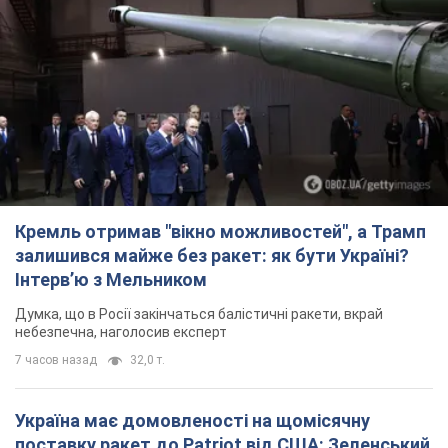
Кремль отримав "вікно можливостей", а Трамп
залишився майже без ракет: як бути Україні?
Інтерв’ю з Мельником
Думка, що в Росії закінчаться балістичні ракети, вкрай
небезпечна, наголосив експерт
7 часов назад
32,0 т.
Україна має домовленості на щомісячну
поставку ракет до Patriot від США: Зеленський