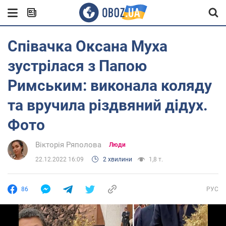
Співачка Оксана Муха
зустрілася з Папою
Римським: виконала коляду
та вручила різдвяний дідух.
Фото
Вікторія Ряполова
Люди
22.12.2022 16:09
2 хвилини
1,8 т.
86
РУС