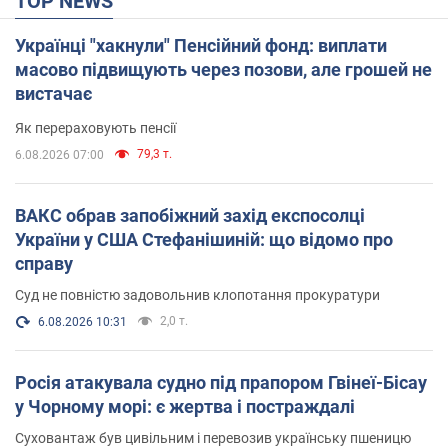
TOP NEWS
Українці "хакнули" Пенсійний фонд: виплати
масово підвищують через позови, але грошей не
вистачає
Як перераховують пенсії
79,3 т.
6.08.2026 07:00
ВАКС обрав запобіжний захід експосолці
України у США Стефанішиній: що відомо про
справу
Суд не повністю задовольнив клопотання прокуратури
2,0 т.
6.08.2026 10:31
Росія атакувала судно під прапором Гвінеї-Бісау
у Чорному морі: є жертва і постраждалі
Суховантаж був цивільним і перевозив українську пшеницю