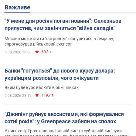
Важливе
"У мене для росіян погані новини": Селезньов
припустив, чим закінчиться "війна складів"
Москва може стати "островом" і зануритися в темряву,
спрогнозував військовий експерт
60,8 т.
5.08.2026 16:00
Банки "готуються" до нового курсу долара:
українцям розповіли, чого очікувати
Яким буде курс валюти в обмінниках
119,7 т.
5.08.2026 23:12
"Джипінг руйнує екосистеми, які формувалися
сотні років": у Greenpeace забили на сполох
У високогір'ї розташовані альпійські та субальпійські луки –