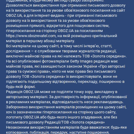
піддоменах, в будь-якому вигляді суворо заборонено.
Дозволяється використання при отриманні письмового дозволу
на їх використання та за умови обов'язкового посилання на сайт
OBOZ.UA, а для інтернет-видань - при отриманні письмового
дозволу на їх використання та за умови обов'язкового
розміщення прямого, відкритого для пошукових систем,
гіперпосилання на сторінку OBOZ.UA за посиланням
https://www.obozrevatel.com
, на якій розміщено оригінальний
матеріал в першому абзаці матеріалу.
Всі матеріали на цьому сайті, в тому числі інтерв’ю, статті,
дослідження – є службовими творами журналістів редакції,
виключні майнові права на які належать ТОВ «Золота середина».
На всі опубліковані фотоматеріали Getty Images редакція має
майнові права, які захищаються законом України «Про авторські
права та суміжні права», ніхто не має права без письмового
дозволу ТОВ «Золота середина» їх використовувати, вони не
підлягають подальшому відтворенню, перекладу, поширенню в
будь-якій формі.
Редакція OBOZ.UA може не поділяти точку зору, викладену в
авторському матеріалі. За достовірність інформації, опублікованої
в рекламних матеріалах, відповідальність несе рекламодавець.
Заборонено використання матеріалів розміщених на цьому сайті,
хоч із зазначенням гіперпосилання на сторінку цього сайту,
логотипу OBOZ.UA або будь-якого іншого згадування, але без
письмового дозволу Редакції/ТОВ «Золота середина»
Незаконним використанням матеріалів буде вважатися: будь-яке
копiювання, публiкацiя, передрук, наступне поширення,