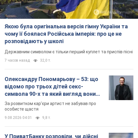
Якою була оригінальна версія гімну України та
чому її боялася Російська імперія: про це не
розповідають у школі
Державним символом є тільки перший куплет та приспів пісні
7 часов назад
32,0 т.
Олександру Пономарьову – 53: що
відомо про трьох дітей секс-
символа 90-х та який вигляд вони
мають
За розвитком кар'єри артист не забував про
особисте щастя
9.08.2026 04:01
9,8 т.
У ПриватБанку розповіли, чи дійсні