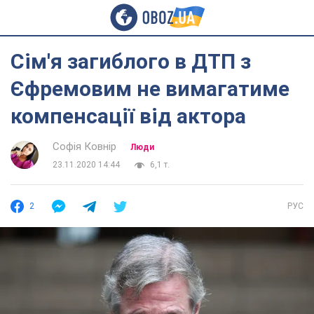
Сім'я загиблого в ДТП з
Єфремовим не вимагатиме
компенсації від актора
Софія Ковнір
Люди
23.11.2020 14:44
6,1 т.
2
РУС