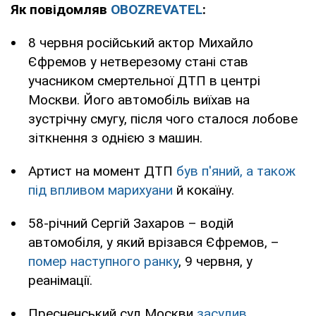
Як повідомляв
OBOZREVATEL
:
8 червня російський актор Михайло
Єфремов у нетверезому стані став
учасником смертельної ДТП в центрі
Москви. Його автомобіль виїхав на
зустрічну смугу, після чого сталося лобове
зіткнення з однією з машин.
Артист на момент ДТП
був п'яний, а також
під впливом марихуани
й кокаїну.
58-річний Сергій Захаров – водій
автомобіля, у який врізався Єфремов, –
помер наступного ранку
, 9 червня, у
реанімації.
Пресненський суд Москви
засудив