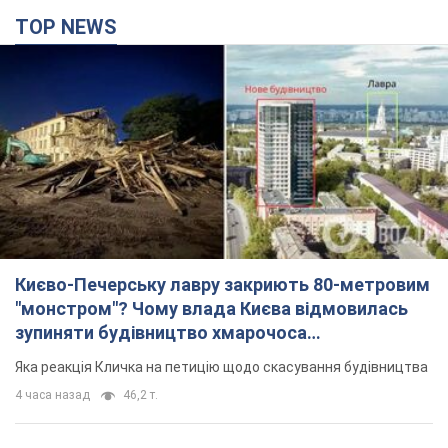
TOP NEWS
Києво-Печерську лавру закриють 80-метровим
"монстром"? Чому влада Києва відмовилась
зупиняти будівництво хмарочоса
"московського вірянина"
Яка реакція Кличка на петицію щодо скасування будівництва
4 часа назад
46,2 т.