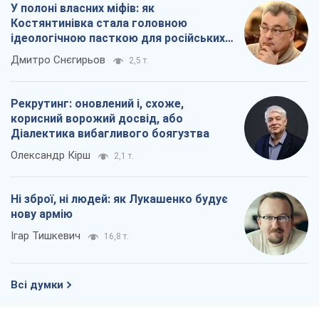
У полоні власних міфів: як
Костянтинівка стала головною
ідеологічною пасткою для російських
окупантів
Дмитро Снєгирьов
2,5 т.
Рекрутинг: оновлений і, схоже,
корисний ворожий досвід, або
Діалектика вибагливого боягузтва
Олександр Кірш
2,1 т.
Ні зброї, ні людей: як Лукашенко будує
нову армію
Ігар Тишкевич
16,8 т.
Всі думки