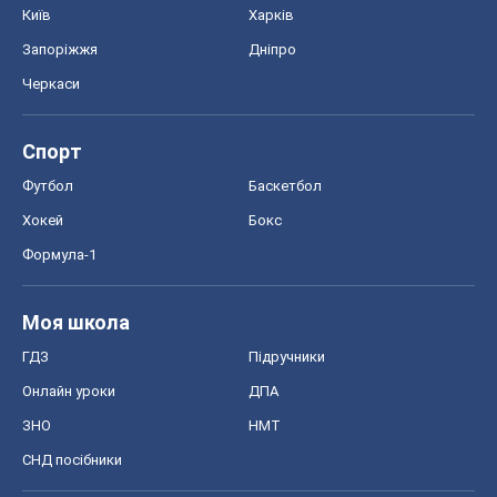
Київ
Харків
Запоріжжя
Дніпро
Черкаси
Спорт
Футбол
Баскетбол
Хокей
Бокс
Формула-1
Моя школа
ГДЗ
Підручники
Онлайн уроки
ДПА
ЗНО
НМТ
СНД посібники