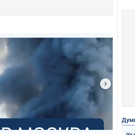
Дум
На 