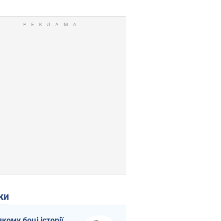
ки
якому боці історії