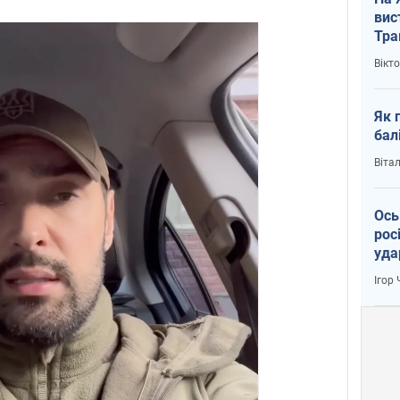
вис
Тра
Вікт
Як 
бал
Віта
Ось
рос
уда
Ігор