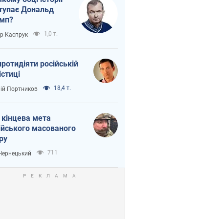
тупає Дональд
мп?
1,0 т.
ор Каспрук
протидіяти російській
істиці
18,4 т.
лій Портников
 кінцева мета
ійського масованого
ру
711
 Чернецький