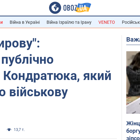
ни
Війна в Україні
Війна Ізраїлю та Ірану
VENETO
Російськ
Важ
рову":
 публічно
 Кондратюка, який
го військову
Жінці
боргу
и
13,7 т.
зіпс