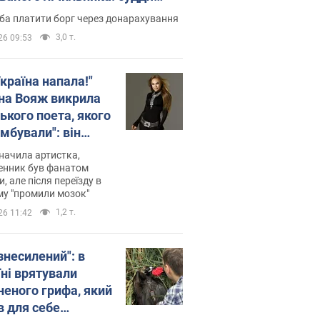
лив неочікуване рішення
ба платити борг через донарахування
3,0 т.
26 09:53
країна напала!"
на Вояж викрила
ького поета, якого
мбували": він
ь російської не
начила артистка,
 а тепер хоче
енник був фанатом
и, але після переїзду в
циду українців
му "промили мозок"
1,2 т.
26 11:42
знесилений": в
їні врятували
неного грифа, який
в для себе