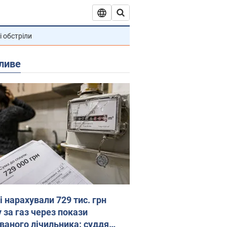
і обстріли
ливе
 нарахували 729 тис. грн
 за газ через покази
ованого лічильника: суддя