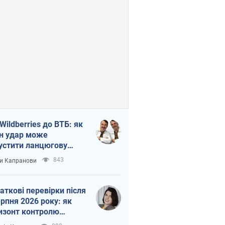
 Wildberries до ВТБ: як
н удар може
устити ланцюгову
кцію в Росії
843
и Капранови
аткові перевірки після
ерпня 2026 року: як
изонт контролю
рочується з 6,5 до 3