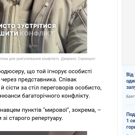
одюсеру, що той ігнорує особисті
Від
 через представника. Співак
оди
 сісти за стіл переговорів особисто,
зап
реа
нюанси багаторічного конфлікту.
Брат
авцем пунктів "мирової", зокрема, –
Под
 зі старого репертуару.
1 с
гор
ско