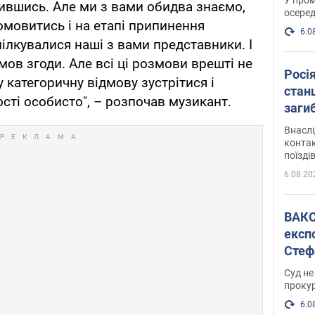
вившись. Але ми з вами обидва знаємо,
осеред
омовитись і на етапі припинення
6.0
 Спілкувалися наші з вами представники. І
мов згоди. Але всі ці розмови врешті не
Росі
 категоричну відмову зустрітися і
станц
сті особисто", – розпочав музикант.
загиб
Внасл
контак
поїзді
6.08.20
ВАКС обрав 
експ
Стеф
спра
Суд не
проку
6.0