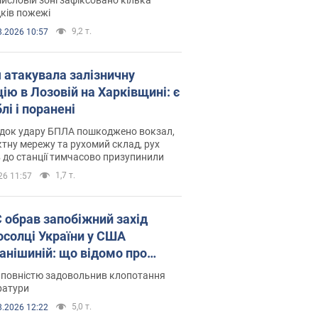
ків пожежі
9,2 т.
8.2026 10:57
я атакувала залізничну
ію в Лозовій на Харківщині: є
лі і поранені
ідок удару БПЛА пошкоджено вокзал,
тну мережу та рухомий склад, рух
в до станції тимчасово призупинили
1,7 т.
26 11:57
запобіжний захід
осолці України у США
анішиній: що відомо про
ву
 повністю задовольнив клопотання
ратури
5,0 т.
8.2026 12:22