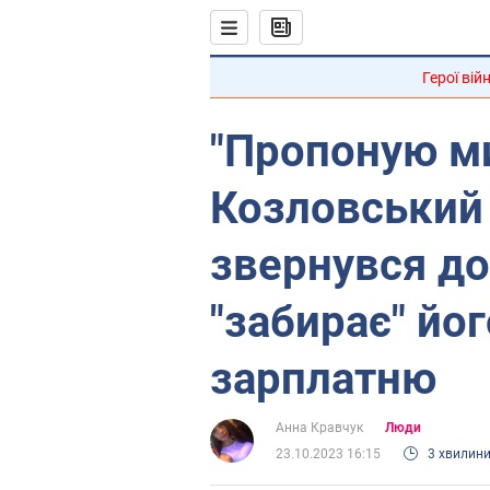
Герої вій
"Пропоную ми
Козловський
звернувся до
"забирає" йо
зарплатню
Анна Кравчук
Люди
23.10.2023 16:15
3 хвилин