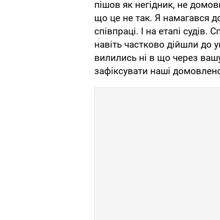
пішов як негідник, не домо
що це не так. Я намагався д
співпраці. І на етапі судів.
навіть частково дійшли до у
вилились ні в що через вашу
зафіксувати наші домовлено