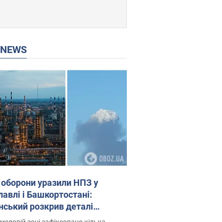
P NEWS
 оборони уразили НПЗ у
лавлі і Башкортостані:
нський розкрив деталі
операції. Фото і відео
исловій зоні зафіксовано кілька