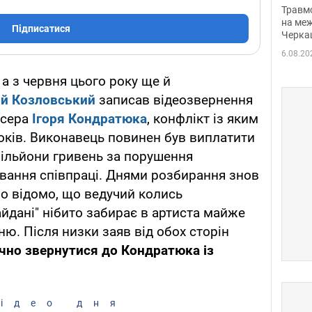
нети
Травм
Фото
на меж
Підписатися
Черка
6.08.20
 а з червня цього року ще й
ій Козловський
записав відеозвернення
юсера
Ігоря Кондратюка
, конфлікт із яким
оків. Виконавець повинен був виплатити
мільйони гривень за порушення
рвання співпраці. Днями розбирання знов
ло відомо, що ведучий колись
йдані" нібито забирає в артиста майже
ю. Після низки заяв від обох сторін
чно звернутися до Кондратюка із
ідео дня