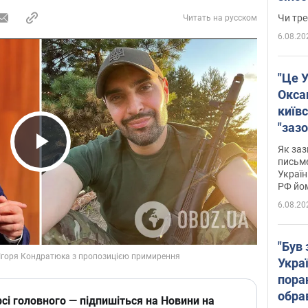
ухва
Чи тре
Читать на русском
6.08.20
"Це У
Окса
київс
"зазо
навіт
Як заз
Play Video
знав,
письм
Україн
гено
РФ йо
6.08.20
"Був 
Укра
пора
обра
сі головного — підпишіться на Новини на