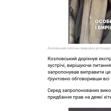
Козловський дорікнув експр
зустрічі, вирішуючи питання
запропонував виправити це й
ґрунтовно обговоривши всі 
Серед запропонованих викон
придбання прав на деякі хіти