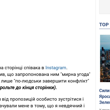
TO
на сторінці співака в
Instagram
.
ив, що запропонована ним "мирна угода"
 а лише "по-людськи завершити конфлікт"
рольте до кінця сторінки).
Сили
Ярос
я від пропозицій особисто зустрітися і
Зеле
ачували мене в тому, що я невдячний і
У пром