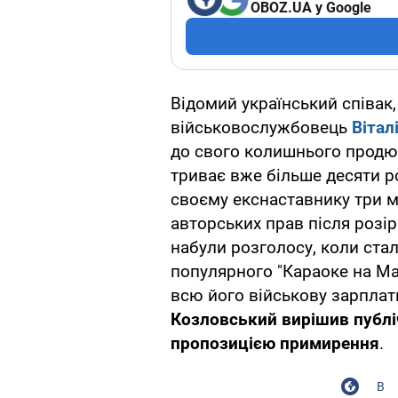
OBOZ.UA у Google
Відомий український співак,
військовослужбовець
Вітал
до свого колишнього прод
триває вже більше десяти р
своєму екснаставнику три 
авторських прав після розі
набули розголосу, коли ста
популярного "Караоке на Ма
всю його військову зарплатн
Козловський вирішив публі
пропозицією примирення
.
В