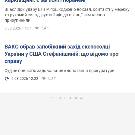
Внаслідок удару БПЛА пошкоджено вокзал, контактну мережу
та рухомий склад, рух поїздів до станції тимчасово
призупинили
2,4 т.
6.08.2026 11:57
ВАКС обрав запобіжний захід експосолці
України у США Стефанішиній: що відомо про
справу
Суд не повністю задовольнив клопотання прокуратури
6,3 т.
6.08.2026 12:22