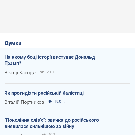
Думки
На якому боці історії виступає Дональд
Трамп?
Віктор Каспрук
2,1 т.
Як протидіяти російській балістиці
Віталій Портников
19,0 т.
"Покоління олів'є": звичка до російського
виявилася сильнішою за війну