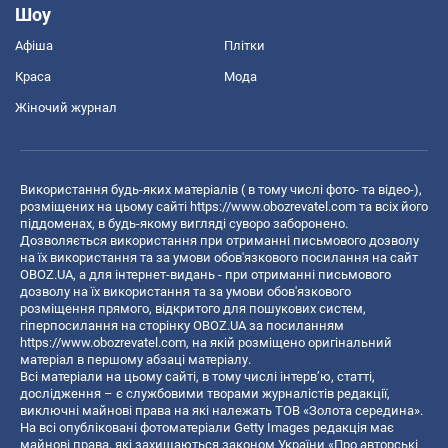
Шоу
Афіша
Плітки
Краса
Мода
Жіночий журнал
Використання будь-яких матеріалів ( в тому числі фото- та відео-),
розміщених на цьому сайті
https://www.obozrevatel.com
та всіх його
піддоменах, в будь-якому вигляді суворо заборонено.
Дозволяється використання при отриманні письмового дозволу
на їх використання та за умови обов'язкового посилання на сайт
OBOZ.UA, а для інтернет-видань - при отриманні письмового
дозволу на їх використання та за умови обов'язкового
розміщення прямого, відкритого для пошукових систем,
гіперпосилання на сторінку OBOZ.UA за посиланням
https://www.obozrevatel.com
, на якій розміщено оригінальний
матеріал в першому абзаці матеріалу.
Всі матеріали на цьому сайті, в тому числі інтерв’ю, статті,
дослідження – є службовими творами журналістів редакції,
виключні майнові права на які належать ТОВ «Золота середина».
На всі опубліковані фотоматеріали Getty Images редакція має
майнові права, які захищаються законом України «Про авторські