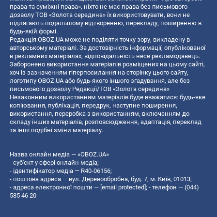
права та суміжні права», ніхто не має права без письмового
дозволу ТОВ «Золота середина» їх використовувати, вони не
підлягають подальшому відтворенню, перекладу, поширенню в
будь-якій формі.
Редакція OBOZ.UA може не поділяти точку зору, викладену в
авторському матеріалі. За достовірність інформації, опублікованої
в рекламних матеріалах, відповідальність несе рекламодавець.
Заборонено використання матеріалів розміщених на цьому сайті,
хоч із зазначенням гіперпосилання на сторінку цього сайту,
логотипу OBOZ.UA або будь-якого іншого згадування, але без
письмового дозволу Редакції/ТОВ «Золота середина»
Незаконним використанням матеріалів буде вважатися: будь-яке
копiювання, публiкацiя, передрук, наступне поширення,
використання, переробка з використанням, включенням до
складу інших матеріалів, розповсюдження, адаптація, переклад
та інші подібні зміни матеріалу.
Назва онлайн медіа — «OBOZ.UA»
- суб'єкт у сфері онлайн медіа;
- ідентифікатор медіа — R40-06156;
- поштова адреса — вул. Деревообробна, буд. 7, м. Київ, 01013;
- адреса електронної пошти —
[email protected]
; - телефон — (044)
585 46 20