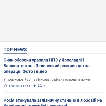
TOP NEWS
Сили оборони уразили НПЗ у Ярославлі і
Башкортостані: Зеленський розкрив деталі
операції. Фото і відео
У промисловій зоні зафіксовано кілька осередків пожежі
20,4 т.
6.08.2026 12:54
Росія атакувала залізничну станцію в Лозовій на
Харківщині: є загиблі і поранені