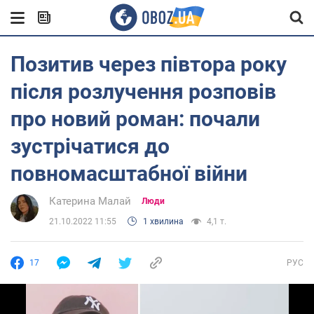
Позитив через півтора року
після розлучення розповів
про новий роман: почали
зустрічатися до
повномасштабної війни
Катерина Малай
Люди
21.10.2022 11:55
1 хвилина
4,1 т.
17
РУС