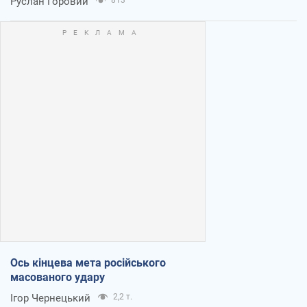
Руслан Горовий
813
Ось кінцева мета російського
масованого удару
Ігор Чернецький
2,2 т.