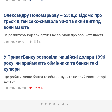
14,7 т.
9.08.2026 09:15
Олександру Пономарьову – 53: що відомо про
трьох дітей секс-символа 90-х та який вигляд
вони мають
За розвитком кар'єри артист не забував про особисте щастя
8,4 т.
9.08.2026 04:01
У ПриватБанку розповіли, чи дійсні долари 1996
року: чи приймають обмінники та банки такі
купюри
Що робити, якщо банки та обмінні пункти не приймають старі
долари
74,9 т.
9.08.2026 02:20