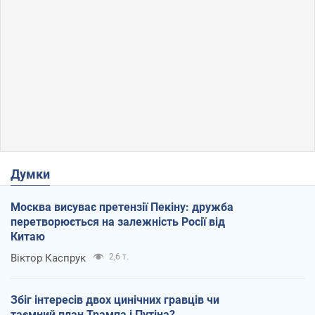
Думки
Москва висуває претензії Пекіну: дружба
перетворюється на залежність Росії від
Китаю
Віктор Каспрук
2,6 т.
Збіг інтересів двох цинічних гравців чи
таємний план Трампа і Путіна?