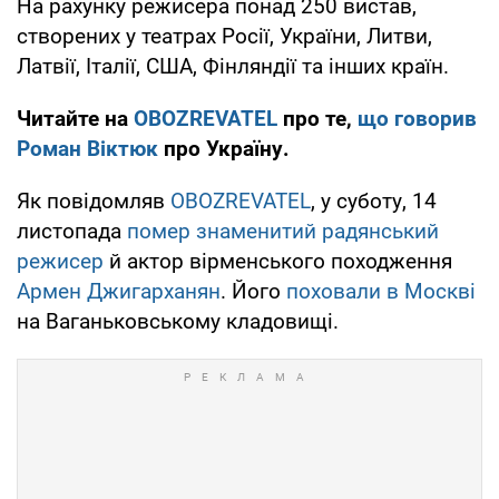
На рахунку режисера понад 250 вистав,
створених у театрах Росії, України, Литви,
Латвії, Італії, США, Фінляндії та інших країн.
Читайте на
OBOZREVATEL
про те,
що говорив
Роман Віктюк
про Україну.
Як повідомляв
OBOZREVATEL
, у суботу, 14
листопада
помер знаменитий радянський
режисер
й актор вірменського походження
Армен Джигарханян
. Його
поховали в Москві
на Ваганьковському кладовищі.