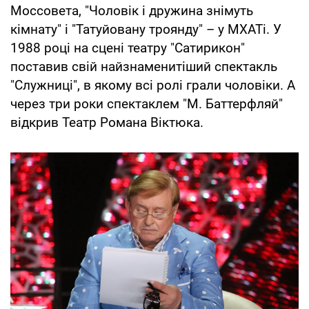
Моссовета, "Чоловік і дружина знімуть
кімнату" і "Татуйовану троянду" – у МХАТі. У
1988 році на сцені театру "Сатирикон"
поставив свій найзнаменитіший спектакль
"Служниці", в якому всі ролі грали чоловіки. А
через три роки спектаклем "М. Баттерфляй"
відкрив Театр Романа Віктюка.