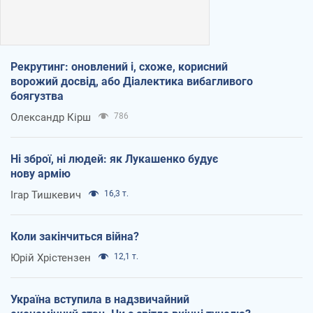
Рекрутинг: оновлений і, схоже, корисний
ворожий досвід, або Діалектика вибагливого
боягузтва
Олександр Кірш
786
Ні зброї, ні людей: як Лукашенко будує
нову армію
Ігар Тишкевич
16,3 т.
Коли закінчиться війна?
Юрій Хрістензен
12,1 т.
Україна вступила в надзвичайний