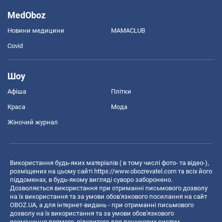
MedOboz
Новини медицини
MAMACLUB
Covid
Шоу
Афіша
Плітки
Краса
Мода
Жіночий журнал
Використання будь-яких матеріалів ( в тому числі фото- та відео-),
розміщених на цьому сайті
https://www.obozrevatel.com
та всіх його
піддоменах, в будь-якому вигляді суворо заборонено.
Дозволяється використання при отриманні письмового дозволу
на їх використання та за умови обов'язкового посилання на сайт
OBOZ.UA, а для інтернет-видань - при отриманні письмового
дозволу на їх використання та за умови обов'язкового
розміщення прямого, відкритого для пошукових систем,