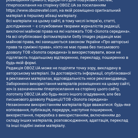
гіперпосилання на сторінку OBOZ.UA за посиланням
https://www.obozrevatel.com
, на якій розміщено оригінальний
матеріал в першому абзаці матеріалу.
Всі матеріали на цьому сайті, в тому числі інтерв’ю, статті,
дослідження – є службовими творами журналістів редакції,
виключні майнові права на які належать ТОВ «Золота середина».
На всі опубліковані фотоматеріали Getty Images редакція має
майнові права, які захищаються законом України «Про авторські
права та суміжні права», ніхто не має права без письмового
дозволу ТОВ «Золота середина» їх використовувати, вони не
підлягають подальшому відтворенню, перекладу, поширенню в
будь-якій формі.
Редакція OBOZ.UA може не поділяти точку зору, викладену в
авторському матеріалі. За достовірність інформації, опублікованої
в рекламних матеріалах, відповідальність несе рекламодавець.
Заборонено використання матеріалів розміщених на цьому сайті,
хоч із зазначенням гіперпосилання на сторінку цього сайту,
логотипу OBOZ.UA або будь-якого іншого згадування, але без
письмового дозволу Редакції/ТОВ «Золота середина»
Незаконним використанням матеріалів буде вважатися: будь-яке
копiювання, публiкацiя, передрук, наступне поширення,
використання, переробка з використанням, включенням до
складу інших матеріалів, розповсюдження, адаптація, переклад
та інші подібні зміни матеріалу.