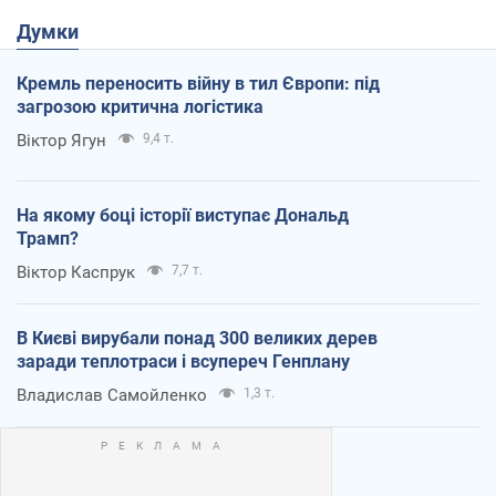
Думки
Кремль переносить війну в тил Європи: під
загрозою критична логістика
Віктор Ягун
9,4 т.
На якому боці історії виступає Дональд
Трамп?
Віктор Каспрук
7,7 т.
В Києві вирубали понад 300 великих дерев
заради теплотраси і всупереч Генплану
Владислав Самойленко
1,3 т.