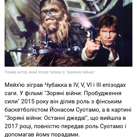
Мейх'ю зіграв Чубакка в IV, V, VI і III епізодах
саги. У фільмі "Зоряні війни: Пробудження
сили" 2015 року він ділив роль з фінським
баскетболістом Йонасом Суотамо, а в картині
"Зоряні війни: Останні джедаї", що вийшла в
2017 році, повністю передав роль Суотамо і
допомагав йому порадами.