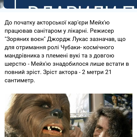
До початку акторської кар'єри Мейх'ю
працював санітаром у лікарні. Режисер
"Зоряних воєн" Джордж Лукас зазначав, що
для отримання ролі Чубаки- космічного
мандрівника з племені вукі та з довгою
шерстю - Мейх'ю знадобилося лише встати в
повний зріст. Зріст актора - 2 метри 21
сантиметр.