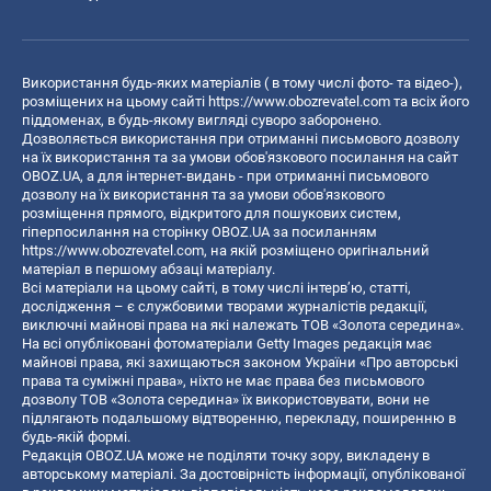
Використання будь-яких матеріалів ( в тому числі фото- та відео-),
розміщених на цьому сайті
https://www.obozrevatel.com
та всіх його
піддоменах, в будь-якому вигляді суворо заборонено.
Дозволяється використання при отриманні письмового дозволу
на їх використання та за умови обов'язкового посилання на сайт
OBOZ.UA, а для інтернет-видань - при отриманні письмового
дозволу на їх використання та за умови обов'язкового
розміщення прямого, відкритого для пошукових систем,
гіперпосилання на сторінку OBOZ.UA за посиланням
https://www.obozrevatel.com
, на якій розміщено оригінальний
матеріал в першому абзаці матеріалу.
Всі матеріали на цьому сайті, в тому числі інтерв’ю, статті,
дослідження – є службовими творами журналістів редакції,
виключні майнові права на які належать ТОВ «Золота середина».
На всі опубліковані фотоматеріали Getty Images редакція має
майнові права, які захищаються законом України «Про авторські
права та суміжні права», ніхто не має права без письмового
дозволу ТОВ «Золота середина» їх використовувати, вони не
підлягають подальшому відтворенню, перекладу, поширенню в
будь-якій формі.
Редакція OBOZ.UA може не поділяти точку зору, викладену в
авторському матеріалі. За достовірність інформації, опублікованої