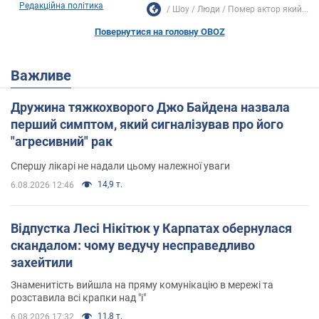
Редакційна політика
Шоу
Люди
Помер актор який...
Повернутися на головну OBOZ
Важливе
Дружина тяжкохворого Джо Байдена назвала
перший симптом, який сигналізував про його
"агресивний" рак
Спершу лікарі не надали цьому належної уваги
14,9 т.
6.08.2026 12:46
Відпустка Лесі Нікітюк у Карпатах обернулася
скандалом: чому ведучу несправедливо
захейтили
Знаменитість вийшла на пряму комунікацію в мережі та
розставила всі крапки над "і"
11,8 т.
6.08.2026 17:32