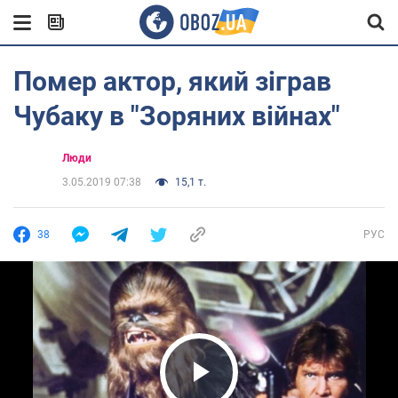
Помер актор, який зіграв
Чубаку в "Зоряних війнах"
Люди
3.05.2019 07:38
15,1 т.
38
РУС