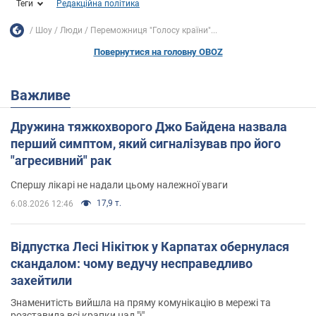
Теги
Редакційна політика
Шоу
Люди
Переможниця "Голосу країни"...
Повернутися на головну OBOZ
Важливе
Дружина тяжкохворого Джо Байдена назвала
перший симптом, який сигналізував про його
"агресивний" рак
Спершу лікарі не надали цьому належної уваги
17,9 т.
6.08.2026 12:46
Відпустка Лесі Нікітюк у Карпатах обернулася
скандалом: чому ведучу несправедливо
захейтили
Знаменитість вийшла на пряму комунікацію в мережі та
розставила всі крапки над "і"