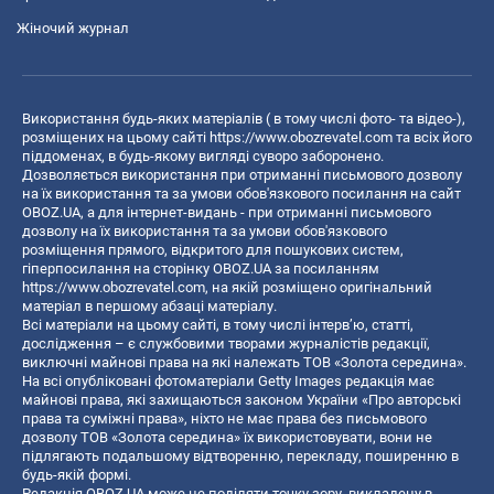
Жіночий журнал
Використання будь-яких матеріалів ( в тому числі фото- та відео-),
розміщених на цьому сайті
https://www.obozrevatel.com
та всіх його
піддоменах, в будь-якому вигляді суворо заборонено.
Дозволяється використання при отриманні письмового дозволу
на їх використання та за умови обов'язкового посилання на сайт
OBOZ.UA, а для інтернет-видань - при отриманні письмового
дозволу на їх використання та за умови обов'язкового
розміщення прямого, відкритого для пошукових систем,
гіперпосилання на сторінку OBOZ.UA за посиланням
https://www.obozrevatel.com
, на якій розміщено оригінальний
матеріал в першому абзаці матеріалу.
Всі матеріали на цьому сайті, в тому числі інтерв’ю, статті,
дослідження – є службовими творами журналістів редакції,
виключні майнові права на які належать ТОВ «Золота середина».
На всі опубліковані фотоматеріали Getty Images редакція має
майнові права, які захищаються законом України «Про авторські
права та суміжні права», ніхто не має права без письмового
дозволу ТОВ «Золота середина» їх використовувати, вони не
підлягають подальшому відтворенню, перекладу, поширенню в
будь-якій формі.
Редакція OBOZ.UA може не поділяти точку зору, викладену в