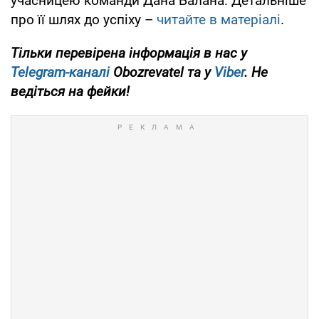
учасницею команди Дана Балана. Детальніше
про її шлях до успіху –
читайте в матеріалі
.
Тільки
перевірена інформація в нас у
Telegram-каналі
Obozrevatel та у
Viber
. Не
ведіться на фейки!