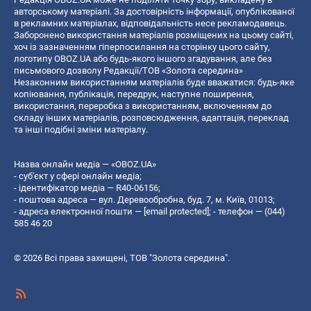
авторському матеріалі. За достовірність інформації, опублікованої
в рекламних матеріалах, відповідальність несе рекламодавець.
Заборонено використання матеріалів розміщених на цьому сайті,
хоч із зазначенням гіперпосилання на сторінку цього сайту,
логотипу OBOZ.UA або будь-якого іншого згадування, але без
письмового дозволу Редакції/ТОВ «Золота середина»
Незаконним використанням матеріалів буде вважатися: будь-яке
копiювання, публiкацiя, передрук, наступне поширення,
використання, переробка з використанням, включенням до
складу інших матеріалів, розповсюдження, адаптація, переклад
та інші подібні зміни матеріалу.
Назва онлайн медіа — «OBOZ.UA»
- суб'єкт у сфері онлайн медіа;
- ідентифікатор медіа — R40-06156;
- поштова адреса — вул. Деревообробна, буд. 7, м. Київ, 01013;
- адреса електронної пошти —
[email protected]
; - телефон — (044)
585 46 20
© 2026 Всі права захищені, ТОВ "Золота середина".