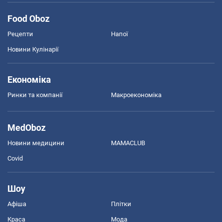
Food Oboz
Рецепти
Напої
Новини Кулінарії
Економіка
Ринки та компанії
Макроекономіка
MedOboz
Новини медицини
MAMACLUB
Covid
Шоу
Афіша
Плітки
Краса
Мода