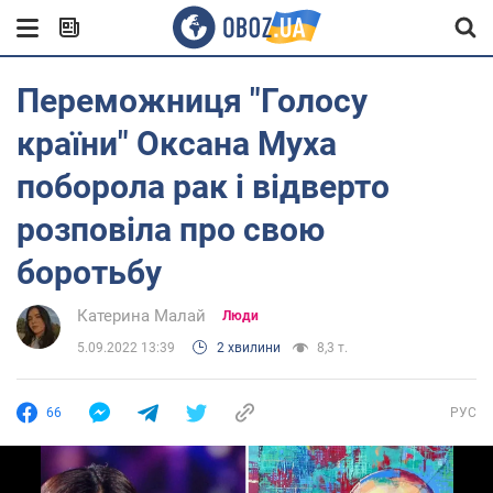
Переможниця "Голосу
країни" Оксана Муха
поборола рак і відверто
розповіла про свою
боротьбу
Катерина Малай
Люди
5.09.2022 13:39
2 хвилини
8,3 т.
66
РУС