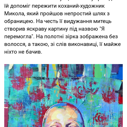
їй допоміг пережити коханий-художник
Микола, який пройшов непростий шлях з
обраницею. На честь її видужання митець
створив яскраву картину під назвою "Я
перемогла". На полотні зірка зображена без
волосся, а такою, зі слів виконавиці, її майже
ніхто не бачив.