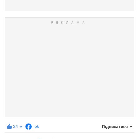
24
66
Підписатися