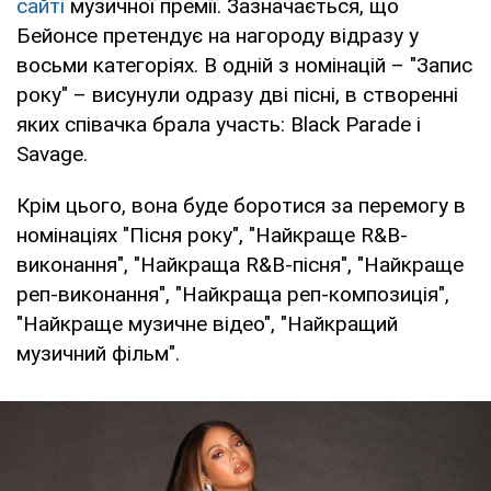
сайті
музичної премії. Зазначається, що
Бейонсе претендує на нагороду відразу у
восьми категоріях. В одній з номінацій – "Запис
року" – висунули одразу дві пісні, в створенні
яких співачка брала участь: Black Parade і
Savage.
Крім цього, вона буде боротися за перемогу в
номінаціях "Пісня року", "Найкраще R&B-
виконання", "Найкраща R&B-пісня", "Найкраще
реп-виконання", "Найкраща реп-композиція",
"Найкраще музичне відео", "Найкращий
музичний фільм".