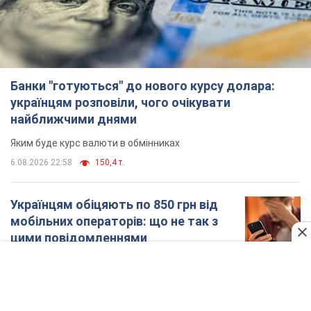
Банки "готуються" до нового курсу долара:
українцям розповіли, чого очікувати
найближчими днями
Яким буде курс валюти в обмінниках
6.08.2026 22:58
150,4 т.
Українцям обіцяють по 850 грн від
мобільних операторів: що не так з
цими повідомленнями
Як не потрапити в пастку шахраїв
6.08.2026 21:02
15,2 т.