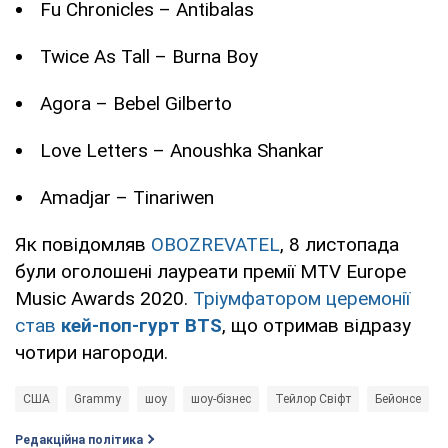
Fu Chronicles – Antibalas
Twice As Tall – Burna Boy
Agora – Bebel Gilberto
Love Letters – Anoushka Shankar
Amadjar – Tinariwen
Як повідомляв
OBOZREVATEL
, 8 листопада
були оголошені лауреати премії MTV Europe
Music Awards 2020.
Тріумфатором церемонії
став
кей-поп-гурт BTS
, що отримав відразу
чотири нагороди.
США
Grammy
шоу
шоу-бізнес
Тейлор Свіфт
Бейонсе
Редакційна політика