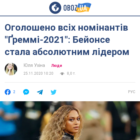
Оголошено всіх номінантів
"Ґреммі-2021": Бейонсе
стала абсолютним лідером
Юля Ухіна
Люди
25.11.2020 10:20
8,0 т.
2
РУС