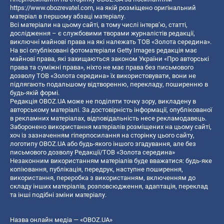
https://www.obozrevatel.com
, на якій розміщено оригінальний
матеріал в першому абзаці матеріалу.
Всі матеріали на цьому сайті, в тому числі інтерв’ю, статті,
дослідження – є службовими творами журналістів редакції,
виключні майнові права на які належать ТОВ «Золота середина».
На всі опубліковані фотоматеріали Getty Images редакція має
майнові права, які захищаються законом України «Про авторські
права та суміжні права», ніхто не має права без письмового
дозволу ТОВ «Золота середина» їх використовувати, вони не
підлягають подальшому відтворенню, перекладу, поширенню в
будь-якій формі.
Редакція OBOZ.UA може не поділяти точку зору, викладену в
авторському матеріалі. За достовірність інформації, опублікованої
в рекламних матеріалах, відповідальність несе рекламодавець.
Заборонено використання матеріалів розміщених на цьому сайті,
хоч із зазначенням гіперпосилання на сторінку цього сайту,
логотипу OBOZ.UA або будь-якого іншого згадування, але без
письмового дозволу Редакції/ТОВ «Золота середина»
Незаконним використанням матеріалів буде вважатися: будь-яке
копiювання, публiкацiя, передрук, наступне поширення,
використання, переробка з використанням, включенням до
складу інших матеріалів, розповсюдження, адаптація, переклад
та інші подібні зміни матеріалу.
Назва онлайн медіа — «OBOZ.UA»