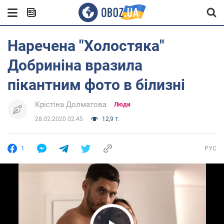
Наречена "Холостяка"
Добриніна вразила
пікантним фото в білизні
Крістіна Долматова
Люди
28.02.2020 02:45
12,9 т.
1
РУС