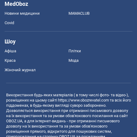
MedOboz
Новини медицини
MAMACLUB
Covid
Шоу
Афіша
Плітки
Краса
Мода
Жіночий журнал
Використання будь-яких матеріалів ( в тому числі фото- та відео-),
розміщених на цьому сайті
https://www.obozrevatel.com
та всіх його
піддоменах, в будь-якому вигляді суворо заборонено.
Дозволяється використання при отриманні письмового дозволу
на їх використання та за умови обов'язкового посилання на сайт
OBOZ.UA, а для інтернет-видань - при отриманні письмового
дозволу на їх використання та за умови обов'язкового
розміщення прямого, відкритого для пошукових систем,
гіперпосилання на сторінку OBOZ.UA за посиланням