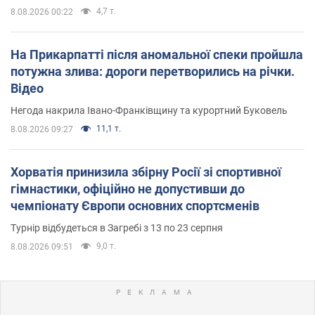
4,7 т.
8.08.2026 00:22
На Прикарпатті після аномальної спеки пройшла
потужна злива: дороги перетворились на річки.
Відео
Негода накрила Івано-Франківщину та курортний Буковель
11,1 т.
8.08.2026 09:27
Хорватія принизила збірну Росії зі спортивної
гімнастики, офіційно не допустивши до
чемпіонату Європи основних спортсменів
Турнір відбудеться в Загребі з 13 по 23 серпня
9,0 т.
8.08.2026 09:51