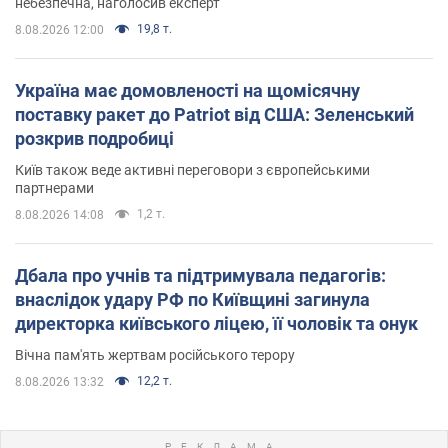
небезпечна, наголосив експерт
19,8 т.
8.08.2026 12:00
Україна має домовленості на щомісячну
поставку ракет до Patriot від США: Зеленський
розкрив подробиці
Київ також веде активні переговори з європейськими
партнерами
1,2 т.
8.08.2026 14:08
Дбала про учнів та підтримувала педагогів:
внаслідок удару РФ по Київщині загинула
директорка київського ліцею, її чоловік та онук
Вічна пам'ять жертвам російського терору
12,2 т.
8.08.2026 13:32