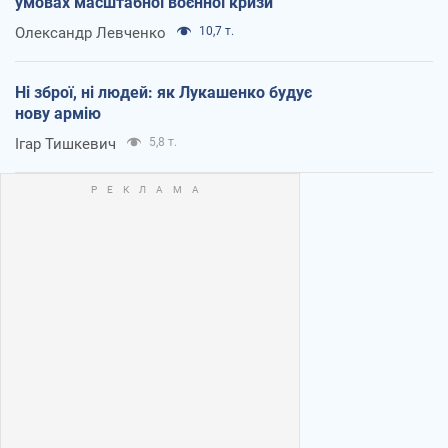
умовах масштабної воєнної кризи
Олександр Левченко
10,7 т.
Ні зброї, ні людей: як Лукашенко будує
нову армію
Ігар Тишкевич
5,8 т.