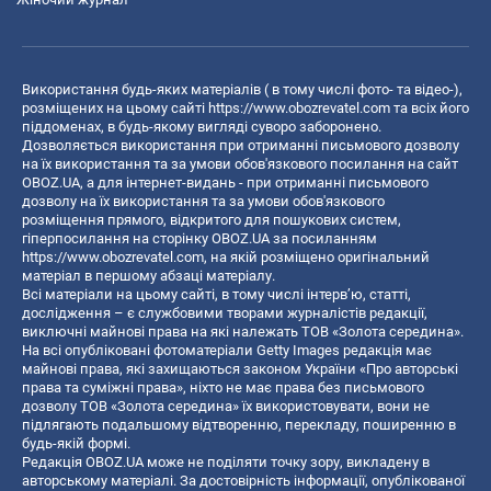
Використання будь-яких матеріалів ( в тому числі фото- та відео-),
розміщених на цьому сайті
https://www.obozrevatel.com
та всіх його
піддоменах, в будь-якому вигляді суворо заборонено.
Дозволяється використання при отриманні письмового дозволу
на їх використання та за умови обов'язкового посилання на сайт
OBOZ.UA, а для інтернет-видань - при отриманні письмового
дозволу на їх використання та за умови обов'язкового
розміщення прямого, відкритого для пошукових систем,
гіперпосилання на сторінку OBOZ.UA за посиланням
https://www.obozrevatel.com
, на якій розміщено оригінальний
матеріал в першому абзаці матеріалу.
Всі матеріали на цьому сайті, в тому числі інтерв’ю, статті,
дослідження – є службовими творами журналістів редакції,
виключні майнові права на які належать ТОВ «Золота середина».
На всі опубліковані фотоматеріали Getty Images редакція має
майнові права, які захищаються законом України «Про авторські
права та суміжні права», ніхто не має права без письмового
дозволу ТОВ «Золота середина» їх використовувати, вони не
підлягають подальшому відтворенню, перекладу, поширенню в
будь-якій формі.
Редакція OBOZ.UA може не поділяти точку зору, викладену в
авторському матеріалі. За достовірність інформації, опублікованої