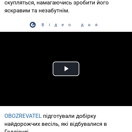
скупляться, намагаючись зробити його
яскравим та незабутнім.
Відео дня
Play Video
OBOZREVATEL
підготували добірку
найдорожчих весіль, які відбувалися в
Голлівуді.