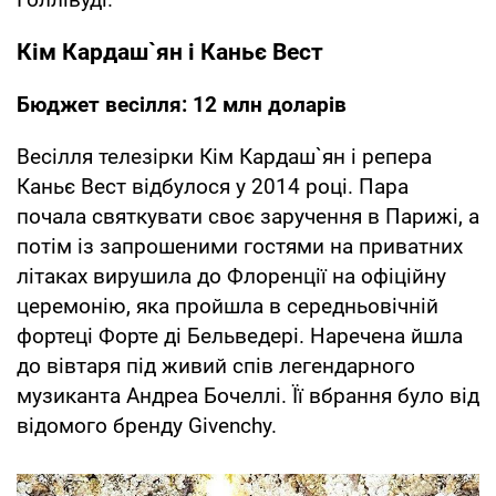
Кім Кардаш`ян і Каньє Вест
Бюджет весілля: 12 млн доларів
Весілля телезірки Кім Кардаш`ян і репера
Каньє Вест відбулося у 2014 році. Пара
почала святкувати своє заручення в Парижі, а
потім із запрошеними гостями на приватних
літаках вирушила до Флоренції на офіційну
церемонію, яка пройшла в середньовічній
фортеці Форте ді Бельведері. Наречена йшла
до вівтаря під живий спів легендарного
музиканта Андреа Бочеллі. Її вбрання було від
відомого бренду Givenchy.