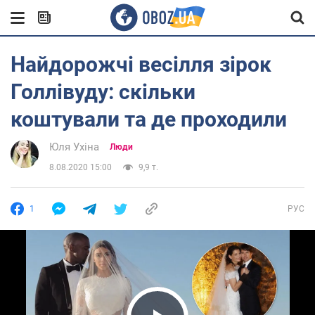
Найдорожчі весілля зірок
Голлівуду: скільки
коштували та де проходили
Юля Ухіна
Люди
8.08.2020 15:00
9,9 т.
1
РУС