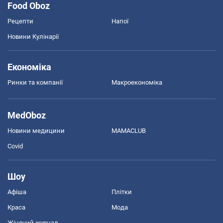
Food Oboz
Рецепти
Напої
Новини Кулінарії
Економіка
Ринки та компанії
Макроекономіка
MedOboz
Новини медицини
MAMACLUB
Covid
Шоу
Афіша
Плітки
Краса
Мода
Жіночий журнал