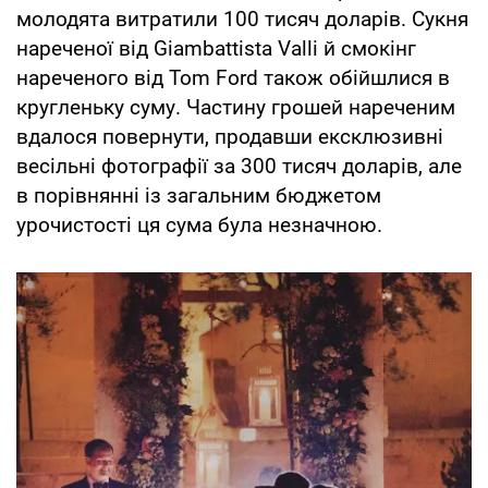
молодята витратили 100 тисяч доларів. Сукня
нареченої від Giambattista Valli й смокінг
нареченого від Tom Ford також обійшлися в
кругленьку суму. Частину грошей нареченим
вдалося повернути, продавши ексклюзивні
весільні фотографії за 300 тисяч доларів, але
в порівнянні із загальним бюджетом
урочистості ця сума була незначною.