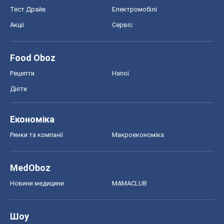
Економіка
Ринки та компанії
Макроекономіка
MedOboz
Новини медицини
MAMACLUB
Шоу
Афіша
Плітки
Краса
Мода
Жіночий журнал