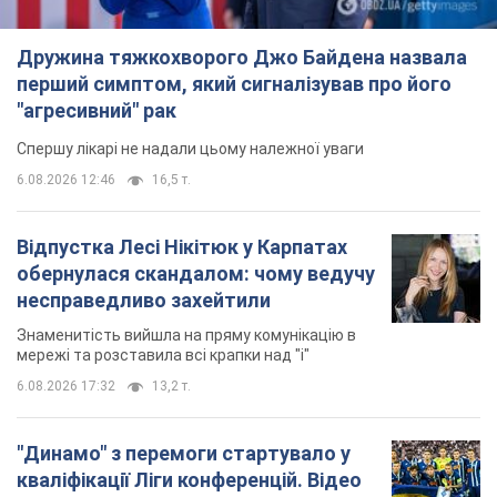
Відпустка Лесі Нікітюк у Карпатах
обернулася скандалом: чому ведучу
несправедливо захейтили
Знаменитість вийшла на пряму комунікацію в
мережі та розставила всі крапки над "і"
6.08.2026 17:32
13,2 т.
"Динамо" з перемоги стартувало у
кваліфікації Ліги конференцій. Відео
Матч відбувся в Любліні
8 часов назад
2,3 т.