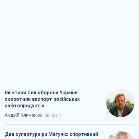
Як атаки Сил оборони України
скоротили експорт російських
нафтопродуктів
Андрій Клименко
2,3 т.
Два супертурніри Магучіх: спортивний
календар осені 2026 року
Олександр Липенко
6,7 т.
Ракетний щит і меч України: ставка на
виробництво власних ракет
Кирило Татарінов
3,0 т.