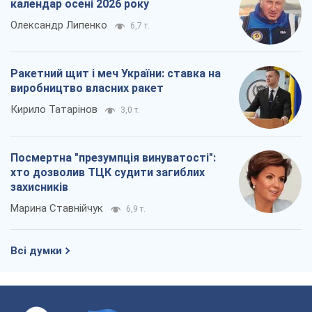
Посмертна "презумпція винуватості":
хто дозволив ТЦК судити загиблих
захисників
Марина Ставнійчук
6,9 т.
Всі думки
Про компанію
Команда
Правова інформація
Політика конфіденційності
Реклама на сайті
Документи
Редакційна політика
Журналісти OBOZ.UA на місці
подій