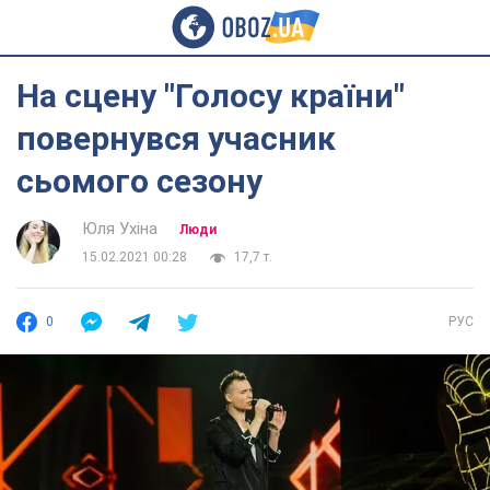
На сцену "Голосу країни"
повернувся учасник
сьомого сезону
Юля Ухіна
Люди
15.02.2021 00:28
17,7 т.
0
РУС