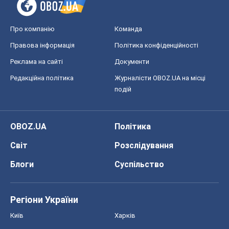
OBOZ.UA
Політика
Світ
Розслідування
Блоги
Суспільство
Регіони України
Київ
Харків
Запоріжжя
Дніпро
Черкаси
Спорт
Футбол
Баскетбол
Хокей
Бокс
Формула-1