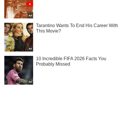
Не пропусти блискавку! Підписуйся на нас в Telegram
Підписатись
Підписатись
Шоу
Люди
На сцену "Голосу...