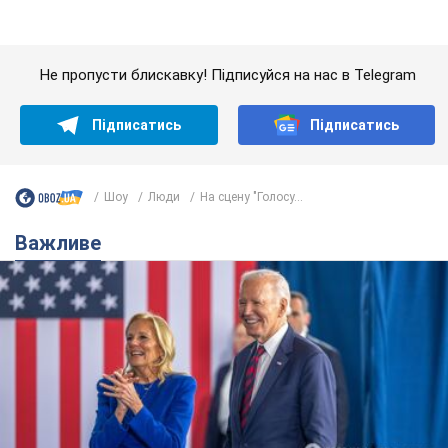
Важливе
Дружина тяжкохворого Джо Байдена назвала
перший симптом, який сигналізував про його
"агресивний" рак
Спершу лікарі не надали цьому належної уваги
6.08.2026 12:46
16,5 т.