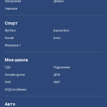
Моя школа
ГДЗ
Підручники
Онлайн уроки
ДПА
ЗНО
НМТ
СНД посібники
Авто
Тест Драйв
Електромобілі
Акції
Сервіс
Food Oboz
Рецепти
Напої
Дієти