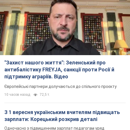
"Захист нашого життя": Зеленський про
антибалістику FREYJA, санкції проти Росії й
підтримку аграріїв. Відео
Європейські партнери долучаються до спільного проєкту
10 часов назад
72,5 т.
З 1 вересня українським вчителям підвищать
зарплати: Корецький розкрив деталі
Одночасно з підвищенням зарплат педагогам уряд
анонсував збільшення студентських стипендій
6 часов назад
4,0 т.
"Нам теж вони потрібні": Трамп відповів на
прохання Зеленського щодо передачі Україні
ракет для Patriot
Американські запаси окремих боєприпасів обмежені