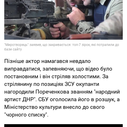
Пізніше актор намагався невдало
виправдатися, запевняючи, що відео було
постановним і він стріляв холостими. За
стрілянину по позиціях ЗСУ окупанти
нагородили Пореченкова званням "народний
артист ДНР". СБУ оголосила його в розшук, а
Міністерство культури внесло до свого
"чорного списку".