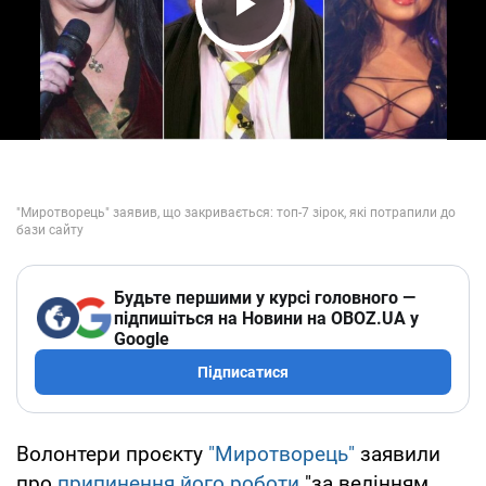
Play Video
Будьте першими у курсі головного —
підпишіться на Новини на OBOZ.UA у
Google
Підписатися
Волонтери проєкту
"Миротворець"
заявили
про
припинення його роботи
"за велінням