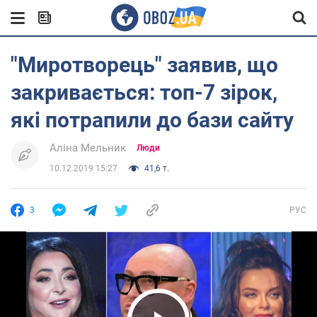
"Миротворець" заявив, що
закривається: топ-7 зірок,
які потрапили до бази сайту
Аліна Мельник
Люди
10.12.2019 15:27
41,6 т.
3
РУС