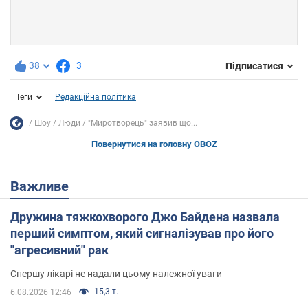
38
3
Підписатися
Теги
Редакційна політика
Шоу
Люди
"Миротворець" заявив що...
Повернутися на головну OBOZ
Важливе
Дружина тяжкохворого Джо Байдена назвала
перший симптом, який сигналізував про його
"агресивний" рак
Спершу лікарі не надали цьому належної уваги
15,3 т.
6.08.2026 12:46