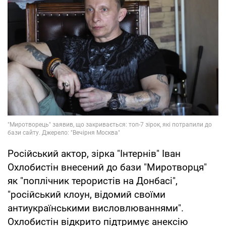
Російський актор, зірка "Інтернів" Іван
Охлобистін внесений до бази "Миротворця"
як "поплічник терористів на Донбасі",
"російський клоун, відомий своїми
антиукраїнськими висловлюваннями".
Охлобистін відкрито підтримує анексію