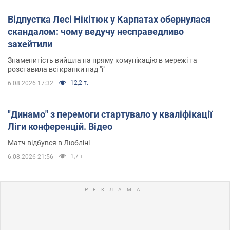
Відпустка Лесі Нікітюк у Карпатах обернулася
скандалом: чому ведучу несправедливо
захейтили
Знаменитість вийшла на пряму комунікацію в мережі та
розставила всі крапки над "і"
12,2 т.
6.08.2026 17:32
"Динамо" з перемоги стартувало у кваліфікації
Ліги конференцій. Відео
Матч відбувся в Любліні
1,7 т.
6.08.2026 21:56