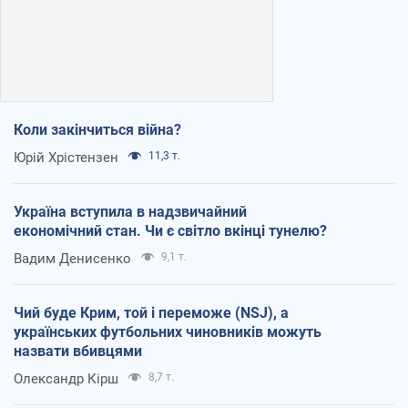
Коли закінчиться війна?
Юрій Хрістензен
11,3 т.
Україна вступила в надзвичайний
економічний стан. Чи є світло вкінці тунелю?
Вадим Денисенко
9,1 т.
Чий буде Крим, той і переможе (NSJ), а
українських футбольних чиновників можуть
назвати вбивцями
Олександр Кірш
8,7 т.