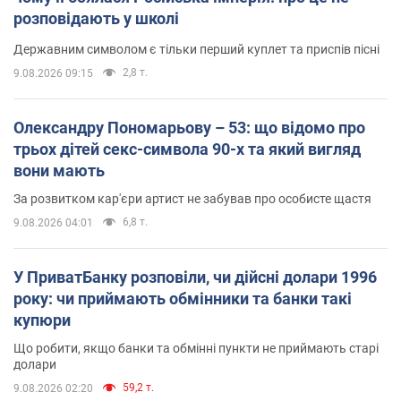
розповідають у школі
Державним символом є тільки перший куплет та приспів пісні
2,8 т.
9.08.2026 09:15
Олександру Пономарьову – 53: що відомо про
трьох дітей секс-символа 90-х та який вигляд
вони мають
За розвитком кар'єри артист не забував про особисте щастя
6,8 т.
9.08.2026 04:01
У ПриватБанку розповіли, чи дійсні долари 1996
року: чи приймають обмінники та банки такі
купюри
Що робити, якщо банки та обмінні пункти не приймають старі
долари
59,2 т.
9.08.2026 02:20