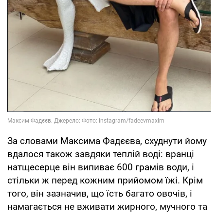
За словами Максима Фадєєва, схуднути йому
вдалося також завдяки теплій воді: вранці
натщесерце він випиває 600 грамів води, і
стільки ж перед кожним прийомом їжі. Крім
того, він зазначив, що їсть багато овочів, і
намагається не вживати жирного, мучного та