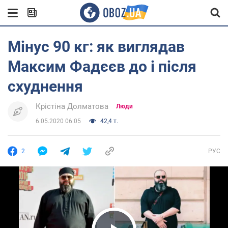
Мінус 90 кг: як виглядав
Максим Фадєєв до і після
схуднення
Крістіна Долматова
Люди
6.05.2020 06:05
42,4 т.
2
РУС