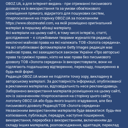
OBOZ.UA, а для інтернет-видань - при отриманні письмового
дозволу на їх використання та за умови обов'язкового
розміщення прямого, відкритого для пошукових систем,
гіперпосилання на сторінку OBOZ.UA за посиланням
https://www.obozrevatel.com
, на якій розміщено оригінальний
матеріал в першому абзаці матеріалу.
Всі матеріали на цьому сайті, в тому числі інтерв’ю, статті,
дослідження – є службовими творами журналістів редакції,
виключні майнові права на які належать ТОВ «Золота середина».
На всі опубліковані фотоматеріали Getty Images редакція має
майнові права, які захищаються законом України «Про авторські
права та суміжні права», ніхто не має права без письмового
дозволу ТОВ «Золота середина» їх використовувати, вони не
підлягають подальшому відтворенню, перекладу, поширенню в
будь-якій формі.
Редакція OBOZ.UA може не поділяти точку зору, викладену в
авторському матеріалі. За достовірність інформації, опублікованої
в рекламних матеріалах, відповідальність несе рекламодавець.
Заборонено використання матеріалів розміщених на цьому сайті,
хоч із зазначенням гіперпосилання на сторінку цього сайту,
логотипу OBOZ.UA або будь-якого іншого згадування, але без
письмового дозволу Редакції/ТОВ «Золота середина»
Незаконним використанням матеріалів буде вважатися: будь-яке
копiювання, публiкацiя, передрук, наступне поширення,
використання, переробка з використанням, включенням до
складу інших матеріалів, розповсюдження, адаптація, переклад