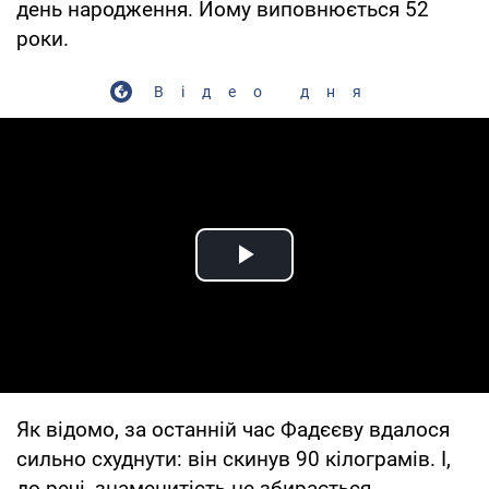
день народження. Йому виповнюється 52
роки.
Відео дня
Play Video
Як відомо, за останній час Фадєєву вдалося
сильно схуднути: він скинув 90 кілограмів. І,
до речі, знаменитість не збирається