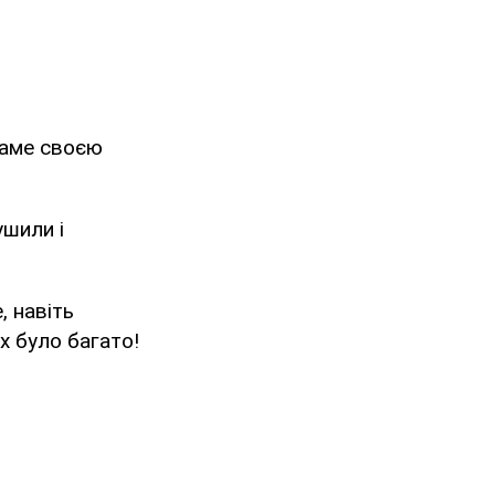
 саме своєю
ушили і
, навіть
іх було багато!