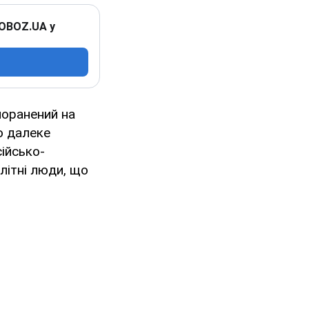
 OBOZ.UA у
поранений на
о далеке
сійсько-
 літні люди, що