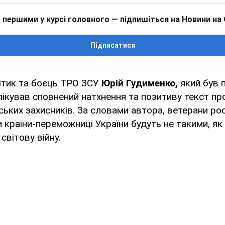
 першими у курсі головного — підпишіться на Новини на
Підписатися
ітик та боєць ТРО ЗСУ
Юрій Гудименко,
який був 
лікував сповнений натхнення та позитиву текст пр
ських захисників. За словами автора, ветерани ро
и країни-переможниці України будуть не такими, як
світову війну.