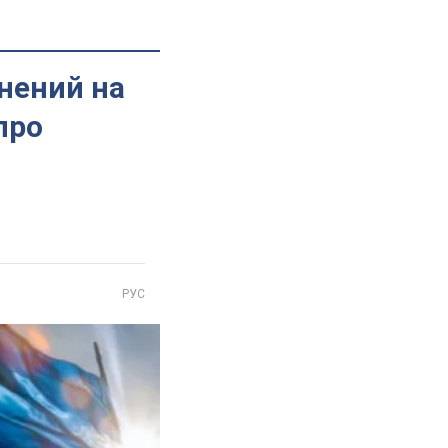
анений на
про
РУС