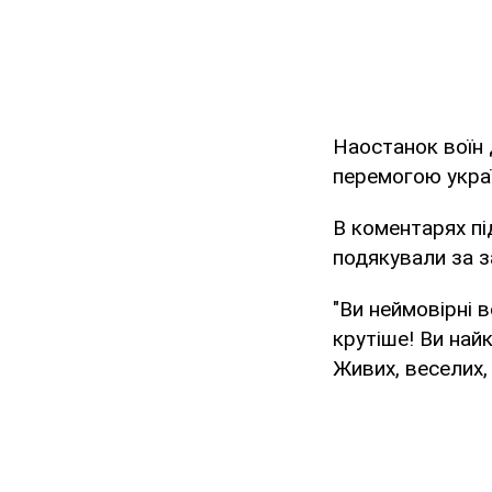
Наостанок воїн 
перемогою украї
В коментарях пі
подякували за з
"Ви неймовірні в
крутіше! Ви найк
Живих, веселих,