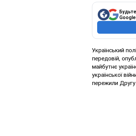
Будьте
Google
Український пол
передовій, опуб
майбутнє україн
української війн
пережили Другу 