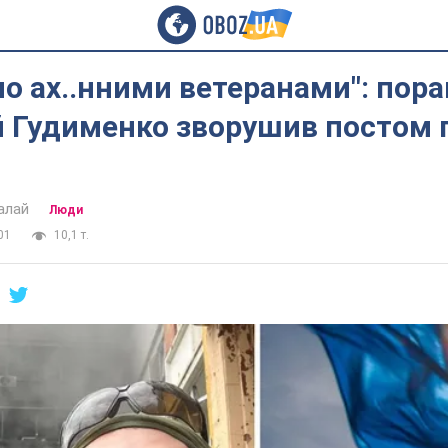
о ах..нними ветеранами": пор
й Гудименко зворушив постом 
алай
Люди
01
10,1 т.