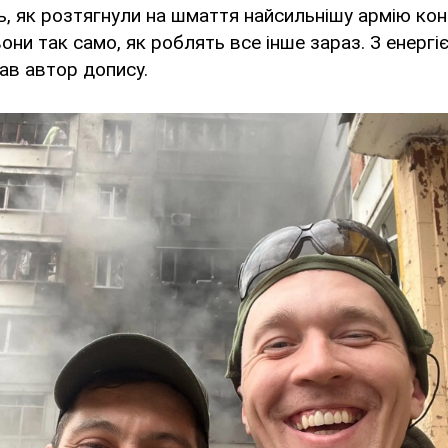
, як розтягнули на шмаття найсильнішу армію конт
они так само, як роблять все інше зараз. З енергі
дав автор допису.