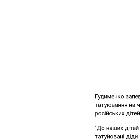
Гудименко запев
татуювання на ч
російських дітей
"До наших дітей
татуйовані діди