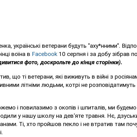
нка, українські ветерани будуть "аху*нними". Відп
інці воїна в
Facebook
10 серпня і за добу зібрав п
ивитися фото, доскрольте до кінця сторінки).
ив, що ті ветерани, які виживуть в війні з росіяна
ивними літніми людьми, котрі не розповідатимуть 
жемо і повилазимо з окопів і шпиталів, ми будемо 
иводили у нашу школу на дев‘яте травня. Нє, дзусь
анами. Ті, хто пройшов пекло і не втратив там поч
.