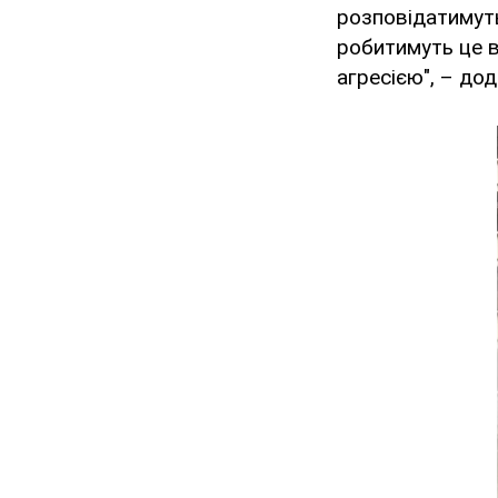
розповідатимуть
робитимуть це в
агресією", – до