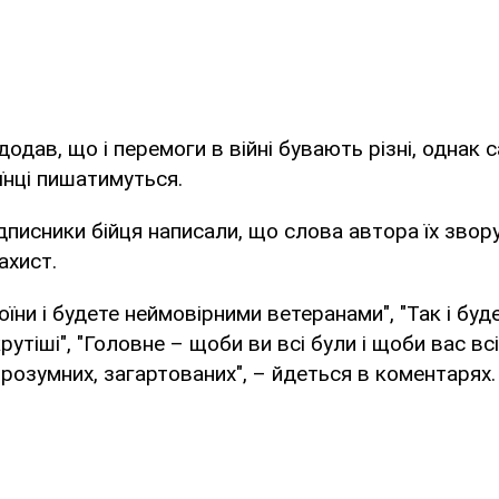
додав, що і перемоги в війні бувають різні, однак
нці пишатимуться.
дписники бійця написали, що слова автора їх звор
ахист.
оїни і будете неймовірними ветеранами", "Так і буде
рутіші", "Головне – щоби ви всі були і щоби вас вс
 розумних, загартованих", – йдеться в коментарях.