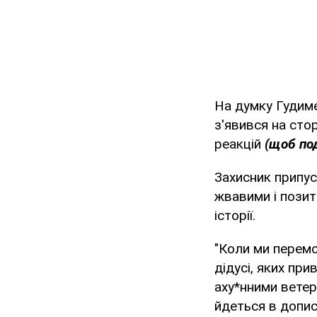
На думку Гудиме
з'явився на стор
реакцій
(щоб под
Захисник припуст
жвавими і позит
історії.
"Коли ми перемо
дідусі, яких пр
аху*нними ветер
йдеться в дописі