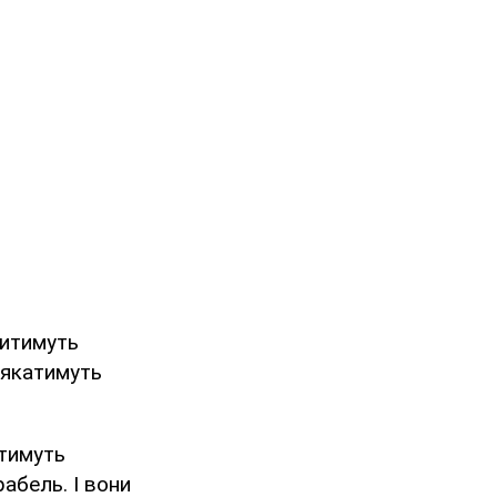
битимуть
лякатимуть
итимуть
абель. І вони