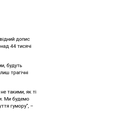
овідний допис
онад 44 тисячі
ми, будуть
лиш трагічні
не такими, як ті
ки. Ми будемо
уття гумору", –