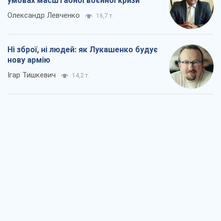
умовах масштабної воєнної кризи
Олександр Левченко
16,7 т.
Ні зброї, ні людей: як Лукашенко будує
нову армію
Ігар Тишкевич
14,2 т.