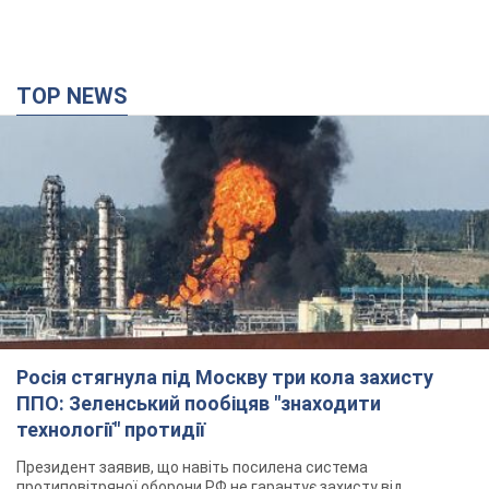
TOP NEWS
Росія стягнула під Москву три кола захисту
ППО: Зеленський пообіцяв "знаходити
технології" протидії
Президент заявив, що навіть посилена система
протиповітряної оборони РФ не гарантує захисту від