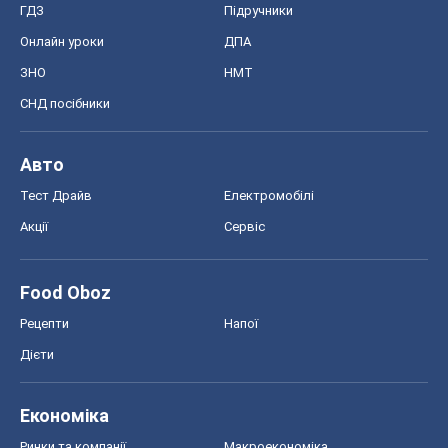
ГДЗ
Підручники
Онлайн уроки
ДПА
ЗНО
НМТ
СНД посібники
Авто
Тест Драйв
Електромобілі
Акції
Сервіс
Food Oboz
Рецепти
Напої
Дієти
Економіка
Ринки та компанії
Макроекономіка