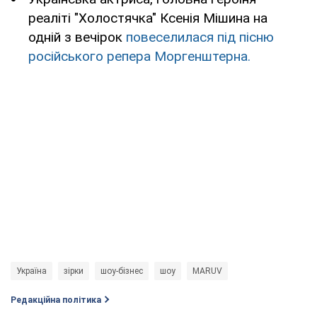
реаліті "Холостячка" Ксенія Мішина на
одній з вечірок
повеселилася під пісню
російського репера Моргенштерна.
Україна
зірки
шоу-бізнес
шоу
MARUV
Редакційна політика