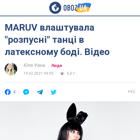
MARUV влаштувала
"розпусні" танці в
латексному боді. Відео
Юля Ухіна
Люди
19.02.2021 09:05
6,0 т.
4
РУС