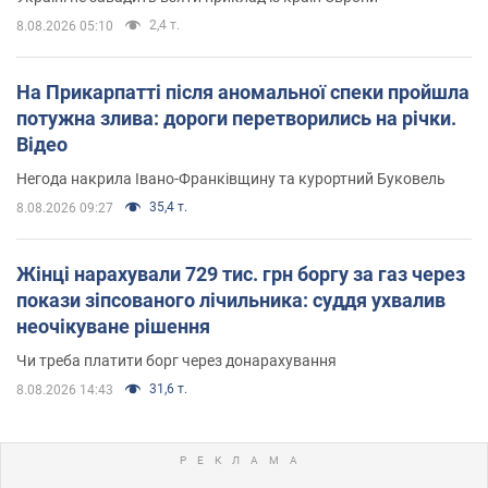
2,4 т.
8.08.2026 05:10
На Прикарпатті після аномальної спеки пройшла
потужна злива: дороги перетворились на річки.
Відео
Негода накрила Івано-Франківщину та курортний Буковель
35,4 т.
8.08.2026 09:27
Жінці нарахували 729 тис. грн боргу за газ через
покази зіпсованого лічильника: суддя ухвалив
неочікуване рішення
Чи треба платити борг через донарахування
31,6 т.
8.08.2026 14:43