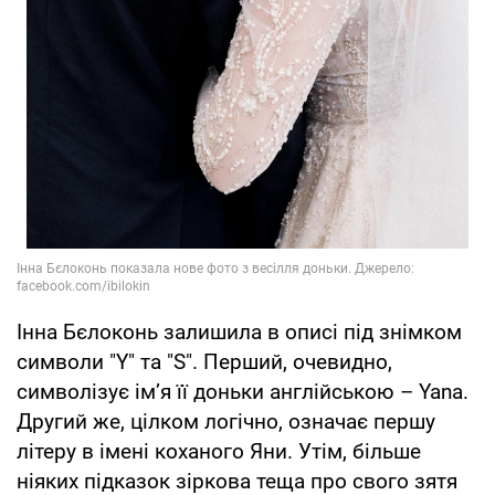
Інна Бєлоконь залишила в описі під знімком
символи "Y" та "S". Перший, очевидно,
символізує імʼя її доньки англійською – Yana.
Другий же, цілком логічно, означає першу
літеру в імені коханого Яни. Утім, більше
ніяких підказок зіркова теща про свого зятя