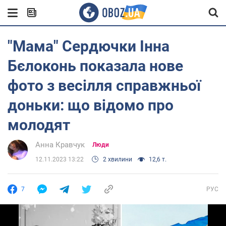
"Мама" Сердючки Інна
Бєлоконь показала нове
фото з весілля справжньої
доньки: що відомо про
молодят
Анна Кравчук
Люди
12.11.2023 13:22
2 хвилини
12,6 т.
7
РУС