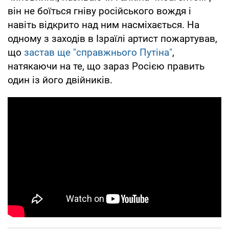
він не боїться гніву російського вождя і
навіть відкрито над ним насміхається. На
одному з заходів в Ізраїлі артист пожартував,
що
застав ще "справжнього Путіна"
,
натякаючи на те, що зараз Росією править
один із його двійників.