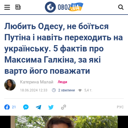
Любить Одесу, не боїться
Путіна і навіть переходить на
українську. 5 фактів про
Максима Галкіна, за які
варто його поважати
Катерина Малай
Люди
18.06.2024 12:33
2 хвилини
5,4 т.
21
РУС