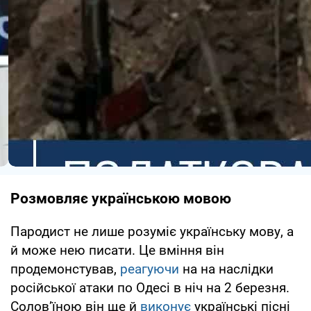
Розмовляє українською мовою
Пародист не лише розуміє українську мову, а
й може нею писати. Це вміння він
продемонстував,
реагуючи
на на наслідки
російської атаки по Одесі в ніч на 2 березня.
Соловʼїною він ще й
виконує
українські пісні