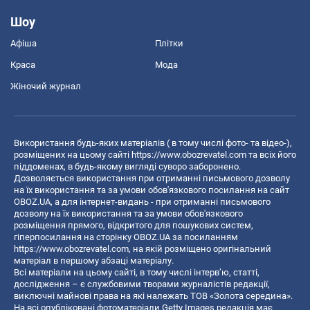
Шоу
Афіша
Плітки
Краса
Мода
Жіночий журнал
Використання будь-яких матеріалів ( в тому числі фото- та відео-),
розміщених на цьому сайті
https://www.obozrevatel.com
та всіх його
піддоменах, в будь-якому вигляді суворо заборонено.
Дозволяється використання при отриманні письмового дозволу
на їх використання та за умови обов'язкового посилання на сайт
OBOZ.UA, а для інтернет-видань - при отриманні письмового
дозволу на їх використання та за умови обов'язкового
розміщення прямого, відкритого для пошукових систем,
гіперпосилання на сторінку OBOZ.UA за посиланням
https://www.obozrevatel.com
, на якій розміщено оригінальний
матеріал в першому абзаці матеріалу.
Всі матеріали на цьому сайті, в тому числі інтерв’ю, статті,
дослідження – є службовими творами журналістів редакції,
виключні майнові права на які належать ТОВ «Золота середина».
На всі опубліковані фотоматеріали Getty Images редакція має