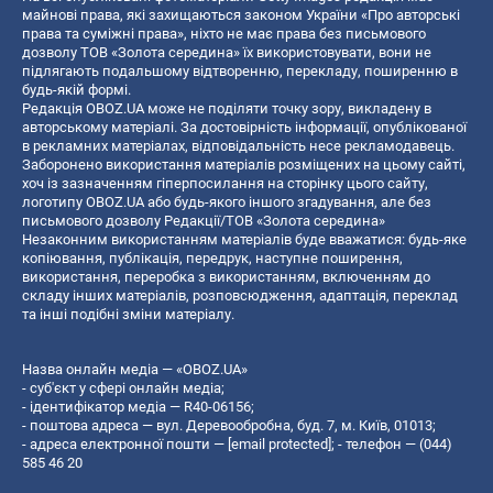
майнові права, які захищаються законом України «Про авторські
права та суміжні права», ніхто не має права без письмового
дозволу ТОВ «Золота середина» їх використовувати, вони не
підлягають подальшому відтворенню, перекладу, поширенню в
будь-якій формі.
Редакція OBOZ.UA може не поділяти точку зору, викладену в
авторському матеріалі. За достовірність інформації, опублікованої
в рекламних матеріалах, відповідальність несе рекламодавець.
Заборонено використання матеріалів розміщених на цьому сайті,
хоч із зазначенням гіперпосилання на сторінку цього сайту,
логотипу OBOZ.UA або будь-якого іншого згадування, але без
письмового дозволу Редакції/ТОВ «Золота середина»
Незаконним використанням матеріалів буде вважатися: будь-яке
копiювання, публiкацiя, передрук, наступне поширення,
використання, переробка з використанням, включенням до
складу інших матеріалів, розповсюдження, адаптація, переклад
та інші подібні зміни матеріалу.
Назва онлайн медіа — «OBOZ.UA»
- суб'єкт у сфері онлайн медіа;
- ідентифікатор медіа — R40-06156;
- поштова адреса — вул. Деревообробна, буд. 7, м. Київ, 01013;
- адреса електронної пошти —
[email protected]
; - телефон — (044)
585 46 20