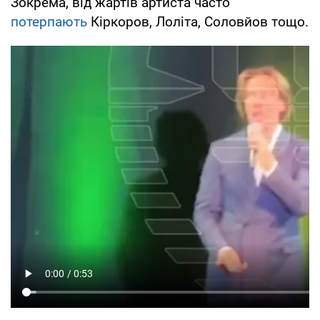
Зокрема, від жартів артиста часто
потерпають
Кіркоров, Лоліта, Соловйов тощо.