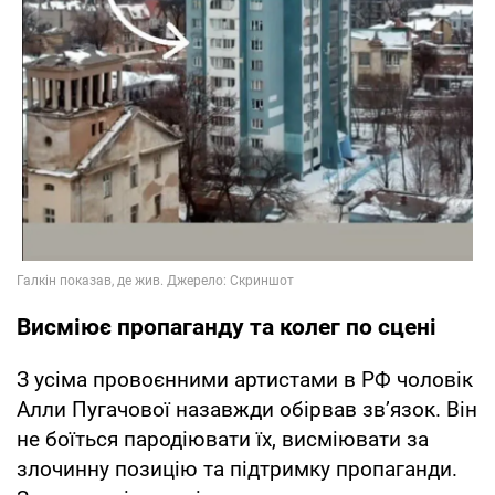
Висміює пропаганду та колег по сцені
З усіма провоєнними артистами в РФ чоловік
Алли Пугачової назавжди обірвав звʼязок. Він
не боїться пародіювати їх, висміювати за
злочинну позицію та підтримку пропаганди.