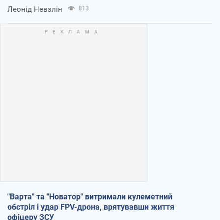
Леонід Невзлін
813
"Варта" та "Новатор" витримали кулеметний
обстріл і удар FPV-дрона, врятувавши життя
офіцеру ЗСУ