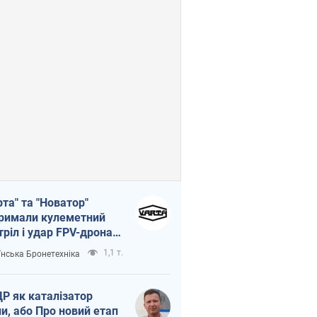
рта" та "Новатор"
римали кулеметний
тріл і удар FPV-дрона,
тувавши життя
1,1 т.
їнська Бронетехніка
церу ЗСУ
Р як каталізатор
ни, або Про новий етап