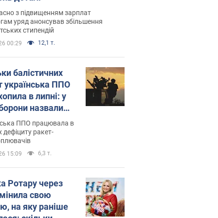
асно з підвищенням зарплат
гам уряд анонсував збільшення
тських стипендій
12,1 т.
26 00:29
ьки балістичних
т українська ППО
опила в липні: у
борони назвали
у
нська ППО працювала в
 дефіциту ракет-
оплювачів
6,3 т.
26 15:09
ка Ротару через
змінила свою
ю, на яку раніше