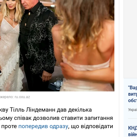
"Ва
вит
обс
вря
скву Тілль Ліндеманн дав декілька
Укра
офі
цьому співак дозволив ставити запитання
, проте
попередив одразу
, що відповідати
КНД
вій