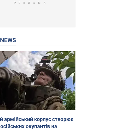
P NEWS
ій армійський корпус створює
російських окупантів на