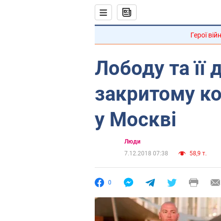
Герої вій
Лободу та її 
закритому ко
у Москві
Люди
7.12.2018 07:38
58,9 т.
0