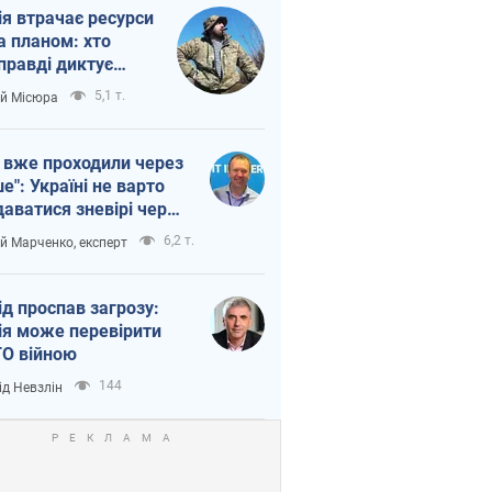
ія втрачає ресурси
а планом: хто
правді диктує
п війни
5,1 т.
ій Місюра
 вже проходили через
ше": Україні не варто
даватися зневірі через
етний терор
6,2 т.
ій Марченко, експерт
ід проспав загрозу:
ія може перевірити
О війною
144
ід Невзлін