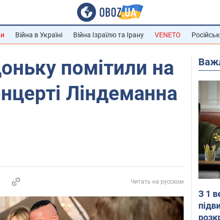
ни
Війна в Україні
Війна Ізраїлю та Ірану
VENETO
Російськ
Важ
доньку помітили на
нцерті Ліндеманна
Читать на русском
З 1 
підв
розк