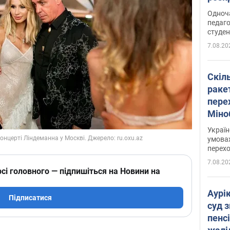
Одноч
педаго
студен
7.08.20
Скіл
раке
перех
Міно
цифр
Украї
умовах
перех
7.08.20
сі головного — підпишіться на Новини на
Аурі
Підписатися
суд 
пенсі