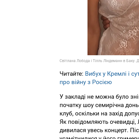
Читайте:
Вибух у Кремлі і с
про війну з Росією
У закладі не можна було зні
початку шоу семирічна донь
клуб, оскільки на захід допу
Як повідомляють очевидці, Л
дивилася увесь концерт. Піс
усамітнилися у його гримерц