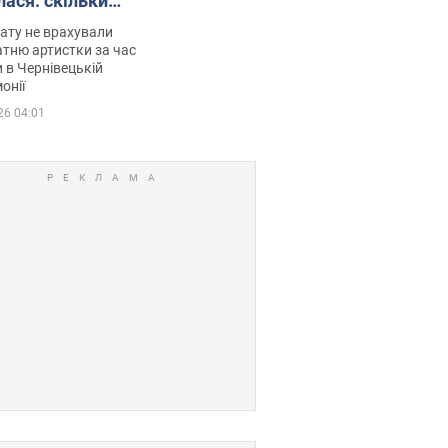
лася: скільки
мувала співачка
ату не врахували
тню артистки за час
 в Чернівецькій
онії
26 04:01