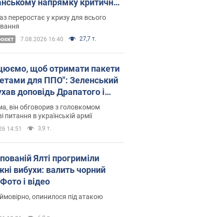
нському напрямку критичний
омфорт: як це вдалося
аз переростає у кризу для всього
овання
27,7 т.
роєкт
7.08.2026 16:40
цюємо, щоб отримати пакети
кетами для ППО": Зеленський
ухав доповідь Драпатого і
сував нові кроки
а, він обговорив з головкомом
і питання в українській армії
3,9 т.
26 14:51
упованій Ялті прогриміли
жні вибухи: валить чорний
Фото і відео
 ймовірно, опинилося під атакою