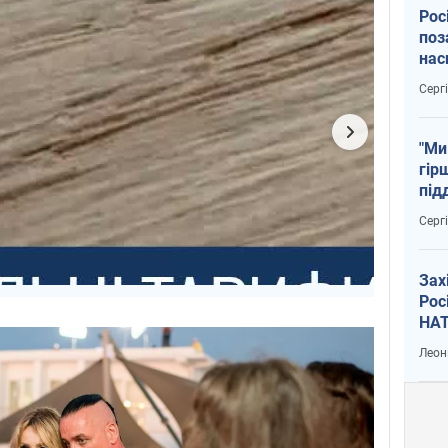
Рос
поз
нас
тем
Серг
"Ми
гір
під
рак
Серг
Зах
Рос
НАТ
Леон