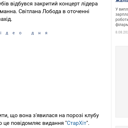
жалі
убів відбувся закритий концерт лідера
отри
У випл
еманна. Світлана Лобода в оточенні
зарпла
ахід.
роботи
філарм
8.08.20
ідео дня
ти, що вона з'явилася на порозі клубу
 це повідомляє видання "
СтарХіт
".