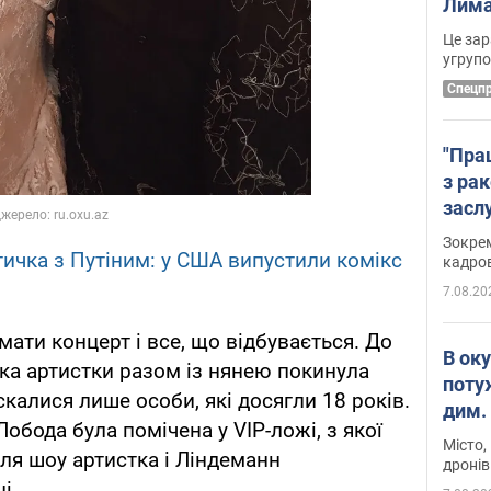
Лима
диск
Це зар
угруп
Cпецп
"Пра
з ра
засл
анон
Зокрем
утичка з Путіним: у США випустили комікс
кадров
7.08.20
мати концерт і все, що відбувається. До
В ок
ка артистки разом із нянею покинула
поту
скалися лише особи, які досягли 18 років.
дим. 
обода була помічена у VIP-ложі, з якої
Місто,
ля шоу артистка і Ліндеманн
дронів
і.