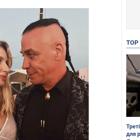
TO
Трет
для 