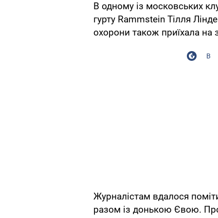
В одному із московських кл
гурту Rammstein Тілля Лінд
охорони також приїхала на з
В
Журналістам вдалося поміти
разом із донькою Євою. Про