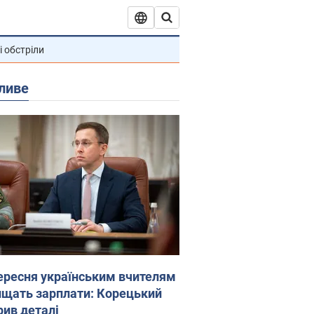
і обстріли
ливе
вересня українським вчителям
ищать зарплати: Корецький
рив деталі