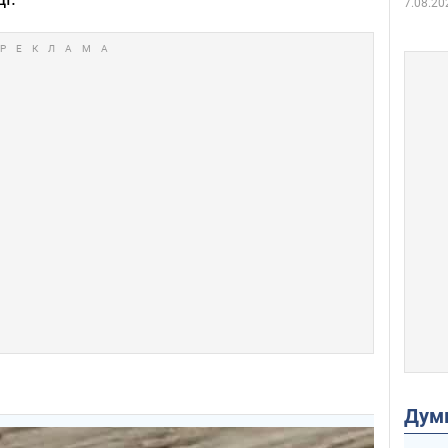
7.08.20
Дум