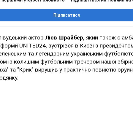
Підписатися
лівудський актор
Лієв Шрайбер,
який також є ам
тформи UNITED24, зустрівся в Києві з президенто
ленським та легендарним українським футболіст
м із колишнім футбольним тренером нашої збірної
ха" та "Крик" вирушив у практично повністю зруй
одянку.