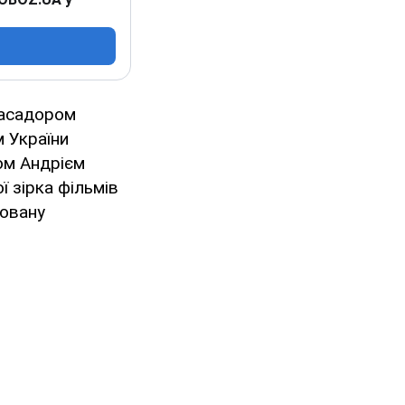
басадором
м України
ом Андрієм
 зірка фільмів
новану