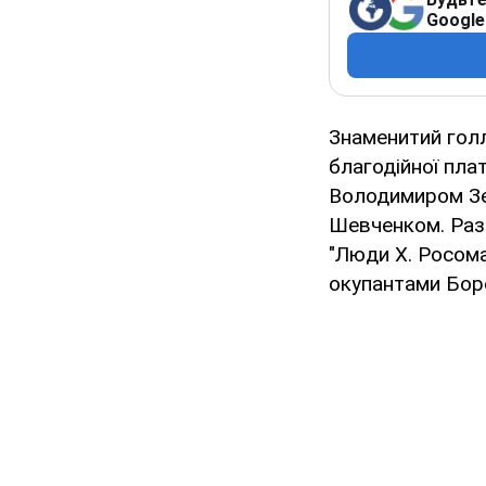
Google
Знаменитий гол
благодійної пла
Володимиром Зе
Шевченком. Разо
"Люди Х. Росома
окупантами Бор