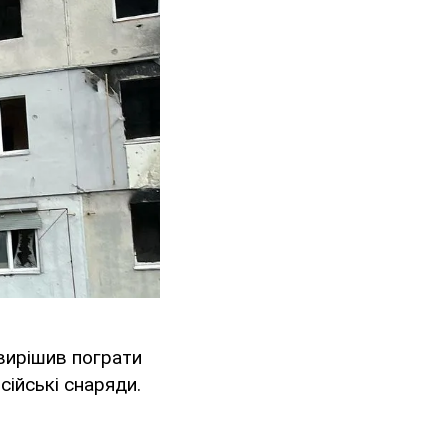
вирішив пограти
сійські снаряди.