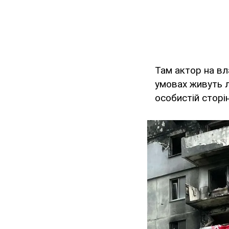
Там актор на вла
умовах живуть 
особистій сторі