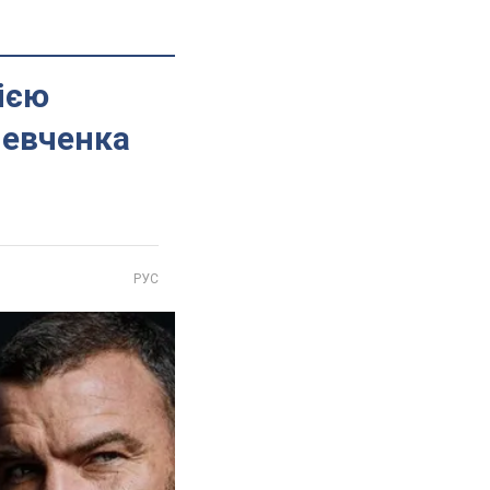
ією
Шевченка
РУС