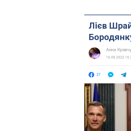
Лієв Шрай
Бородянку
Анна Кравч
16.08.2022 16:
27