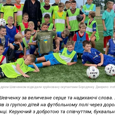
евченку за величезне серце та надихаючі слова. 
в із групою дітей на футбольному полі через дорог
нці. Керуючий з добротою та співчуттям, буквально,