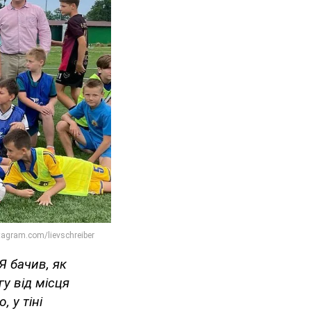
Я бачив, як
у від місця
 у тіні