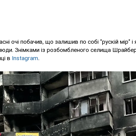
сні очі побачив, що залишив по собі "рускій мір" і 
люди. Знімками із розбомбленого селища Шрайбер
нці в
Instagram
.