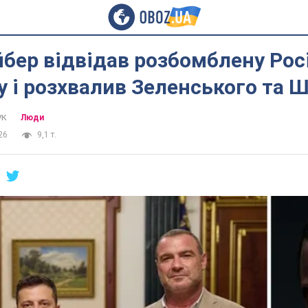
бер відвідав розбомблену Рос
 і розхвалив Зеленського та 
ук
Люди
26
9,1 т.