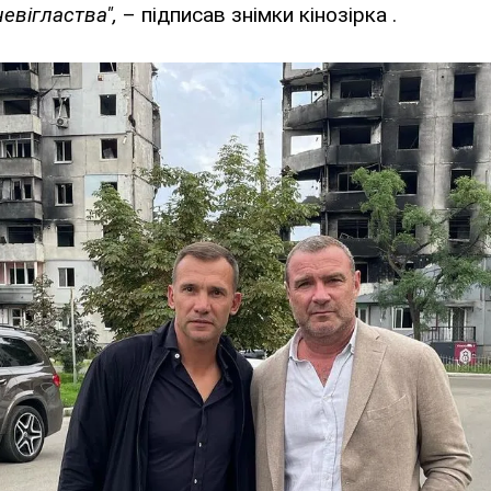
евігластва",
– підписав знімки кінозірка .