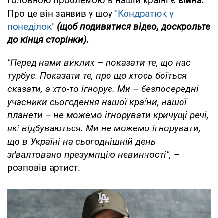
головною проблемою в нашій країні є
війна.
Про це він заявив у шоу
"Кондратюк у
понеділок"
(щоб подивитися відео, доскрольте
до кінця сторінки).
"Перед нами виклик – показати те, що нас
турбує. Показати те, про що хтось боїться
сказати, а хто-то ігнорує. Ми – безпосередні
учасники сьогодення нашої країни, нашої
планети – не можемо ігнорувати кричущі речі,
які відбуваються. Ми не можемо ігнорувати,
що в Україні на сьогоднішній день
зґвалтовано презумпцію невинності",
–
розповів артист.