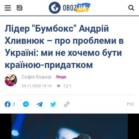
Лідер "Бумбокс" Андрій
Хливнюк – про проблеми в
Україні: ми не хочемо бути
країною-придатком
Софія Ковнір
Люди
24.11.2020 19:14
7,2 т.
2
РУС