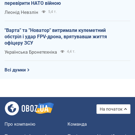
перевірити НАТО війною
Леонід Невзлін
5,4 т.
"Варта" та "Новатор" витримали кулеметний
обстріл і удар FPV-дрона, врятувавши життя
офіцеру ЗСУ
Українська Бронетехніка
4,4 т.
Всі думки
На початок
Про компанію
Команда