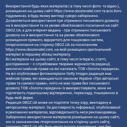
Використання будь-яких матеріалів ( в тому числі фото- та відео-),
розміщених на цьому сайті
https://www.obozrevatel.com
та всіх його
піддоменах, в будь-якому вигляді суворо заборонено.
Дозволяється використання при отриманні письмового дозволу
на їх використання та за умови обов'язкового посилання на сайт
OBOZ.UA, а для інтернет-видань - при отриманні письмового
дозволу на їх використання та за умови обов'язкового
розміщення прямого, відкритого для пошукових систем,
гіперпосилання на сторінку OBOZ.UA за посиланням
https://www.obozrevatel.com
, на якій розміщено оригінальний
матеріал в першому абзаці матеріалу.
Всі матеріали на цьому сайті, в тому числі інтерв’ю, статті,
дослідження – є службовими творами журналістів редакції,
виключні майнові права на які належать ТОВ «Золота середина».
На всі опубліковані фотоматеріали Getty Images редакція має
майнові права, які захищаються законом України «Про авторські
права та суміжні права», ніхто не має права без письмового
дозволу ТОВ «Золота середина» їх використовувати, вони не
підлягають подальшому відтворенню, перекладу, поширенню в
будь-якій формі.
Редакція OBOZ.UA може не поділяти точку зору, викладену в
авторському матеріалі. За достовірність інформації, опублікованої
в рекламних матеріалах, відповідальність несе рекламодавець.
Заборонено використання матеріалів розміщених на цьому сайті,
хоч із зазначенням гіперпосилання на сторінку цього сайту,
логотипу OBOZ.UA або будь-якого іншого згадування, але без