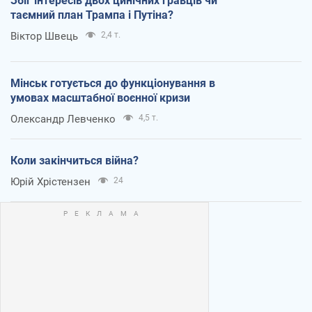
Збіг інтересів двох цинічних гравців чи
таємний план Трампа і Путіна?
Віктор Швець
2,4 т.
Мінськ готується до функціонування в
умовах масштабної воєнної кризи
Олександр Левченко
4,5 т.
Коли закінчиться війна?
Юрій Хрістензен
24