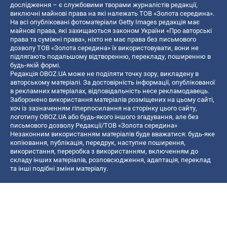
дослідження – є службовими творами журналістів редакції,
виключні майнові права на які належать ТОВ «Золота середина».
На всі опубліковані фотоматеріали Getty Images редакція має
майнові права, які захищаються законом України «Про авторські
права та суміжні права», ніхто не має права без письмового
дозволу ТОВ «Золота середина» їх використовувати, вони не
підлягають подальшому відтворенню, перекладу, поширенню в
будь-якій формі.
Редакція OBOZ.UA може не поділяти точку зору, викладену в
авторському матеріалі. За достовірність інформації, опублікованої
в рекламних матеріалах, відповідальність несе рекламодавець.
Заборонено використання матеріалів розміщених на цьому сайті,
хоч із зазначенням гіперпосилання на сторінку цього сайту,
логотипу OBOZ.UA або будь-якого іншого згадування, але без
письмового дозволу Редакції/ТОВ «Золота середина»
Незаконним використанням матеріалів буде вважатися: будь-яке
копiювання, публiкацiя, передрук, наступне поширення,
використання, переробка з використанням, включенням до
складу інших матеріалів, розповсюдження, адаптація, переклад
та інші подібні зміни матеріалу.
Назва онлайн медіа — «OBOZ.UA»
- суб'єкт у сфері онлайн медіа;
- ідентифікатор медіа — R40-06156;
- поштова адреса — вул. Деревообробна, буд. 7, м. Київ, 01013;