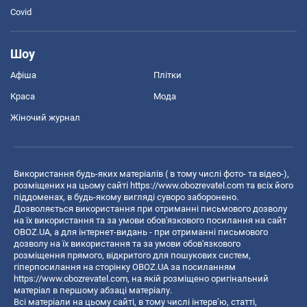
Covid
Шоу
Афіша
Плітки
Краса
Мода
Жіночий журнал
Використання будь-яких матеріалів ( в тому числі фото- та відео-),
розміщених на цьому сайті
https://www.obozrevatel.com
та всіх його
піддоменах, в будь-якому вигляді суворо заборонено.
Дозволяється використання при отриманні письмового дозволу
на їх використання та за умови обов'язкового посилання на сайт
OBOZ.UA, а для інтернет-видань - при отриманні письмового
дозволу на їх використання та за умови обов'язкового
розміщення прямого, відкритого для пошукових систем,
гіперпосилання на сторінку OBOZ.UA за посиланням
https://www.obozrevatel.com
, на якій розміщено оригінальний
матеріал в першому абзаці матеріалу.
Всі матеріали на цьому сайті, в тому числі інтерв’ю, статті,