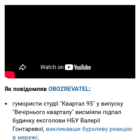
Як повідомляв
OBOZREVATEL
:
гумористи студії "Квартал 95" у випуску
"Вечірнього кварталу" висміяли підпал
будинку ексголови НБУ Валерії
Гонтаревої,
викликавши бурхливу реакцію
в мережі
.