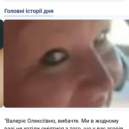
Головні історії дня
"Валеріє Олексіївно, вибачте. Ми в жодному
разі не хотіли сміятися з того, що у вас згорів