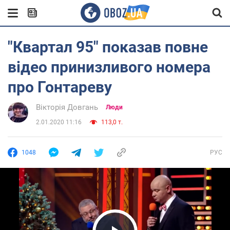
"Квартал 95" показав повне
відео принизливого номера
про Гонтареву
Вікторія Довгань
Люди
2.01.2020 11:16
113,0 т.
1048
РУС