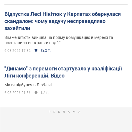
Відпустка Лесі Нікітюк у Карпатах обернулася
скандалом: чому ведучу несправедливо
захейтили
Знаменитість вийшла на пряму комунікацію в мережі та
розставила всі крапки над "і"
12,2 т.
6.08.2026 17:32
"Динамо" з перемоги стартувало у кваліфікації
Ліги конференцій. Відео
Матч відбувся в Любліні
1,7 т.
6.08.2026 21:56