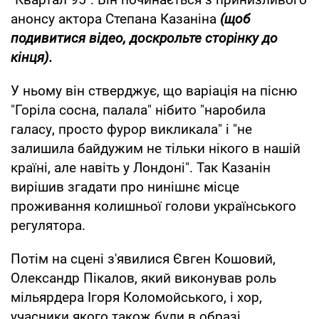
анонсу актора Степана Казаніна
(щоб
подивитися відео, доскрольте сторінку до
кінця).
У ньому він стверджує, що варіація на пісню
"Горіла сосна, палала" нібито "наробила
галасу, просто фурор викликала" і "не
залишила байдужим не тільки нікого в нашій
країні, але навіть у Лондоні". Так Казанін
вирішив згадати про нинішнє місце
проживання колишньої голови українського
регулятора.
Потім на сцені з'явилися Євген Кошовий,
Олександр Пікалов, який виконував роль
мільярдера Ігоря Коломойського, і хор,
учасники якого також були в образі