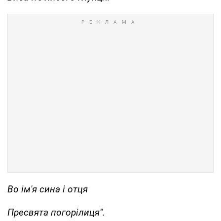
Во ім'я сина і отця
Пресвята погорілиця".