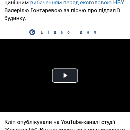
цинічним
вибаченням перед ексголовою НБУ
Валерією Гонтаревою за пісню про підпал її
будинку.
Відео дня
Play Video
Кліп опублікували на YouTube-каналі студії
"Квартал 95". Він починається з принизливого