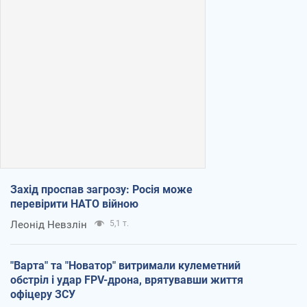
Захід проспав загрозу: Росія може
перевірити НАТО війною
Леонід Невзлін
5,1 т.
"Варта" та "Новатор" витримали кулеметний
обстріл і удар FPV-дрона, врятувавши життя
офіцеру ЗСУ