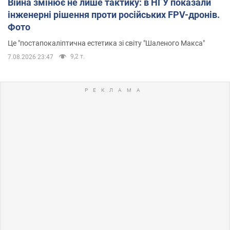
Війна змінює не лише тактику: в НГУ показали
інженерні рішення проти російських FPV-дронів.
Фото
Це "постапокаліптична естетика зі світу "Шаленого Макса"
9,2 т.
7.08.2026 23:47