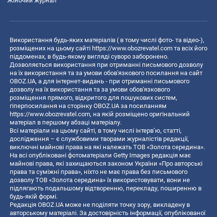
Жіночий журнал
Використання будь-яких матеріалів ( в тому числі фото- та відео-),
розміщених на цьому сайті
https://www.obozrevatel.com
та всіх його
піддоменах, в будь-якому вигляді суворо заборонено.
Дозволяється використання при отриманні письмового дозволу
на їх використання та за умови обов'язкового посилання на сайт
OBOZ.UA, а для інтернет-видань - при отриманні письмового
дозволу на їх використання та за умови обов'язкового
розміщення прямого, відкритого для пошукових систем,
гіперпосилання на сторінку OBOZ.UA за посиланням
https://www.obozrevatel.com
, на якій розміщено оригінальний
матеріал в першому абзаці матеріалу.
Всі матеріали на цьому сайті, в тому числі інтерв’ю, статті,
дослідження – є службовими творами журналістів редакції,
виключні майнові права на які належать ТОВ «Золота середина».
На всі опубліковані фотоматеріали Getty Images редакція має
майнові права, які захищаються законом України «Про авторські
права та суміжні права», ніхто не має права без письмового
дозволу ТОВ «Золота середина» їх використовувати, вони не
підлягають подальшому відтворенню, перекладу, поширенню в
будь-якій формі.
Редакція OBOZ.UA може не поділяти точку зору, викладену в
авторському матеріалі. За достовірність інформації, опублікованої