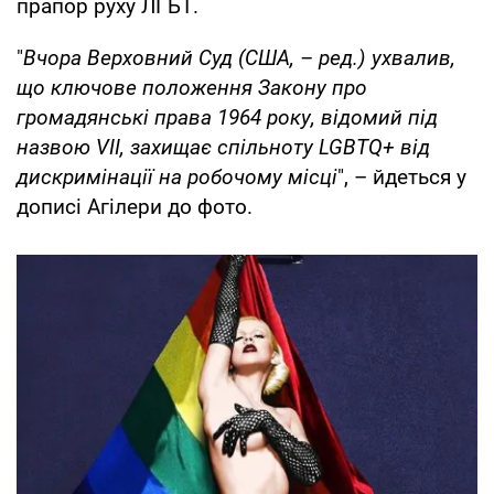
прапор руху ЛГБТ.
"
Вчора Верховний Суд (США, – ред.) ухвалив,
що ключове положення Закону про
громадянські права 1964 року, відомий під
назвою VII, захищає спільноту LGBTQ+ від
дискримінації на робочому місці
", – йдеться у
дописі Агілери до фото.