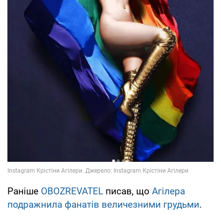
Раніше
OBOZREVATEL
писав, що
Агілера
подражнила фанатів величезними грудьми
.