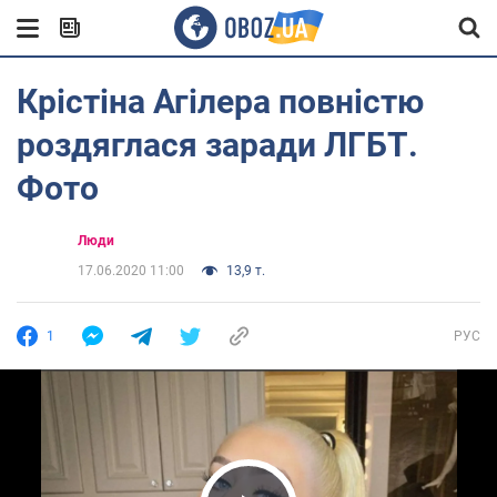
Крістіна Агілера повністю
роздяглася заради ЛГБТ.
Фото
Люди
17.06.2020 11:00
13,9 т.
1
РУС