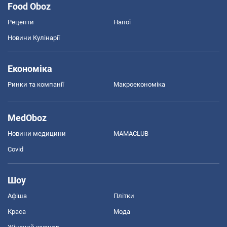
Food Oboz
Рецепти
Напої
Новини Кулінарії
Економіка
Ринки та компанії
Макроекономіка
MedOboz
Новини медицини
MAMACLUB
Covid
Шоу
Афіша
Плітки
Краса
Мода