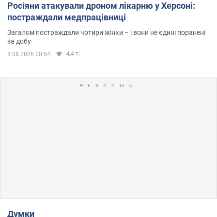
Росіяни атакували дроном лікарню у Херсоні:
постраждали медпрацівниці
Загалом постраждали чотири жінки – і вони не єдині поранені
за добу
4,4 т.
8.08.2026 00:54
Думки