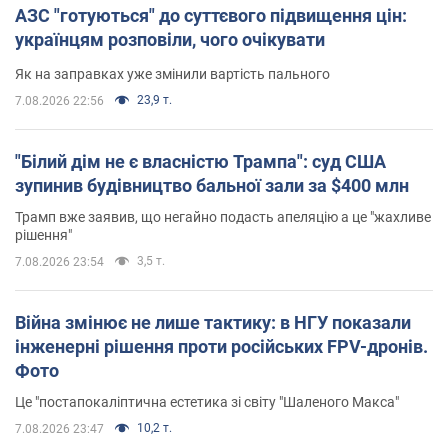
АЗС "готуються" до суттєвого підвищення цін:
українцям розповіли, чого очікувати
Як на заправках уже змінили вартість пального
23,9 т.
7.08.2026 22:56
"Білий дім не є власністю Трампа": суд США
зупинив будівництво бальної зали за $400 млн
Трамп вже заявив, що негайно подасть апеляцію а це "жахливе
рішення"
3,5 т.
7.08.2026 23:54
Війна змінює не лише тактику: в НГУ показали
інженерні рішення проти російських FPV-дронів.
Фото
Це "постапокаліптична естетика зі світу "Шаленого Макса"
10,2 т.
7.08.2026 23:47