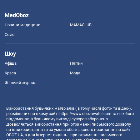
MedOboz
Новини медицини
MAMACLUB
Covid
Шоу
Афіша
Плітки
Краса
Мода
Жіночий журнал
Використання будь-яких матеріалів ( в тому числі фото- та відео-),
розміщених на цьому сайті
https://www.obozrevatel.com
та всіх його
піддоменах, в будь-якому вигляді суворо заборонено.
Дозволяється використання при отриманні письмового дозволу
на їх використання та за умови обов'язкового посилання на сайт
OBOZ.UA, а для інтернет-видань - при отриманні письмового