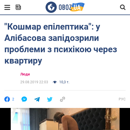
"Кошмар епілептика": у
Алібасова запідозрили
проблеми з психікою через
квартиру
Люди
29.08.2019 22:03
10,3 т.
2
РУС