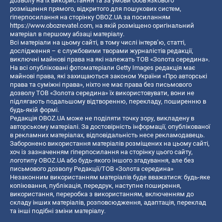
дозволу на їх використання та за умови обов'язкового
розміщення прямого, відкритого для пошукових систем,
гіперпосилання на сторінку OBOZ.UA за посиланням
https://www.obozrevatel.com
, на якій розміщено оригінальний
матеріал в першому абзаці матеріалу.
Всі матеріали на цьому сайті, в тому числі інтерв’ю, статті,
дослідження – є службовими творами журналістів редакції,
виключні майнові права на які належать ТОВ «Золота середина».
На всі опубліковані фотоматеріали Getty Images редакція має
майнові права, які захищаються законом України «Про авторські
права та суміжні права», ніхто не має права без письмового
дозволу ТОВ «Золота середина» їх використовувати, вони не
підлягають подальшому відтворенню, перекладу, поширенню в
будь-якій формі.
Редакція OBOZ.UA може не поділяти точку зору, викладену в
авторському матеріалі. За достовірність інформації, опублікованої
в рекламних матеріалах, відповідальність несе рекламодавець.
Заборонено використання матеріалів розміщених на цьому сайті,
хоч із зазначенням гіперпосилання на сторінку цього сайту,
логотипу OBOZ.UA або будь-якого іншого згадування, але без
письмового дозволу Редакції/ТОВ «Золота середина»
Незаконним використанням матеріалів буде вважатися: будь-яке
копiювання, публiкацiя, передрук, наступне поширення,
використання, переробка з використанням, включенням до
складу інших матеріалів, розповсюдження, адаптація, переклад
та інші подібні зміни матеріалу.