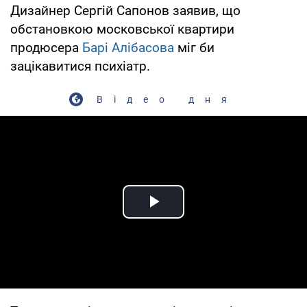
Дизайнер Сергій Сапонов заявив, що
обстановкою московської квартири
продюсера
Барі Алібасова
міг би
зацікавитися психіатр.
Відео дня
Play Video