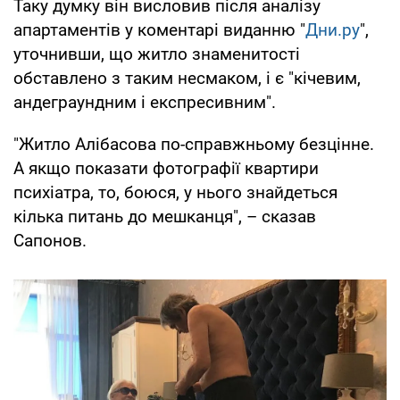
Таку думку він висловив після аналізу
апартаментів у коментарі виданню "
Дни.ру
",
уточнивши, що житло знаменитості
обставлено з таким несмаком, і є "кічевим,
андеграундним і експресивним".
"Житло Алібасова по-справжньому безцінне.
А якщо показати фотографії квартири
психіатра, то, боюся, у нього знайдеться
кілька питань до мешканця", – сказав
Сапонов.