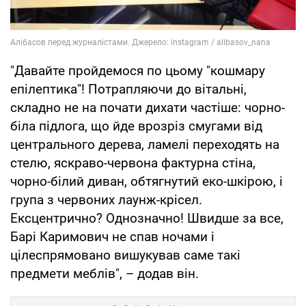
"Давайте пройдемося по цьому "кошмару
епілептика"! Потрапляючи до вітальні,
складно не на почати дихати частіше: чорно-
біла підлога, що йде врозріз смугами від
центрального дерева, ламелі переходять на
стелю, яскраво-червона фактурна стіна,
чорно-білий диван, обтягнутий еко-шкірою, і
група з червоних лаунж-крісел.
Ексцентрично? Однозначно! Швидше за все,
Барі Каримович не спав ночами і
цілеспрямовано вишукував саме такі
предмети меблів", – додав він.