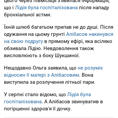
цього через півмісяця з'явилася інформація,
що і
Лідія була госпіталізована
після нападу
бронхіальної астми.
Їхній шлюб багатьом припав не до душі. Після
одужання на цьому грунті
Алібасов накинувся
на свою подругу
в прямому ефірі, яка всіляко
обзивала Лідію. Невдоволення також
висловлюють з боку Шукшиної.
Нещодавно Ольга заявила, що
не розуміє
відносин її матері з Алібасовим
. Вона
виступила за розлучення літньої пари.
У серпні стало відомо, що
Лідія була
госпіталізована
. А Алібасов звинуватив в
погіршенні здоров'я її дочку.