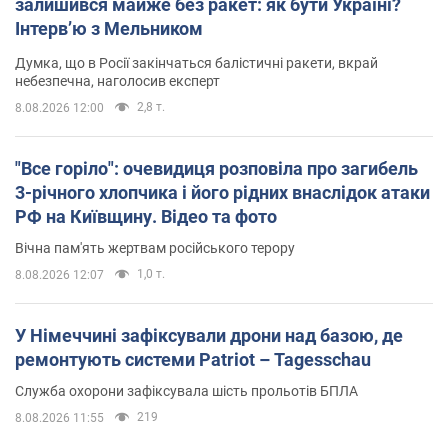
залишився майже без ракет: як бути Україні?
Інтерв’ю з Мельником
Думка, що в Росії закінчаться балістичні ракети, вкрай
небезпечна, наголосив експерт
2,8 т.
8.08.2026 12:00
"Все горіло": очевидиця розповіла про загибель
3-річного хлопчика і його рідних внаслідок атаки
РФ на Київщину. Відео та фото
Вічна пам'ять жертвам російського терору
1,0 т.
8.08.2026 12:07
У Німеччині зафіксували дрони над базою, де
ремонтують системи Patriot – Tagesschau
Служба охорони зафіксувала шість прольотів БПЛА
219
8.08.2026 11:55