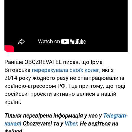
Раніше OBOZREVATEL писав, що Ірма
Вітовська
перерахувала своїх колег,
які з
2014 року жодного разу не співпрацювали із
країною-агресором РФ. І це при тому, що тоді
російські проєкти активно велися в нашій
країні.
Тільки перевірена інформація у нас у
Telegram-
каналі
Obozrevatel та у
Viber
. Не ведіться на
фейки!