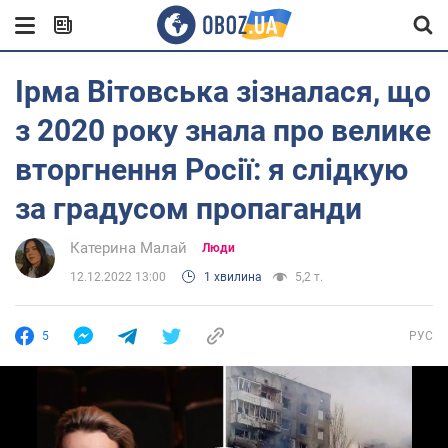
Ірма Вітовська зізналася, що
з 2020 року знала про велике
вторгнення Росії: я слідкую
за градусом пропаганди
Катерина Малай
Люди
12.12.2022 13:00
1 хвилина
5,2 т.
5
РУС