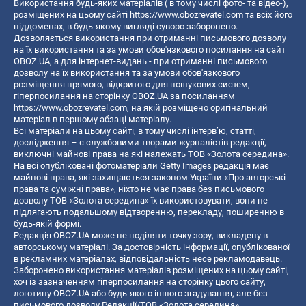
Використання будь-яких матеріалів ( в тому числі фото- та відео-),
розміщених на цьому сайті
https://www.obozrevatel.com
та всіх його
піддоменах, в будь-якому вигляді суворо заборонено.
Дозволяється використання при отриманні письмового дозволу
на їх використання та за умови обов'язкового посилання на сайт
OBOZ.UA, а для інтернет-видань - при отриманні письмового
дозволу на їх використання та за умови обов'язкового
розміщення прямого, відкритого для пошукових систем,
гіперпосилання на сторінку OBOZ.UA за посиланням
https://www.obozrevatel.com
, на якій розміщено оригінальний
матеріал в першому абзаці матеріалу.
Всі матеріали на цьому сайті, в тому числі інтерв’ю, статті,
дослідження – є службовими творами журналістів редакції,
виключні майнові права на які належать ТОВ «Золота середина».
На всі опубліковані фотоматеріали Getty Images редакція має
майнові права, які захищаються законом України «Про авторські
права та суміжні права», ніхто не має права без письмового
дозволу ТОВ «Золота середина» їх використовувати, вони не
підлягають подальшому відтворенню, перекладу, поширенню в
будь-якій формі.
Редакція OBOZ.UA може не поділяти точку зору, викладену в
авторському матеріалі. За достовірність інформації, опублікованої
в рекламних матеріалах, відповідальність несе рекламодавець.
Заборонено використання матеріалів розміщених на цьому сайті,
хоч із зазначенням гіперпосилання на сторінку цього сайту,
логотипу OBOZ.UA або будь-якого іншого згадування, але без
письмового дозволу Редакції/ТОВ «Золота середина»