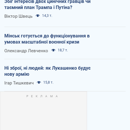
Збіг інтересів двох цинічних гравців чи
таємний план Трампа і Путіна?
Віктор Швець
14,3 т.
Мінськ готується до функціонування в
умовах масштабної воєнної кризи
Олександр Левченко
18,7 т.
Ні зброї, ні людей: як Лукашенко будує
нову армію
Ігар Тишкевич
15,8 т.