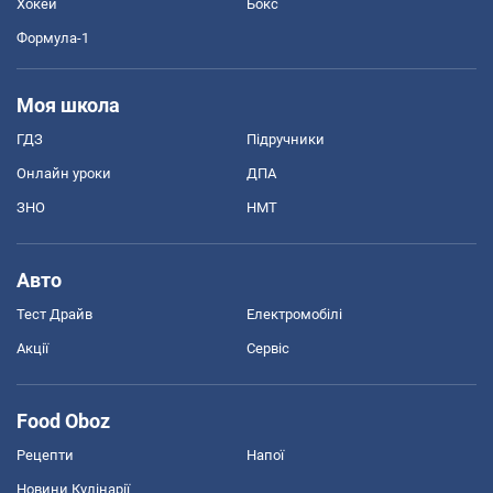
Хокей
Бокс
Формула-1
Моя школа
ГДЗ
Підручники
Онлайн уроки
ДПА
ЗНО
НМТ
Авто
Тест Драйв
Електромобілі
Акції
Сервіс
Food Oboz
Рецепти
Напої
Новини Кулінарії