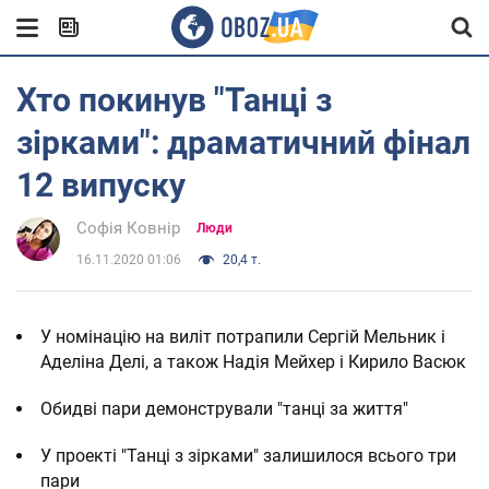
Хто покинув "Танці з
зірками": драматичний фінал
12 випуску
Софія Ковнір
Люди
16.11.2020 01:06
20,4 т.
У номінацію на виліт потрапили Сергій Мельник і
Аделіна Делі, а також Надія Мейхер і Кирило Васюк
Обидві пари демонстрували "танці за життя"
У проекті "Танці з зірками" залишилося всього три
пари