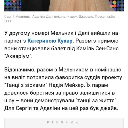
У другому номері Мельник і Делі вийшли на
паркет з
Катериною Кухар
. Разом з примою
вони станцювали балет під Каміль Сен-Санс
"Акваріум".
Відзначимо, разом з Мельником в номінацію
на виліт потрапила фаворитка суддів проекту
"Танці з зірками" Надія Мейхер. Їх парам
довелося боротися за право залишитися в
шоу – вони демонстрували "танці за життя".
Для Сергія та Аделіни на цей раз був джайв.