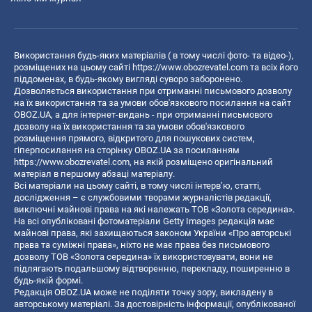
Використання будь-яких матеріалів ( в тому числі фото- та відео-),
розміщених на цьому сайті
https://www.obozrevatel.com
та всіх його
піддоменах, в будь-якому вигляді суворо заборонено.
Дозволяється використання при отриманні письмового дозволу
на їх використання та за умови обов'язкового посилання на сайт
OBOZ.UA, а для інтернет-видань - при отриманні письмового
дозволу на їх використання та за умови обов'язкового
розміщення прямого, відкритого для пошукових систем,
гіперпосилання на сторінку OBOZ.UA за посиланням
https://www.obozrevatel.com
, на якій розміщено оригінальний
матеріал в першому абзаці матеріалу.
Всі матеріали на цьому сайті, в тому числі інтерв’ю, статті,
дослідження – є службовими творами журналістів редакції,
виключні майнові права на які належать ТОВ «Золота середина».
На всі опубліковані фотоматеріали Getty Images редакція має
майнові права, які захищаються законом України «Про авторські
права та суміжні права», ніхто не має права без письмового
дозволу ТОВ «Золота середина» їх використовувати, вони не
підлягають подальшому відтворенню, перекладу, поширенню в
будь-якій формі.
Редакція OBOZ.UA може не поділяти точку зору, викладену в
авторському матеріалі. За достовірність інформації, опублікованої