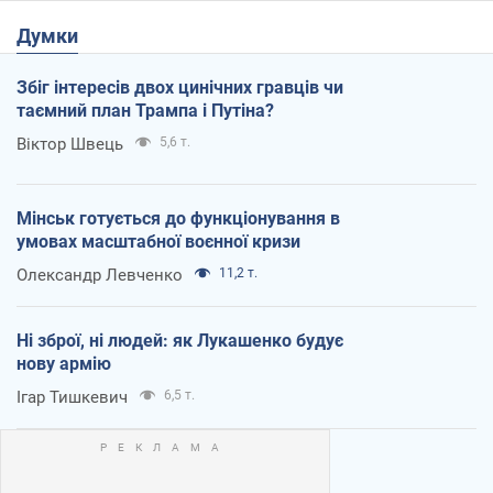
Думки
Збіг інтересів двох цинічних гравців чи
таємний план Трампа і Путіна?
Віктор Швець
5,6 т.
Мінськ готується до функціонування в
умовах масштабної воєнної кризи
Олександр Левченко
11,2 т.
Ні зброї, ні людей: як Лукашенко будує
нову армію
Ігар Тишкевич
6,5 т.