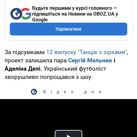
Будьте першими у курсі головного —
підпишіться на Новини на OBOZ.UA у
Google
Підписатися
За підсумками
12 випуску "Танців з зірками"
,
проект залишила пара
Сергій Мельник
і
Аделіна Делі.
Український футболіст
зворушливо попрощався з шоу.
Відео дня