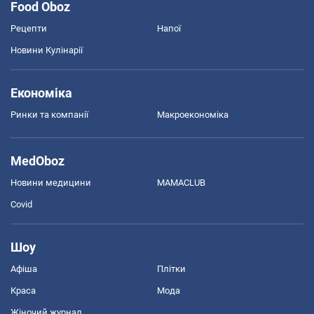
Food Oboz
Рецепти
Напої
Новини Кулінарії
Економіка
Ринки та компанії
Макроекономіка
MedOboz
Новини медицини
MAMACLUB
Covid
Шоу
Афіша
Плітки
Краса
Мода
Жіночий журнал