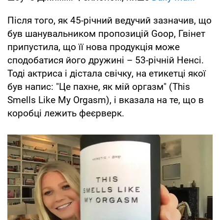
Після того, як 45-річний ведучий зазначив, що
був шанувальником пропозицій Goop, Гвінет
припустила, що її нова продукція може
сподобатися його дружині – 53-річній Ненсі.
Тоді актриса і дістала свічку, на етикетці якої
був напис: "Це пахне, як мій оргазм" (This
Smells Like My Orgasm), і вказала на те, що в
коробці лежить феєрверк.