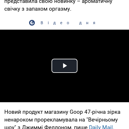
представила свою новинку – ароматичну
свічку з запахом оргазму.
Відео дня
Play Video
Новий продукт магазину Goop 47-річна зірка
ненароком прорекламувала на "Вечірньому
шоу" з Джиммі Феллоном, пише
Daily Mail.