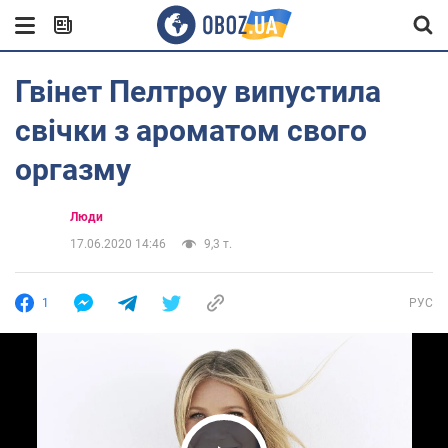
Гвінет Пелтроу випустила
свічки з ароматом свого
оргазму
Люди
17.06.2020 14:46
9,3 т.
1
РУС