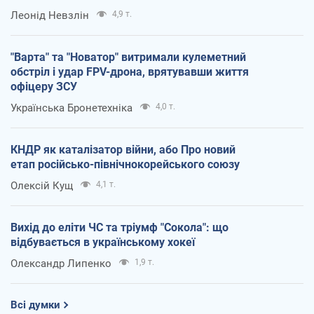
Леонід Невзлін
4,9 т.
"Варта" та "Новатор" витримали кулеметний
обстріл і удар FPV-дрона, врятувавши життя
офіцеру ЗСУ
Українська Бронетехніка
4,0 т.
КНДР як каталізатор війни, або Про новий
етап російсько-північнокорейського союзу
Олексій Кущ
4,1 т.
Вихід до еліти ЧС та тріумф "Сокола": що
відбувається в українському хокеї
Олександр Липенко
1,9 т.
Всі думки