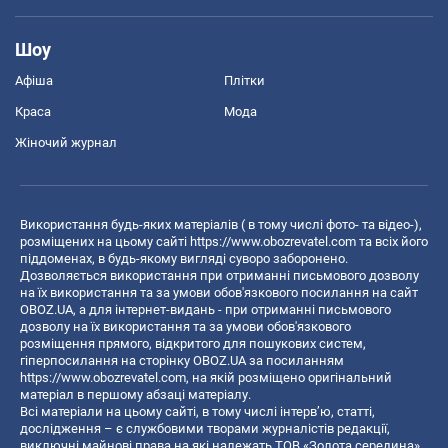
Шоу
Афіша
Плітки
Краса
Мода
Жіночий журнал
Використання будь-яких матеріалів ( в тому числі фото- та відео-),
розміщених на цьому сайті
https://www.obozrevatel.com
та всіх його
піддоменах, в будь-якому вигляді суворо заборонено.
Дозволяється використання при отриманні письмового дозволу
на їх використання та за умови обов'язкового посилання на сайт
OBOZ.UA, а для інтернет-видань - при отриманні письмового
дозволу на їх використання та за умови обов'язкового
розміщення прямого, відкритого для пошукових систем,
гіперпосилання на сторінку OBOZ.UA за посиланням
https://www.obozrevatel.com
, на якій розміщено оригінальний
матеріал в першому абзаці матеріалу.
Всі матеріали на цьому сайті, в тому числі інтерв’ю, статті,
дослідження – є службовими творами журналістів редакції,
виключні майнові права на які належать ТОВ «Золота середина».