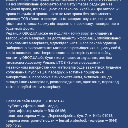
На всі опубліковані фотоматеріали Getty Images редакція має
майнові права, які захищаються законом України «Про авторські
права та суміжні права», ніхто не має права без письмового
дозволу ТОВ «Золота середина» їх використовувати, вони не
підлягають подальшому відтворенню, перекладу, поширенню в
будь-якій формі.
Редакція OBOZ.UA може не поділяти точку зору, викладену в
авторському матеріалі. За достовірність інформації, опублікованої
в рекламних матеріалах, відповідальність несе рекламодавець.
Заборонено використання матеріалів розміщених на цьому сайті,
хоч із зазначенням гіперпосилання на сторінку цього сайту,
логотипу OBOZ.UA або будь-якого іншого згадування, але без
письмового дозволу Редакції/ТОВ «Золота середина»
Незаконним використанням матеріалів буде вважатися: будь-яке
копiювання, публiкацiя, передрук, наступне поширення,
використання, переробка з використанням, включенням до
складу інших матеріалів, розповсюдження, адаптація, переклад
та інші подібні зміни матеріалу.
Назва онлайн медіа — «OBOZ.UA»
- суб'єкт у сфері онлайн медіа;
- ідентифікатор медіа — R40-06156;
- поштова адреса — вул. Деревообробна, буд. 7, м. Київ, 01013;
- адреса електронної пошти —
[email protected]
; - телефон — (044)
585 46 20