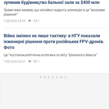
зупинив будівництво бальної зали за $400 млн
Трамп вже заявив, що негайно подасть апеляцію а це "жахливе
рішення"
2,4 т.
7.08.2026 23:54
Війна змінює не лише тактику: в НГУ показали
інженерні рішення проти російських FPV-дронів.
Фото
Це "постапокаліптична естетика зі світу "Шаленого Макса"
8,6 т.
7.08.2026 23:47