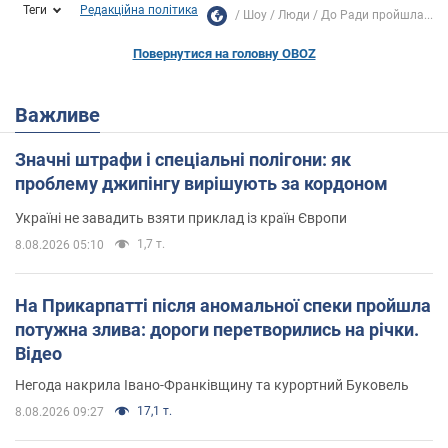
Теги
Редакційна політика
Шоу
Люди
До Ради пройшла...
Повернутися на головну OBOZ
Важливе
Значні штрафи і спеціальні полігони: як
проблему джипінгу вирішують за кордоном
Україні не завадить взяти приклад із країн Європи
1,7 т.
8.08.2026 05:10
На Прикарпатті після аномальної спеки пройшла
потужна злива: дороги перетворились на річки.
Відео
Негода накрила Івано-Франківщину та курортний Буковель
17,1 т.
8.08.2026 09:27