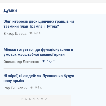
Думки
Збіг інтересів двох цинічних гравців чи
таємний план Трампа і Путіна?
Віктор Швець
6,8 т.
Мінськ готується до функціонування в
умовах масштабної воєнної кризи
Олександр Левченко
12,7 т.
Ні зброї, ні людей: як Лукашенко будує
нову армію
Ігар Тишкевич
9,4 т.