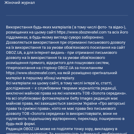
Жіночий журнал
Використання будь-яких матеріалів ( в тому числі фото- та відео-),
розміщених на цьому сайті
https://www.obozrevatel.com
та всіх його
піддоменах, в будь-якому вигляді суворо заборонено.
Дозволяється використання при отриманні письмового дозволу
на їх використання та за умови обов'язкового посилання на сайт
OBOZ.UA, а для інтернет-видань - при отриманні письмового
дозволу на їх використання та за умови обов'язкового
розміщення прямого, відкритого для пошукових систем,
гіперпосилання на сторінку OBOZ.UA за посиланням
https://www.obozrevatel.com
, на якій розміщено оригінальний
матеріал в першому абзаці матеріалу.
Всі матеріали на цьому сайті, в тому числі інтерв’ю, статті,
дослідження – є службовими творами журналістів редакції,
виключні майнові права на які належать ТОВ «Золота середина».
На всі опубліковані фотоматеріали Getty Images редакція має
майнові права, які захищаються законом України «Про авторські
права та суміжні права», ніхто не має права без письмового
дозволу ТОВ «Золота середина» їх використовувати, вони не
підлягають подальшому відтворенню, перекладу, поширенню в
будь-якій формі.
Редакція OBOZ.UA може не поділяти точку зору, викладену в
авторському матеріалі. За достовірність інформації, опублікованої