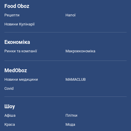
Food Oboz
Рецепти
Напої
Новини Кулінарії
Економіка
Ринки та компанії
Макроекономіка
MedOboz
Новини медицини
MAMACLUB
Covid
Шоу
Афіша
Плітки
Краса
Мода