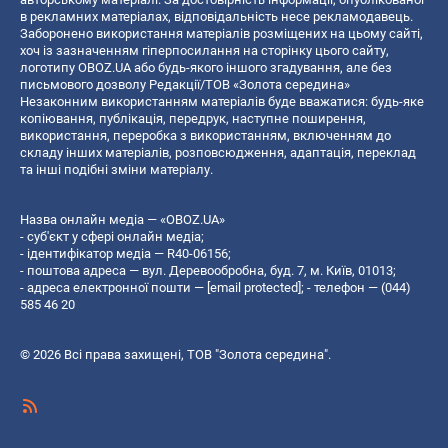
в рекламних матеріалах, відповідальність несе рекламодавець.
Заборонено використання матеріалів розміщених на цьому сайті,
хоч із зазначенням гіперпосилання на сторінку цього сайту,
логотипу OBOZ.UA або будь-якого іншого згадування, але без
письмового дозволу Редакції/ТОВ «Золота середина»
Незаконним використанням матеріалів буде вважатися: будь-яке
копiювання, публiкацiя, передрук, наступне поширення,
використання, переробка з використанням, включенням до
складу інших матеріалів, розповсюдження, адаптація, переклад
та інші подібні зміни матеріалу.
Назва онлайн медіа — «OBOZ.UA»
- суб'єкт у сфері онлайн медіа;
- ідентифікатор медіа — R40-06156;
- поштова адреса — вул. Деревообробна, буд. 7, м. Київ, 01013;
- адреса електронної пошти —
[email protected]
; - телефон — (044)
585 46 20
© 2026 Всі права захищені, ТОВ "Золота середина".