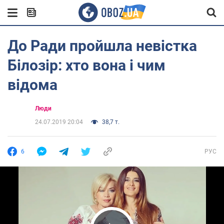
До Ради пройшла невістка
Білозір: хто вона і чим
відома
Люди
24.07.2019 20:04
38,7 т.
6
РУС