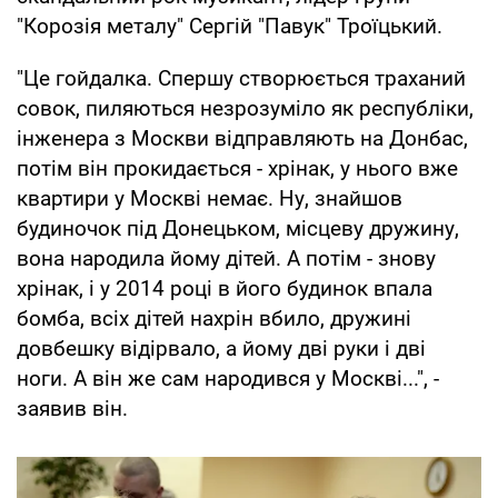
"Корозія металу" Сергій "Павук" Троїцький.
"Це гойдалка. Спершу створюється траханий
совок, пиляються незрозуміло як республіки,
інженера з Москви відправляють на Донбас,
потім він прокидається - хрінак, у нього вже
квартири у Москві немає. Ну, знайшов
будиночок під Донецьком, місцеву дружину,
вона народила йому дітей. А потім - знову
хрінак, і у 2014 році в його будинок впала
бомба, всіх дітей нахрін вбило, дружині
довбешку відірвало, а йому дві руки і дві
ноги. А він же сам народився у Москві...", -
заявив він.