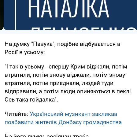
На думку "Павука", подібне відбувається в
Росії в усьому:
"І так в усьому - спершу Крим віджали, потім
втратили, потім знову віджали, потім знову
втратили, потім приєднали, людей туди
відправили, а потім люди опиняються в пеклі.
Ось така гойдалка".
Читайте:
Український музикант закликав
позбавити жителів Донбасу громадянства
На його думку, росіянам треба