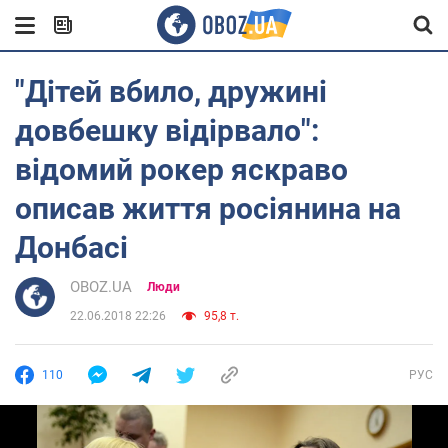
"Дітей вбило, дружині
довбешку відірвало":
відомий рокер яскраво
описав життя росіянина на
Донбасі
OBOZ.UA
Люди
22.06.2018 22:26
95,8 т.
110
РУС