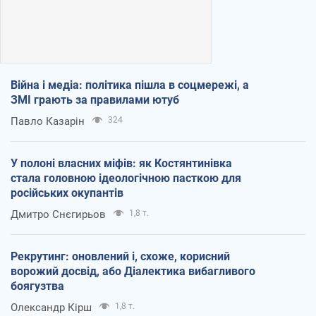
Війна і медіа: політика пішла в соцмережі, а
ЗМІ грають за правилами ютуб
Павло Казарін
324
У полоні власних міфів: як Костянтинівка
стала головною ідеологічною пасткою для
російських окупантів
Дмитро Снєгирьов
1,8 т.
Рекрутинг: оновлений і, схоже, корисний
ворожий досвід, або Діалектика вибагливого
боягузтва
Олександр Кірш
1,8 т.