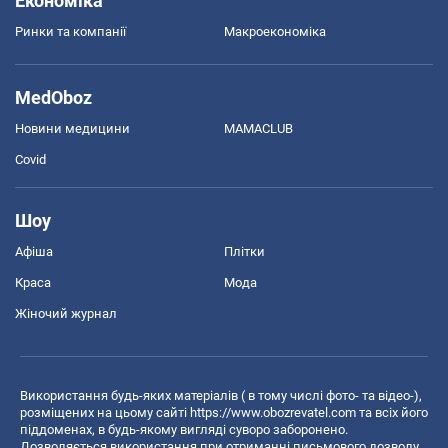
Економіка
Ринки та компанії
Макроекономіка
MedOboz
Новини медицини
MAMACLUB
Covid
Шоу
Афіша
Плітки
Краса
Мода
Жіночий журнал
Використання будь-яких матеріалів ( в тому числі фото- та відео-),
розміщених на цьому сайті
https://www.obozrevatel.com
та всіх його
піддоменах, в будь-якому вигляді суворо заборонено.
Дозволяється використання при отриманні письмового дозволу