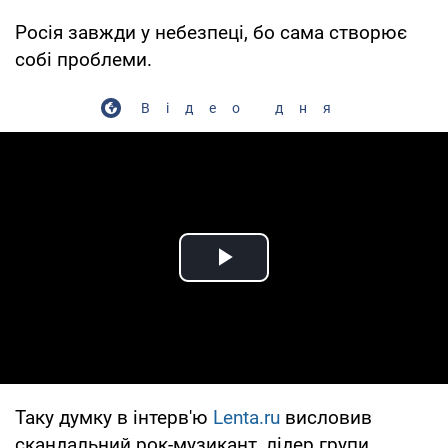
Росія завжди у небезпеці, бо сама створює
собі проблеми.
Відео дня
Play Video
Таку думку в інтерв'ю
Lenta.ru
висловив
скандальний рок-музикант, лідер групи