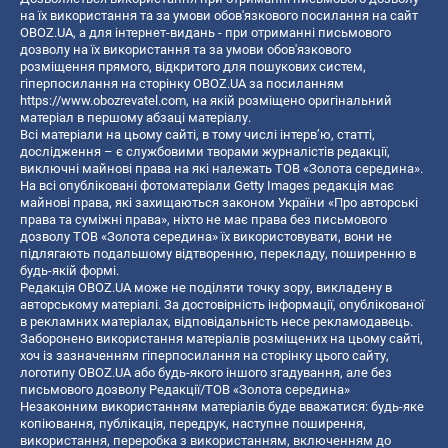
на їх використання та за умови обов'язкового посилання на сайт
OBOZ.UA, а для інтернет-видань - при отриманні письмового
дозволу на їх використання та за умови обов'язкового
розміщення прямого, відкритого для пошукових систем,
гіперпосилання на сторінку OBOZ.UA за посиланням
https://www.obozrevatel.com
, на якій розміщено оригінальний
матеріал в першому абзаці матеріалу.
Всі матеріали на цьому сайті, в тому числі інтерв’ю, статті,
дослідження – є службовими творами журналістів редакції,
виключні майнові права на які належать ТОВ «Золота середина».
На всі опубліковані фотоматеріали Getty Images редакція має
майнові права, які захищаються законом України «Про авторські
права та суміжні права», ніхто не має права без письмового
дозволу ТОВ «Золота середина» їх використовувати, вони не
підлягають подальшому відтворенню, перекладу, поширенню в
будь-якій формі.
Редакція OBOZ.UA може не поділяти точку зору, викладену в
авторському матеріалі. За достовірність інформації, опублікованої
в рекламних матеріалах, відповідальність несе рекламодавець.
Заборонено використання матеріалів розміщених на цьому сайті,
хоч із зазначенням гіперпосилання на сторінку цього сайту,
логотипу OBOZ.UA або будь-якого іншого згадування, але без
письмового дозволу Редакції/ТОВ «Золота середина»
Незаконним використанням матеріалів буде вважатися: будь-яке
копiювання, публiкацiя, передрук, наступне поширення,
використання, переробка з використанням, включенням до