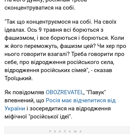
сконцентруватися на собі.
"Так що концентруємося на собі. На своїх
ідеалах. Ось 9 травня всі борються з
фашизмом, і все борються і борються. Коли
ж його переможуть, фашизм цей? Чи хер про
нього говорити взагалі? Треба говорити про
себе, про відродження російського села,
відродження російських сімей", - сказав
Троїцький.
Як повідомляв
OBOZREVATEL
, "Павук"
впевнений, що
Росія має відчепитися від
України
і зосередитися на відродження
міфічної "російської ідеї".