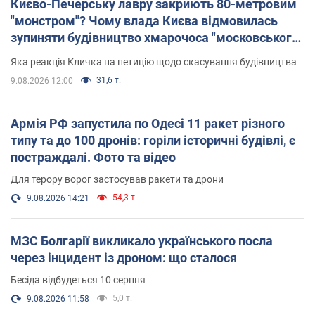
Києво-Печерську лавру закриють 80-метровим
"монстром"? Чому влада Києва відмовилась
зупиняти будівництво хмарочоса "московського
вірянина"
Яка реакція Кличка на петицію щодо скасування будівництва
31,6 т.
9.08.2026 12:00
Армія РФ запустила по Одесі 11 ракет різного
типу та до 100 дронів: горіли історичні будівлі, є
постраждалі. Фото та відео
Для терору ворог застосував ракети та дрони
54,3 т.
9.08.2026 14:21
МЗС Болгарії викликало українського посла
через інцидент із дроном: що сталося
Бесіда відбудеться 10 серпня
5,0 т.
9.08.2026 11:58