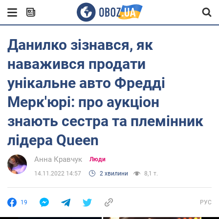
Данилко зізнався, як
наважився продати
унікальне авто Фредді
Мерк'юрі: про аукціон
знають сестра та племінник
лідера Queen
Анна Кравчук
Люди
14.11.2022 14:57
2 хвилини
8,1 т.
19
РУС