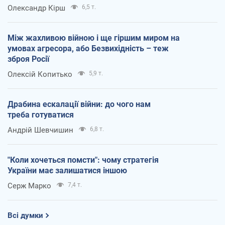
Олександр Кірш
6,5 т.
Між жахливою війною і ще гіршим миром на
умовах агресора, або Безвихідність – теж
зброя Росії
Олексій Копитько
5,9 т.
Драбина ескалації війни: до чого нам
треба готуватися
Андрій Шевчишин
6,8 т.
"Коли хочеться помсти": чому стратегія
України має залишатися іншою
Серж Марко
7,4 т.
Всі думки