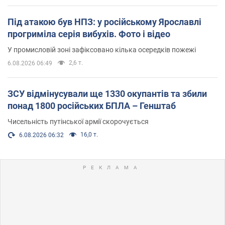
Під атакою був НПЗ: у російському Ярославлі
прогриміла серія вибухів. Фото і відео
У промисловій зоні зафіксовано кілька осередків пожежі
2,6 т.
6.08.2026 06:49
ЗСУ відмінусували ще 1330 окупантів та збили
понад 1800 російських БПЛА – Генштаб
Чисельність путінської армії скорочується
16,0 т.
6.08.2026 06:32