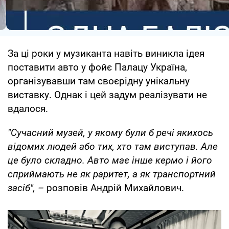
За ці роки у музиканта навіть виникла ідея
поставити авто у фойє Палацу Україна,
організувавши там своєрідну унікальну
виставку. Однак і цей задум реалізувати не
вдалося.
"Сучасний музей, у якому були б речі якихось
відомих людей або тих, хто там виступав. Але
це було складно. Авто має інше кермо і його
сприймають не як раритет, а як транспортний
засіб", –
розповів Андрій Михайлович.