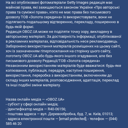
На всі опубліковані фотоматеріали Getty Images редакція має
майнові права, які захищаються законом України «Про авторські
права та суміжні права», ніхто не має права без письмового
дозволу ТОВ «Золота середина» їх використовувати, вони не
підлягають подальшому відтворенню, перекладу, поширенню в
будь-якій формі.
Редакція OBOZ.UA може не поділяти точку зору, викладену в
авторському матеріалі. За достовірність інформації, опублікованої
в рекламних матеріалах, відповідальність несе рекламодавець.
Заборонено використання матеріалів розміщених на цьому сайті,
хоч із зазначенням гіперпосилання на сторінку цього сайту,
логотипу OBOZ.UA або будь-якого іншого згадування, але без
письмового дозволу Редакції/ТОВ «Золота середина»
Незаконним використанням матеріалів буде вважатися: будь-яке
копiювання, публiкацiя, передрук, наступне поширення,
використання, переробка з використанням, включенням до
складу інших матеріалів, розповсюдження, адаптація, переклад
та інші подібні зміни матеріалу.
Назва онлайн медіа — «OBOZ.UA»
- суб'єкт у сфері онлайн медіа;
- ідентифікатор медіа — R40-06156;
- поштова адреса — вул. Деревообробна, буд. 7, м. Київ, 01013;
- адреса електронної пошти —
[email protected]
; - телефон — (044)
585 46 20