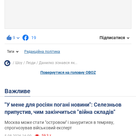
9
19
Підписатися
Теги
Редакційна політика
Шоу
Люди
Данилко зізнався як...
Повернутися на головну OBOZ
Важливе
"У мене для росіян погані новини": Селезньов
припустив, чим закінчиться "війна складів"
Москва може стати "островом" і зануритися в темряву,
спрогнозував військовий експерт
59,3 т.
5.08.2026 16:00