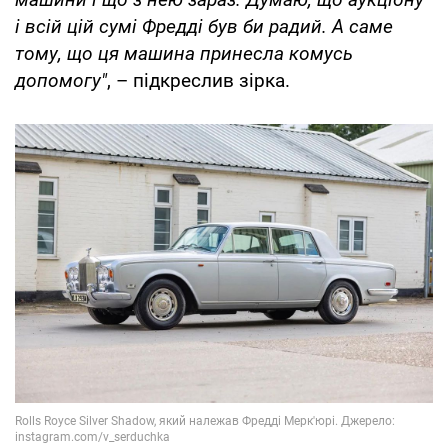
і всій цій сумі Фредді був би радий. А саме
тому, що ця машина принесла комусь
допомогу"
, – підкреслив зірка.