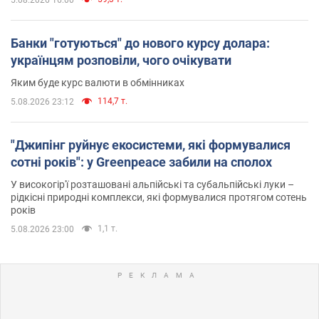
Банки "готуються" до нового курсу долара:
українцям розповіли, чого очікувати
Яким буде курс валюти в обмінниках
114,7 т.
5.08.2026 23:12
"Джипінг руйнує екосистеми, які формувалися
сотні років": у Greenpeace забили на сполох
У високогір'ї розташовані альпійські та субальпійські луки –
рідкісні природні комплекси, які формувалися протягом сотень
років
1,1 т.
5.08.2026 23:00