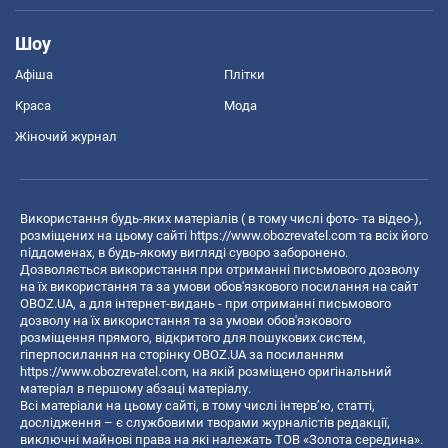
Шоу
Афіша
Плітки
Краса
Мода
Жіночий журнал
Використання будь-яких матеріалів ( в тому числі фото- та відео-),
розміщених на цьому сайті
https://www.obozrevatel.com
та всіх його
піддоменах, в будь-якому вигляді суворо заборонено.
Дозволяється використання при отриманні письмового дозволу
на їх використання та за умови обов'язкового посилання на сайт
OBOZ.UA, а для інтернет-видань - при отриманні письмового
дозволу на їх використання та за умови обов'язкового
розміщення прямого, відкритого для пошукових систем,
гіперпосилання на сторінку OBOZ.UA за посиланням
https://www.obozrevatel.com
, на якій розміщено оригінальний
матеріал в першому абзаці матеріалу.
Всі матеріали на цьому сайті, в тому числі інтерв’ю, статті,
дослідження – є службовими творами журналістів редакції,
виключні майнові права на які належать ТОВ «Золота середина».