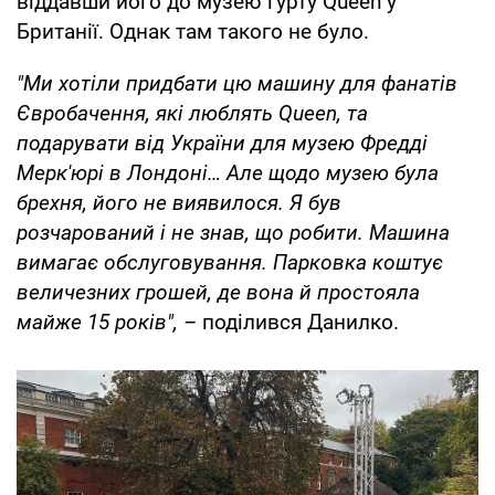
віддавши його до музею гурту Queen у
Британії. Однак там такого не було.
"Ми хотіли придбати цю машину для фанатів
Євробачення, які люблять Queen, та
подарувати від України для музею Фредді
Мерк'юрі в Лондоні… Але щодо музею була
брехня, його не виявилося. Я був
розчарований і не знав, що робити. Машина
вимагає обслуговування. Парковка коштує
величезних грошей, де вона й простояла
майже 15 років", –
поділився Данилко.