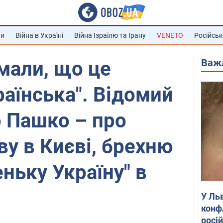
ни
Війна в Україні
Війна Ізраїлю та Ірану
VENETO
Російськ
Важ
мали, що це
аїнська". Відомий
 Пашко – про
ву в Києві, брехню
еньку Україну" в
У Ль
конф
росі