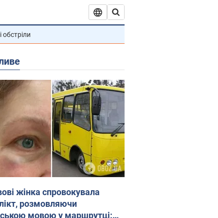
і обстріли
ливе
вові жінка спровокувала
лікт, розмовляючи
йською мовою у маршрутці: