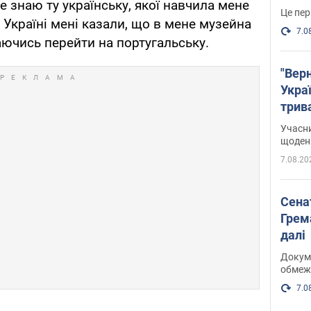
е знаю ту українську, якої навчила мене
Це пер
В Україні мені казали, що в мене музейна
7.0
аючись перейти на португальську.
"Верн
Украї
трив
карт
Учасн
щоденн
7.08.20
Сена
Грема
далі
Докуме
обмеж
7.0