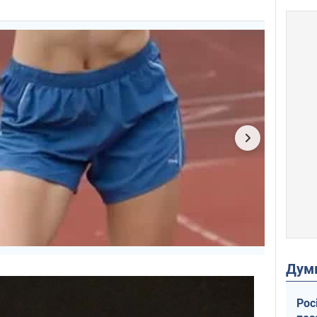
Дум
Рос