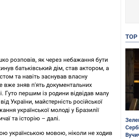
TO
шко розповів, як через небажання бути
инув батьківський дім, став актором, а
том та навіть заснував власну
е вже зняв п'ять документальних
і. Гуто першим із родини відвідав малу
ід України, майстерність російської
жання української молоді у Бразилії
чаї та історію – далі.
Зеле
Сербі
ою українською мовою, ніколи не ходив
Вучи