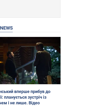
P NEWS
нський вперше прибув до
ї: планується зустріч із
чем і не лише. Відео