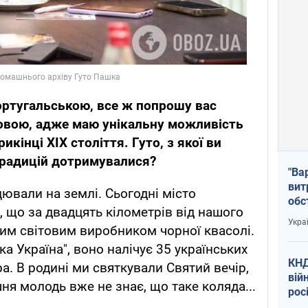
ортугальською, все ж попрошу вас
овою, адже маю унікальну можливість
рикінці ХІХ
століття. Гуто, з якої ви
традицій дотримувалися?
"Ва
вит
цювали на землі. Сьогодні місто
обс
, що за двадцять кілометрів від нашого
вря
Укра
им світовим виробником чорної квасолі.
офі
 Україна", воно налічує 35 українських
КНД
ра. В родині ми святкували Святий вечір,
вій
шня молодь вже не знає, що таке коляда...
рос
пів