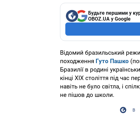
Будьте першими у кур
OBOZ.UA у Google
Відомий бразильський режис
походження
Гуто Пашко
(по
Бразилії в родині українськ
кінці ХIX століття під час пе
навіть не було світла, і сп
не пішов до школи.
В