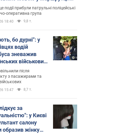
ція склала адмінпротокол.
це події прибули патрульні поліцейські
о
дчо-оперативна група
9,8 т.
26 18:40
ть, бо дурні": у
івцях водій
буса зневажив
їнських військових
латився. Відео
звільнили після
кту з пасажирами та
військових
8,7 т.
26 15:47
лідкує за
альністю": у Києві
ультант салону
и образив жінку