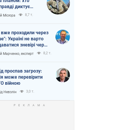
а планом: хто
правді диктує
п війни
8,7 т.
ій Місюра
 вже проходили через
ше": Україні не варто
даватися зневірі через
етний терор
8,2 т.
ій Марченко, експерт
ід проспав загрозу:
ія може перевірити
О війною
3,0 т.
ід Невзлін