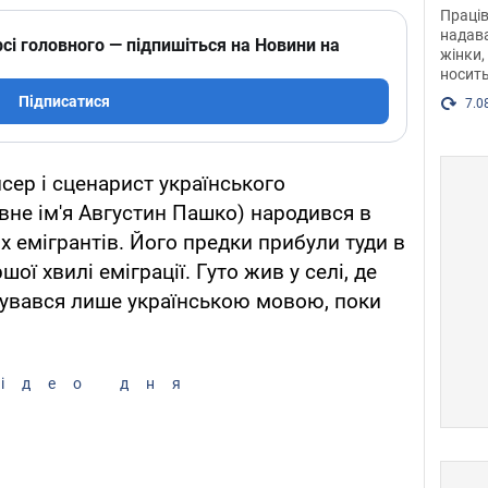
після
Праців
розг
надава
сі головного — підпишіться на Новини на
жінки,
Фото
носить
Підписатися
7.0
ер і сценарист українського
вне ім'я Августин Пашко) народився в
их емігрантів. Його предки прибули туди в
ршої хвилі еміграції. Гуто жив у селі, де
ілкувався лише українською мовою, поки
ідео дня