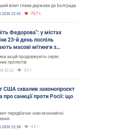
ший візит глави держави до Бєлграда
75,7 т.
8.2026 22:55
іть Федорова": у містах
ни 23-й день поспіль
ають масові мітинги з
онками. Фото і відео
ики акцій продовжують серію
их протестів
2,2 т.
26 22:22
т США схвалив законопроєкт
 про санкції проти Росії: що
нт передбачає нові економічні
ення
4,5 т.
8.2026 22:38