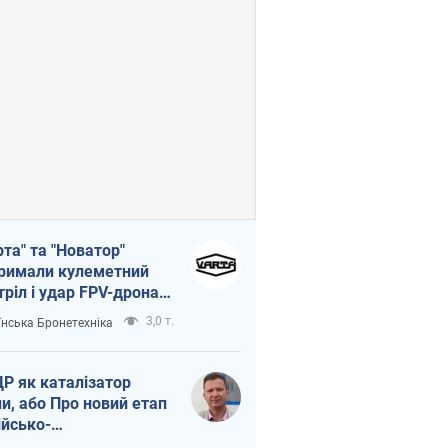
рта" та "Новатор"
римали кулеметний
тріл і удар FPV-дрона,
тувавши життя
3,0 т.
їнська Бронетехніка
церу ЗСУ
Р як каталізатор
ни, або Про новий етап
ійсько-
нічнокорейського