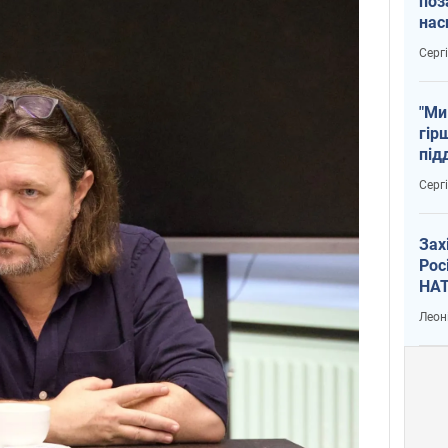
поз
нас
тем
Серг
"Ми
гір
під
рак
Серг
Зах
Рос
НАТ
Леон