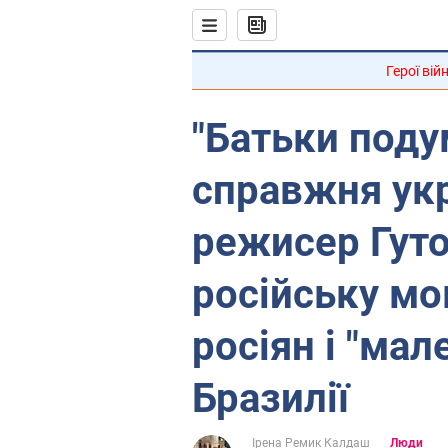
Герої вій
"Батьки поду
справжня укр
режисер Гуто
російську мо
росіян і "мал
Бразилії
Ірена Ремик Калдаш
Люди