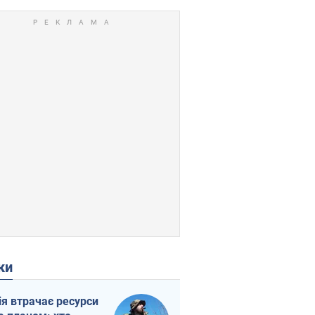
ки
ія втрачає ресурси