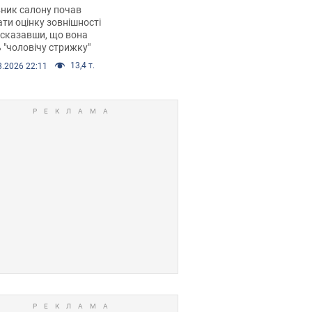
 хімієтерапії,
ник салону почав
орівся скандал.
ти оцінку зовнішності
 сказавши, що вона
 "чоловічу стрижку"
13,4 т.
8.2026 22:11