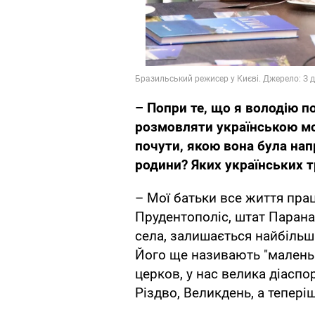
– Попри те, що я володію п
розмовляти українською м
почути, якою вона була нап
родини? Яких українських 
– Мої батьки все життя пра
Прудентополіс, штат Парана
села, залишається найбільш
Його ще називають "маленька
церков, у нас велика діаспо
Різдво, Великдень, а тепері