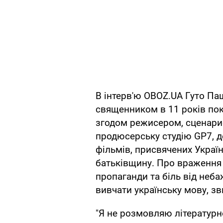
В інтерв'ю OBOZ.UA Гуто Па
священником в 11 років пок
згодом режисером, сценарис
продюсерську студію GP7, д
фільмів, присвячених Україн
батьківщину. Про враження в
пропаганди та біль від неба
вивчати українську мову, зви
"Я не розмовляю літературн