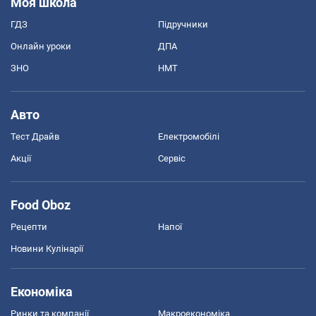
Моя школа
ГДЗ
Підручники
Онлайн уроки
ДПА
ЗНО
НМТ
Авто
Тест Драйв
Електромобілі
Акції
Сервіс
Food Oboz
Рецепти
Напої
Новини Кулінарії
Економіка
Ринки та компанії
Макроекономіка