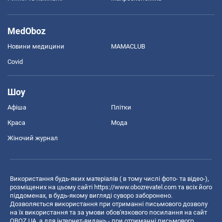
MedOboz
Новини медицини
MAMACLUB
Covid
Шоу
Афіша
Плітки
Краса
Мода
Жіночий журнал
Використання будь-яких матеріалів ( в тому числі фото- та відео-),
розміщених на цьому сайті
https://www.obozrevatel.com
та всіх його
піддоменах, в будь-якому вигляді суворо заборонено.
Дозволяється використання при отриманні письмового дозволу
на їх використання та за умови обов'язкового посилання на сайт
OBOZ.UA, а для інтернет-видань - при отриманні письмового