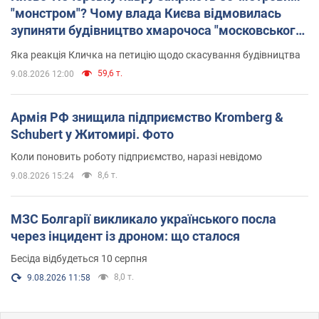
"монстром"? Чому влада Києва відмовилась
зупиняти будівництво хмарочоса "московського
вірянина"
Яка реакція Кличка на петицію щодо скасування будівництва
59,6 т.
9.08.2026 12:00
Армія РФ знищила підприємство Kromberg &
Schubert у Житомирі. Фото
Коли поновить роботу підприємство, наразі невідомо
8,6 т.
9.08.2026 15:24
МЗС Болгарії викликало українського посла
через інцидент із дроном: що сталося
Бесіда відбудеться 10 серпня
8,0 т.
9.08.2026 11:58