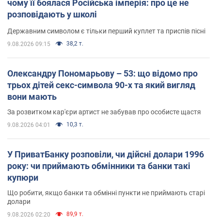
чому її боялася Російська імперія: про це не
розповідають у школі
Державним символом є тільки перший куплет та приспів пісні
38,2 т.
9.08.2026 09:15
Олександру Пономарьову – 53: що відомо про
трьох дітей секс-символа 90-х та який вигляд
вони мають
За розвитком кар'єри артист не забував про особисте щастя
10,3 т.
9.08.2026 04:01
У ПриватБанку розповіли, чи дійсні долари 1996
року: чи приймають обмінники та банки такі
купюри
Що робити, якщо банки та обмінні пункти не приймають старі
долари
89,9 т.
9.08.2026 02:20