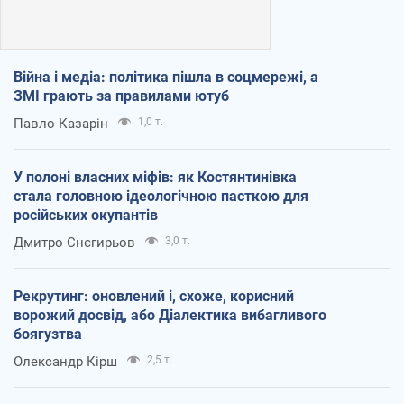
Війна і медіа: політика пішла в соцмережі, а
ЗМІ грають за правилами ютуб
Павло Казарін
1,0 т.
У полоні власних міфів: як Костянтинівка
стала головною ідеологічною пасткою для
російських окупантів
Дмитро Снєгирьов
3,0 т.
Рекрутинг: оновлений і, схоже, корисний
ворожий досвід, або Діалектика вибагливого
боягузтва
Олександр Кірш
2,5 т.