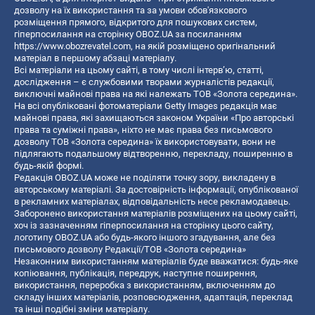
дозволу на їх використання та за умови обов'язкового
розміщення прямого, відкритого для пошукових систем,
гіперпосилання на сторінку OBOZ.UA за посиланням
https://www.obozrevatel.com
, на якій розміщено оригінальний
матеріал в першому абзаці матеріалу.
Всі матеріали на цьому сайті, в тому числі інтерв’ю, статті,
дослідження – є службовими творами журналістів редакції,
виключні майнові права на які належать ТОВ «Золота середина».
На всі опубліковані фотоматеріали Getty Images редакція має
майнові права, які захищаються законом України «Про авторські
права та суміжні права», ніхто не має права без письмового
дозволу ТОВ «Золота середина» їх використовувати, вони не
підлягають подальшому відтворенню, перекладу, поширенню в
будь-якій формі.
Редакція OBOZ.UA може не поділяти точку зору, викладену в
авторському матеріалі. За достовірність інформації, опублікованої
в рекламних матеріалах, відповідальність несе рекламодавець.
Заборонено використання матеріалів розміщених на цьому сайті,
хоч із зазначенням гіперпосилання на сторінку цього сайту,
логотипу OBOZ.UA або будь-якого іншого згадування, але без
письмового дозволу Редакції/ТОВ «Золота середина»
Незаконним використанням матеріалів буде вважатися: будь-яке
копiювання, публiкацiя, передрук, наступне поширення,
використання, переробка з використанням, включенням до
складу інших матеріалів, розповсюдження, адаптація, переклад
та інші подібні зміни матеріалу.