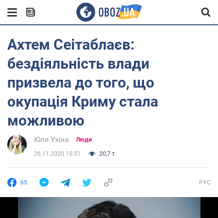
Ахтем Сеітаблаєв:
бездіяльність влади
призвела до того, що
окупація Криму стала
можливою
Юля Ухіна
Люди
26.11.2020 15:51
20,7 т.
65
РУС