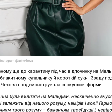
ному ще до карантину під час відпочинку на Мальд
 блакитному купальнику й короткій сукні. Ззаду по
й Чехова продемонструвала спокусливі форми.
инна була вилітати на Мальдіви. Нескінченно вчуся
і залежить від нашого розуму, намірів і волі! Гарм
нням твого розуму – бажанням твоєї душі і, невід