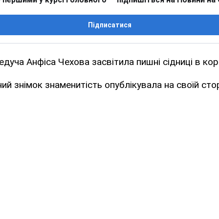
Підписатися
едуча Анфіса Чехова засвітила пишні сідниці в коро
ний знімок знаменитість опублікувала на своїй стор