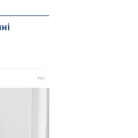
шні
РУС