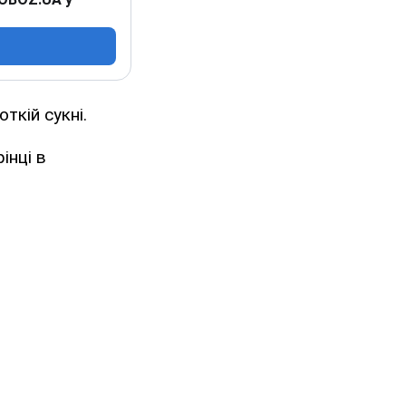
ткій сукні.
інці в