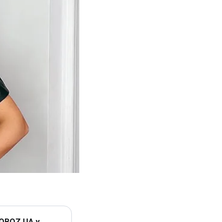
 OBOZ.UA у