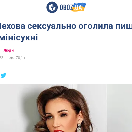
Чехова сексуально оголила пи
мінісукні
Люди
22
78,1 т.