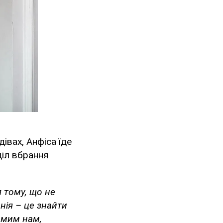
івах, Анфіса їде
діл вбрання
 тому, що не
онія – це знайти
омим нам,